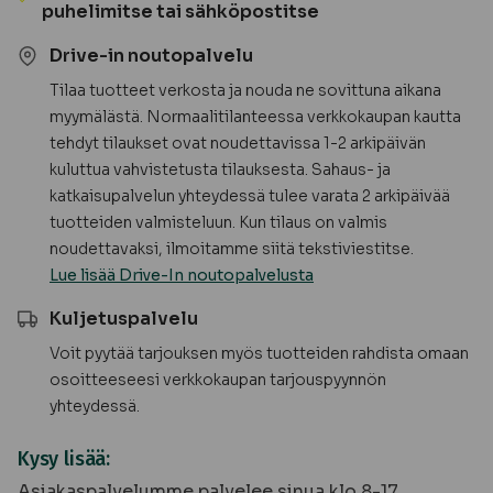
lämpöhaapa
puhelimitse tai sähköpostitse
määrä
Drive-in noutopalvelu
Tilaa tuotteet verkosta ja nouda ne sovittuna aikana
myymälästä. Normaalitilanteessa verkkokaupan kautta
tehdyt tilaukset ovat noudettavissa 1-2 arkipäivän
kuluttua vahvistetusta tilauksesta. Sahaus- ja
katkaisupalvelun yhteydessä tulee varata 2 arkipäivää
tuotteiden valmisteluun. Kun tilaus on valmis
noudettavaksi, ilmoitamme siitä tekstiviestitse.
Lue lisää Drive-In noutopalvelusta
Kuljetuspalvelu
Voit pyytää tarjouksen myös tuotteiden rahdista omaan
osoitteeseesi verkkokaupan tarjouspyynnön
yhteydessä.
Kysy lisää:
Asiakaspalvelumme palvelee sinua klo 8-17