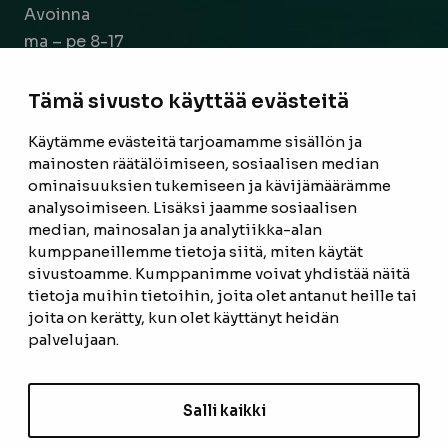
Avoinna
ma – pe 8-17
la 9-14
Tämä sivusto käyttää evästeitä
Facebook
Instagram
Käytämme evästeitä tarjoamamme sisällön ja
mainosten räätälöimiseen, sosiaalisen median
ominaisuuksien tukemiseen ja kävijämäärämme
ETUSIVU
analysoimiseen. Lisäksi jaamme sosiaalisen
median, mainosalan ja analytiikka-alan
TUOTTEET
kumppaneillemme tietoja siitä, miten käytät
REFERENSSIT
sivustoamme. Kumppanimme voivat yhdistää näitä
tietoja muihin tietoihin, joita olet antanut heille tai
OTA YHTEYTTÄ
joita on kerätty, kun olet käyttänyt heidän
palvelujaan.
TIETOSUOJASELOSTE
TILAUS- JA TOIMITUSEHDOT
Salli kaikki
EVÄSTEASETUKSET