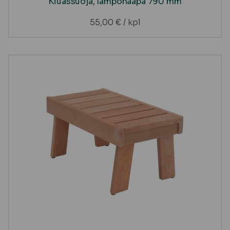
Kiuassuoja, lämpöhaapa 790 mm
55,00
€
/ kpl