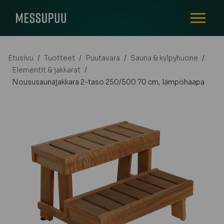
AVAA VALI
Etusivu
/
Tuotteet
/
Puutavara
/
Sauna & kylpyhuone
/
Elementit & jakkarat
/
Noususaunajakkara 2-taso 250/500 70 cm, lämpöhaapa