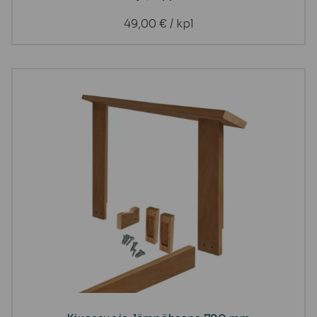
49,00
€
/ kpl