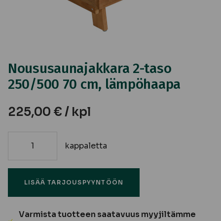
Noususaunajakkara 2-taso
250/500 70 cm, lämpöhaapa
225,00
€
/ kpl
kappaletta
Noususaunajakkara
2-
taso
LISÄÄ TARJOUSPYYNTÖÖN
250/500
70
cm,
Varmista tuotteen saatavuus myyjiltämme