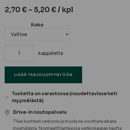
2,70
€
–
5,20
€
/ kpl
Koko
kappaletta
Palkkikenkä,
sinkitty
määrä
LISÄÄ TARJOUSPYYNTÖÖN
Tuotetta on varastossa (noudettavissa heti
myymälästä)
Drive-in noutopalvelu
Tilaa tuotteet verkosta ja nouda ne sovittuna aikana
myymälästä. Normaalitilanteessa verkkokaupan kautta