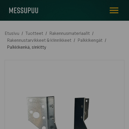
AVAA VALI
Etusivu
/
Tuotteet
/
Rakennusmateriaalit
/
Rakennustarvikkeet & kiinnikkeet
/
Palkkikengät
/
Palkkikenkä, sinkitty