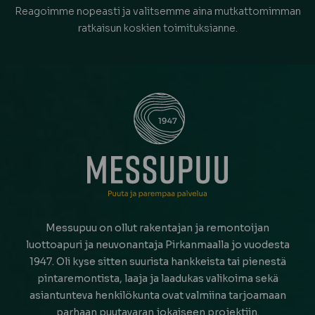
Reagoimme nopeasti ja valitsemme aina mutkattomimman
ratkaisun koskien toimituksianne.
Messupuu on ollut rakentajan ja remontoijan
luottoapuri ja neuvonantaja Pirkanmaalla jo vuodesta
1947. Oli kyse sitten suurista hankkeista tai pienestä
pintaremontista, laaja ja laadukas valikoima sekä
asiantunteva henkilökunta ovat valmiina tarjoamaan
parhaan puutavaran jokaiseen projektiin.