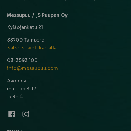
Messupuu / JS Puupari Oy
Kyläojankatu 21
33700 Tampere
Katso sijainti kartalla
03-3593 100
info@messupuu.com
Avoinna
ma – pe 8-17
la 9-14
Facebook
Instagram