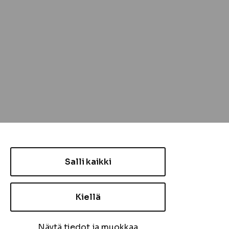
Salli kaikki
Kiellä
Näytä tiedot ja muokkaa