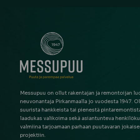
Messupuu on ollut rakentajan ja remontoijan luo
neuvonantaja Pirkanmaalla jo vuodesta 1947. Oli
suurista hankkeista tai pienestä pintaremontista,
laadukas valikoima sekä asiantunteva henkilöku
valmiina tarjoamaan parhaan puutavaran jokais
projektiin.