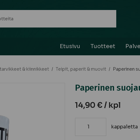
Etusivu
Tuotteet
Palve
arvikkeet & kiinnikkeet
/
Teipit, paperit & muovit
/
Paperinen su
Paperinen suoja
14,90
€
/ kpl
kappaletta
Paperinen
suojausteippi