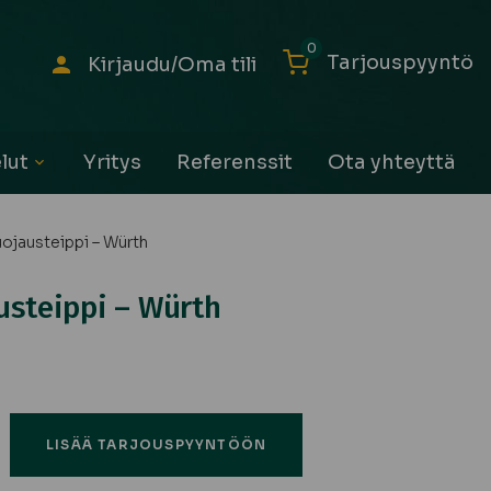
0
Tarjouspyyntö
Kirjaudu/Oma tili
lut
Yritys
Referenssit
Ota yhteyttä
Avaa
alavalikko
ojausteippi – Würth
usteippi – Würth
LISÄÄ TARJOUSPYYNTÖÖN