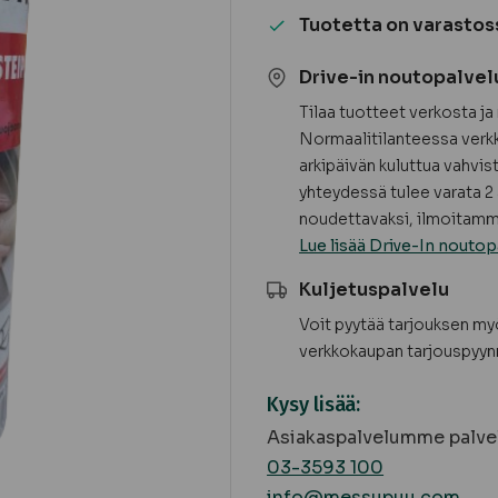
-
Tuotetta on varastos
Würth
määrä
Drive-in noutopalvel
Tilaa tuotteet verkosta j
Normaalitilanteessa verkk
arkipäivän kuluttua vahvis
yhteydessä tulee varata 2 
noudettavaksi, ilmoitamme
Lue lisää Drive-In noutop
Kuljetuspalvelu
Voit pyytää tarjouksen m
verkkokaupan tarjouspyyn
Kysy lisää:
Asiakaspalvelumme palvel
03-3593 100
info@messupuu.com