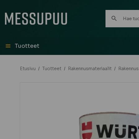
Hae
tuotteita:
Tuotteet
Etusivu
/
Tuotteet
/
Rakennusmateriaalit
/
Rakennust