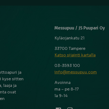
Messupuu / JS Puupari Oy
Kyläojankatu 21
33700 Tampere
Katso sijainti kartalla
03-3593 100
info@messupuu.com
ttoapuri ja
 kyse sitten
Avoinna
 laaja ja
ma – pe 8-17
nta ovat
la 9-14
een
Facebook
Instagram