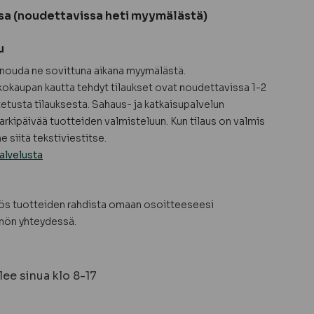
sa (noudettavissa heti myymälästä)
u
a nouda ne sovittuna aikana myymälästä.
okaupan kautta tehdyt tilaukset ovat noudettavissa 1-2
tetusta tilauksesta. Sahaus- ja katkaisupalvelun
arkipäivää tuotteiden valmisteluun. Kun tilaus on valmis
 siitä tekstiviestitse.
alvelusta
yös tuotteiden rahdista omaan osoitteeseesi
nön yhteydessä.
ee sinua klo 8-17