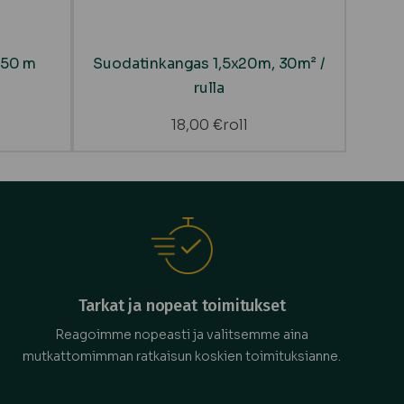
 50 m
Suodatinkangas 1,5x20m, 30m² /
rulla
18,00
€
roll
Tarkat ja nopeat toimitukset
Reagoimme nopeasti ja valitsemme aina
mutkattomimman ratkaisun koskien toimituksianne.