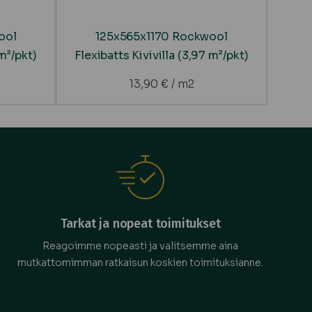
ool
125x565x1170 Rockwool
 m²/pkt)
Flexibatts Kivivilla (3,97 m²/pkt)
13,90
€
/ m2
Tarkat ja nopeat toimitukset
Reagoimme nopeasti ja valitsemme aina
mutkattomimman ratkaisun koskien toimituksianne.