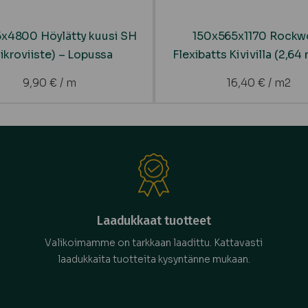
x4800 Höylätty kuusi SH
150x565x1170 Rockw
ikroviiste) – Lopussa
Flexibatts Kivivilla (2,64
9,90
€
/ m
16,40
€
/ m2
Laadukkaat tuotteet
Valikoimamme on tarkkaan laadittu. Kattavasti
laadukkaita tuotteita kysyntänne mukaan.