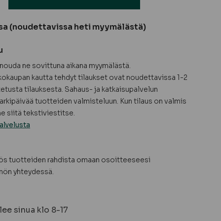
sa (noudettavissa heti myymälästä)
u
a nouda ne sovittuna aikana myymälästä.
okaupan kautta tehdyt tilaukset ovat noudettavissa 1-2
tetusta tilauksesta. Sahaus- ja katkaisupalvelun
arkipäivää tuotteiden valmisteluun. Kun tilaus on valmis
 siitä tekstiviestitse.
alvelusta
yös tuotteiden rahdista omaan osoitteeseesi
nön yhteydessä.
ee sinua klo 8-17