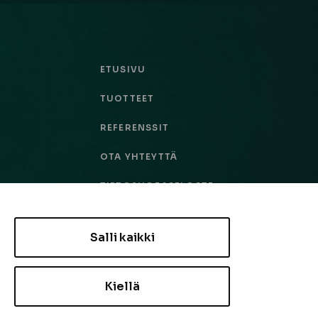
ETUSIVU
TUOTTEET
REFERENSSIT
OTA YHTEYTTÄ
TIETOSUOJASELOSTE
TILAUS- JA TOIMITUSEHDOT
Salli kaikki
EVÄSTEASETUKSET
Kiellä
TILAA UUTISKIRJE