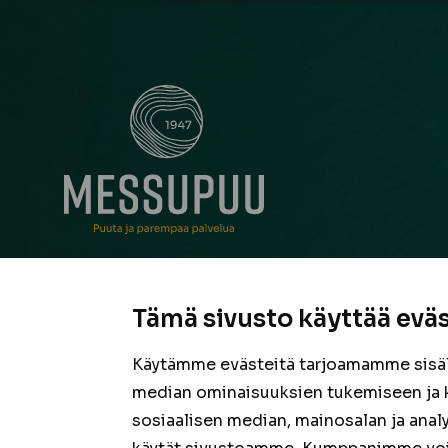
Messupuu on ollut rakentajan ja remontoijan luo
neuvonantaja Pirkanmaalla jo vuodesta 1947. Oli
Tämä sivusto käyttää eväs
suurista hankkeista tai pienestä pintaremontista,
laadukas valikoima sekä asiantunteva henkilöku
Käytämme evästeitä tarjoamamme sisäll
valmiina tarjoamaan parhaan puutavaran jokais
median ominaisuuksien tukemiseen ja 
projektiin.
sosiaalisen median, mainosalan ja anal