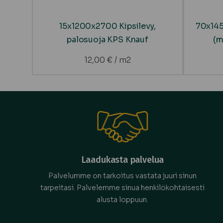
15x1200x2700 Kipsilevy,
70x145
palosuoja KPS Knauf
(m
12,00
€
/ m2
Laadukasta palvelua
Palvelumme on tarkoitus vastata juuri sinun
tarpeitasi. Palvelemme sinua henkilökohtaisesti
alusta loppuun.