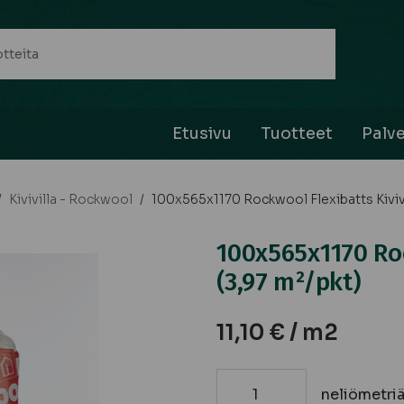
Etusivu
Tuotteet
Palve
/
Kivivilla - Rockwool
/
100x565x1170 Rockwool Flexibatts Kivivi
100x565x1170 Roc
(3,97 m²/pkt)
11,10
€
/ m2
neliömetri
100x565x1170