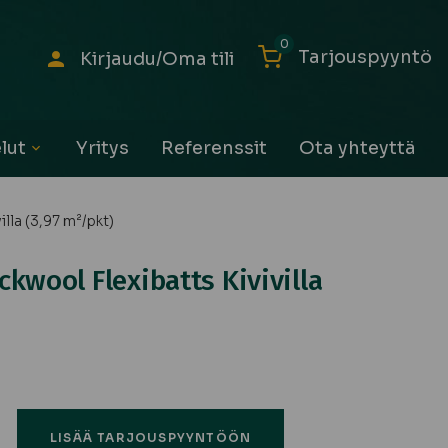
0
Tarjouspyyntö
Kirjaudu/Oma tili
lut
Yritys
Referenssit
Ota yhteyttä
Avaa
alavalikko
lla (3,97 m²/pkt)
kwool Flexibatts Kivivilla
ä
LISÄÄ TARJOUSPYYNTÖÖN