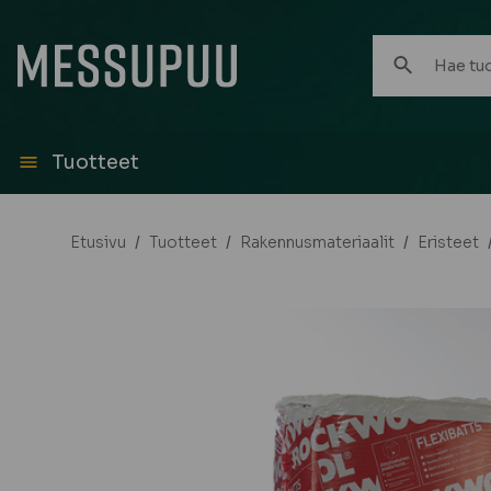
Hae
tuotteita:
Tuotteet
Etusivu
/
Tuotteet
/
Rakennusmateriaalit
/
Eristeet