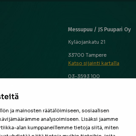
Messupuu / JS Puupari Oy
Kyläojankatu 21
33700 Tampere
Katso sijainti kartalla
03-3593 100
info@messupuu.com
ttoapuri ja
 kyse sitten
teitä
Avoinna
 laaja ja
ma – pe 8-17
nta ovat
ön ja mainosten räätälöimiseen, sosiaalisen
la 9-14
een
kävijämäärämme analysoimiseen. Lisäksi jaamme
ytiikka-alan kumppaneillemme tietoja siitä, miten
Facebook
Instagram