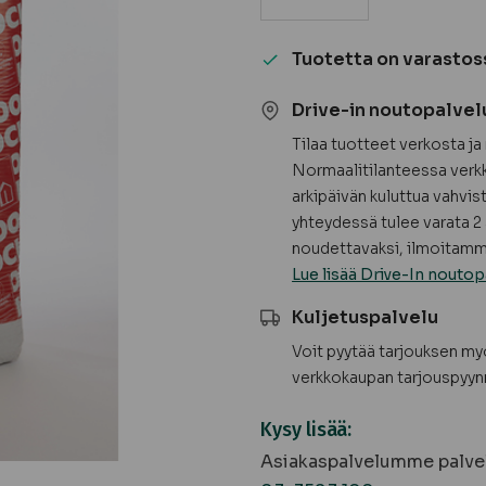
Rockwool
Flexibatts
Tuotetta on varastos
Kivivilla
(3,97
Drive-in noutopalvel
m²/pkt)
Tilaa tuotteet verkosta j
määrä
Normaalitilanteessa verkk
arkipäivän kuluttua vahvis
yhteydessä tulee varata 2 
noudettavaksi, ilmoitamme
Lue lisää Drive-In noutop
Kuljetuspalvelu
Voit pyytää tarjouksen m
verkkokaupan tarjouspyyn
Kysy lisää:
Asiakaspalvelumme palvel