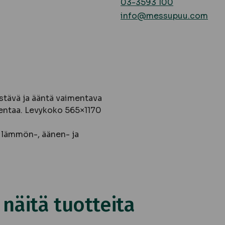
03-3593 100
info@messupuu.com
stävä ja ääntä vaimentava
asentaa. Levykoko 565×1170
n lämmön-, äänen- ja
äitä tuotteita