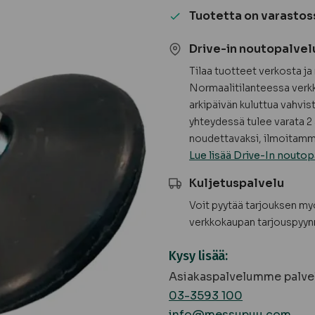
+
Tuotetta on varastos
muhvi
(4
Drive-in noutopalvel
kpl
Tilaa tuotteet verkosta j
/
Normaalitilanteessa verkk
pussi)
arkipäivän kuluttua vahvis
määrä
yhteydessä tulee varata 2 
noudettavaksi, ilmoitamme
Lue lisää Drive-In noutop
Kuljetuspalvelu
Voit pyytää tarjouksen m
verkkokaupan tarjouspyyn
Kysy lisää:
Asiakaspalvelumme palvel
03-3593 100
info@messupuu.com