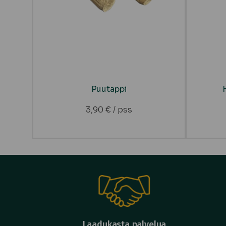
Puutappi
3,90
€
/ pss
Laadukasta palvelua