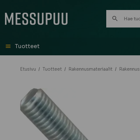
Hae
tuotteita:
Tuotteet
Etusivu
/
Tuotteet
/
Rakennusmateriaalit
/
Rakennust