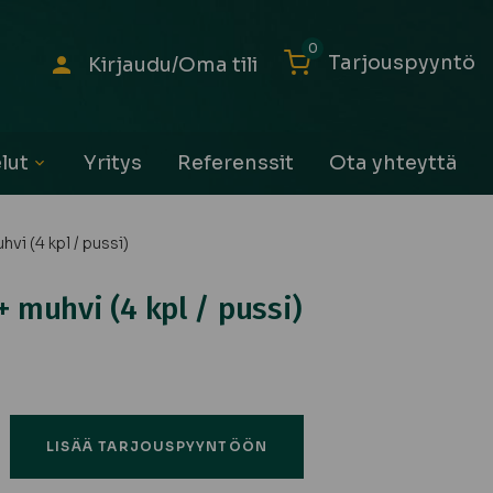
0
Tarjouspyyntö
Kirjaudu/Oma tili
lut
Yritys
Referenssit
Ota yhteyttä
Avaa
alavalikko
vi (4 kpl / pussi)
+ muhvi (4 kpl / pussi)
LISÄÄ TARJOUSPYYNTÖÖN