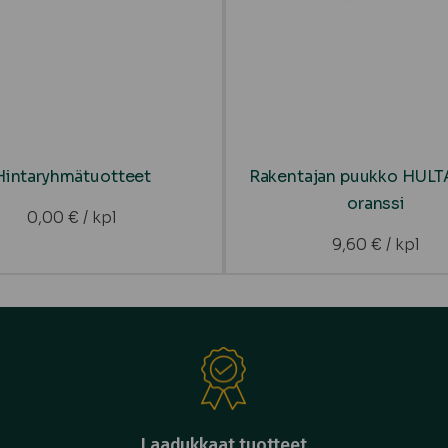
Hintaryhmätuotteet
Rakentajan puukko HUL
oranssi
0,00
€
/ kpl
9,60
€
/ kpl
Laadukkaat tuotteet