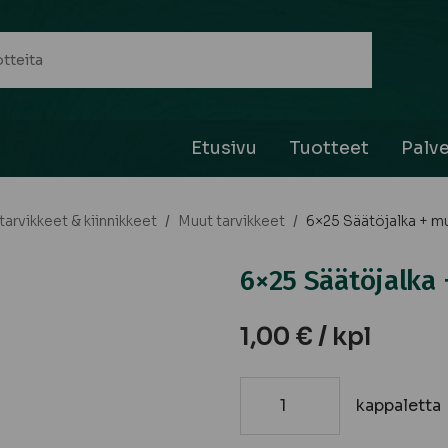
Etusivu
Tuotteet
Palve
arvikkeet & kiinnikkeet
/
Muut tarvikkeet
/
6×25 Säätöjalka + muh
6×25 Säätöjalka 
1,00
€
/ kpl
kappaletta
6x25
Säätöjalka