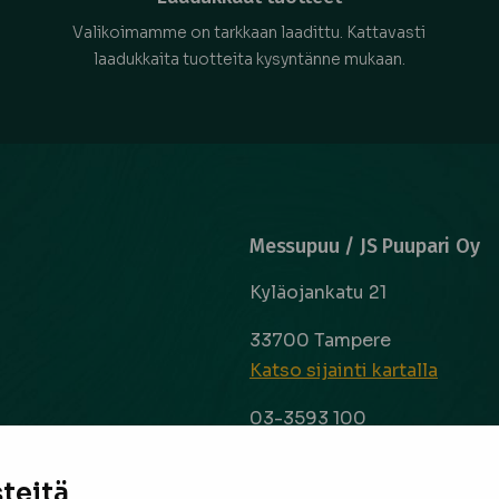
Valikoimamme on tarkkaan laadittu. Kattavasti
laadukkaita tuotteita kysyntänne mukaan.
Messupuu / JS Puupari Oy
Kyläojankatu 21
33700 Tampere
Katso sijainti kartalla
03-3593 100
info@messupuu.com
ttoapuri ja
 kyse sitten
teitä
Avoinna