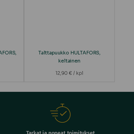
TAFORS,
Talttapuukko HULTAFORS,
keltainen
12,90
€
/ kpl
Tarkat ja nopeat toimitukset