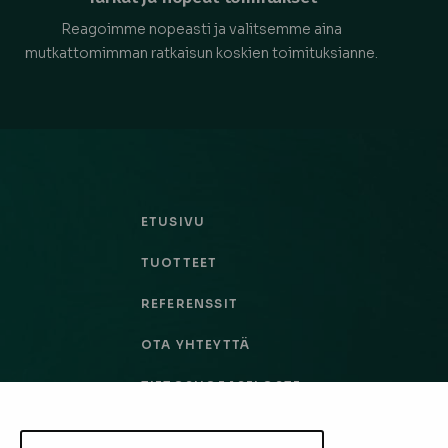
Reagoimme nopeasti ja valitsemme aina
mutkattomimman ratkaisun koskien toimituksianne.
ETUSIVU
TUOTTEET
REFERENSSIT
OTA YHTEYTTÄ
TIETOSUOJASELOSTE
TILAUS- JA TOIMITUSEHDOT