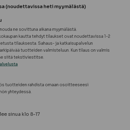
sa (noudettavissa heti myymälästä)
u
a nouda ne sovittuna aikana myymälästä.
okaupan kautta tehdyt tilaukset ovat noudettavissa 1-2
tetusta tilauksesta. Sahaus- ja katkaisupalvelun
arkipäivää tuotteiden valmisteluun. Kun tilaus on valmis
 siitä tekstiviestitse.
alvelusta
yös tuotteiden rahdista omaan osoitteeseesi
nön yhteydessä.
ee sinua klo 8-17