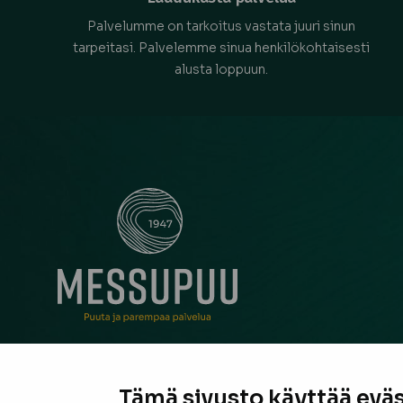
Palvelumme on tarkoitus vastata juuri sinun
tarpeitasi. Palvelemme sinua henkilökohtaisesti
alusta loppuun.
Messupuu on ollut rakentajan ja remontoijan luo
neuvonantaja Pirkanmaalla jo vuodesta 1947. Oli
Tämä sivusto käyttää eväs