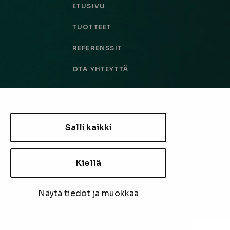
ETUSIVU
TUOTTEET
REFERENSSIT
OTA YHTEYTTÄ
TIETOSUOJASELOSTE
TILAUS- JA TOIMITUSEHDOT
Salli kaikki
EVÄSTEASETUKSET
Kiellä
TILAA UUTISKIRJE
Näytä tiedot ja muokkaa