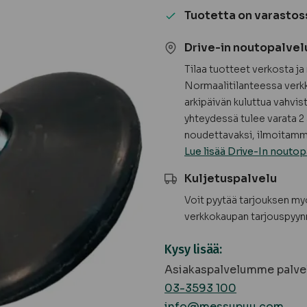
(2
Tuotetta on varastos
kpl
/
Drive-in noutopalvel
pussi)
Tilaa tuotteet verkosta j
määrä
Normaalitilanteessa verkk
arkipäivän kuluttua vahvis
yhteydessä tulee varata 2 
noudettavaksi, ilmoitamme
Lue lisää Drive-In noutop
Kuljetuspalvelu
Voit pyytää tarjouksen m
verkkokaupan tarjouspyyn
Kysy lisää:
Asiakaspalvelumme palvel
03-3593 100
info@messupuu.com