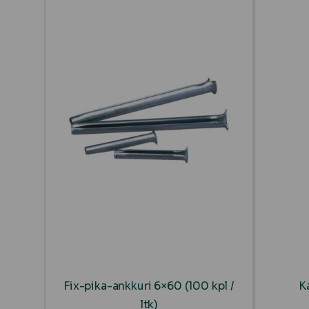
Fix-pika-ankkuri 6×60 (100 kpl /
K
ltk)