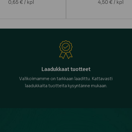
0,65
€
/ kpl
4,50
€
/ kpl
Laadukkaat tuotteet
Valikoimamme on tarkkaan laadittu. Kattavasti
laadukkaita tuotteita kysyntänne mukaan.