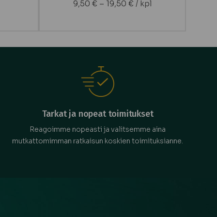
9,50
€
–
19,50
€
/ kpl
Tarkat ja nopeat toimitukset
Reagoimme nopeasti ja valitsemme aina
mutkattomimman ratkaisun koskien toimituksianne.