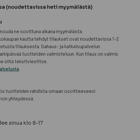
sa (noudettavissa heti myymälästä)
u
a nouda ne sovittuna aikana myymälästä.
okaupan kautta tehdyt tilaukset ovat noudettavissa 1-2
tetusta tilauksesta. Sahaus- ja katkaisupalvelun
arkipäivää tuotteiden valmisteluun. Kun tilaus on valmis
 siitä tekstiviestitse.
alvelusta
yös tuotteiden rahdista omaan osoitteeseesi
nön yhteydessä.
ee sinua klo 8-17