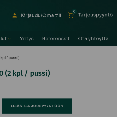
0
Tarjouspyyntö
Kirjaudu/Oma tili
lut
Yritys
Referenssit
Ota yhteyttä
Avaa
alavalikko
kpl / pussi)
 (2 kpl / pussi)
LISÄÄ TARJOUSPYYNTÖÖN