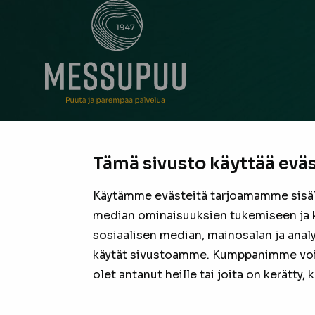
Messupuu on ollut rakentajan ja remontoijan luo
neuvonantaja Pirkanmaalla jo vuodesta 1947. Oli
Tämä sivusto käyttää eväs
suurista hankkeista tai pienestä pintaremontista,
laadukas valikoima sekä asiantunteva henkilöku
Käytämme evästeitä tarjoamamme sisäll
valmiina tarjoamaan parhaan puutavaran jokais
median ominaisuuksien tukemiseen ja 
projektiin.
sosiaalisen median, mainosalan ja anal
käytät sivustoamme. Kumppanimme voivat
olet antanut heille tai joita on kerätty,