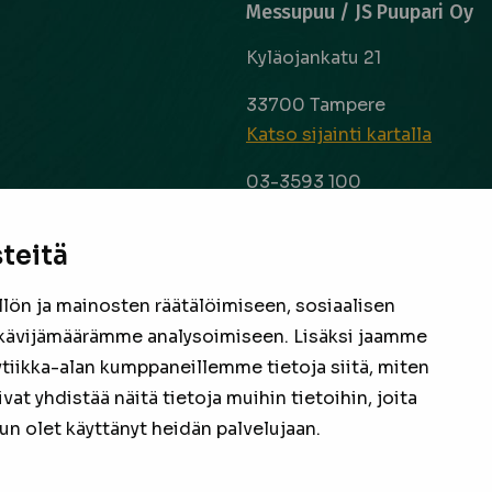
Messupuu / JS Puupari Oy
Kyläojankatu 21
33700 Tampere
Katso sijainti kartalla
03-3593 100
info@messupuu.com
ttoapuri ja
 kyse sitten
teitä
Avoinna
 laaja ja
ma – pe 8-17
nta ovat
ön ja mainosten räätälöimiseen, sosiaalisen
la 9-14
een
kävijämäärämme analysoimiseen. Lisäksi jaamme
ytiikka-alan kumppaneillemme tietoja siitä, miten
Facebook
Instagram
 yhdistää näitä tietoja muihin tietoihin, joita
 kun olet käyttänyt heidän palvelujaan.