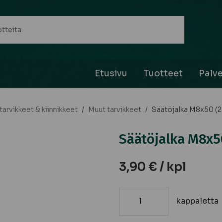
Etusivu
Tuotteet
Palve
arvikkeet & kiinnikkeet
/
Muut tarvikkeet
/
Säätöjalka M8x50 (2 
Säätöjalka M8x50
3,90
€
/ kpl
kappaletta
Säätöjalka
M8x50