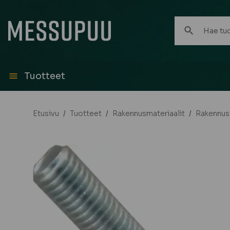
Hae
tuotteita:
Tuotteet
Etusivu
/
Tuotteet
/
Rakennusmateriaalit
/
Rakennust