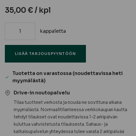
35,00
€
/ kpl
kappaletta
Saunaventtiili
puunupilla
määrä
LISÄÄ TARJOUSPYYNTÖÖN
Tuotetta on varastossa (noudettavissa heti
myymälästä)
Drive-in noutopalvelu
Tilaa tuotteet verkosta ja nouda ne sovittuna aikana
myymälästä. Normaalitilanteessa verkkokaupan kautta
tehdyt tilaukset ovat noudettavissa 1-2 arkipäivän
kuluttua vahvistetusta tilauksesta. Sahaus- ja
katkaisupalvelun yhteydessä tulee varata 2 arkipäivää