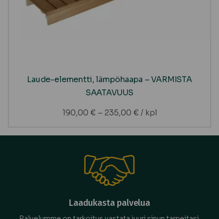
Laude-elementti, lämpöhaapa – VARMISTA
SAATAVUUS
190,00
€
–
235,00
€
/ kpl
Laadukasta palvelua
Palvelumme on tarkoitus vastata juuri sinun tarpeitasi.