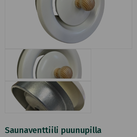
Saunaventtiili puunupilla