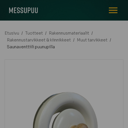
AVAA VALI
Etusivu
/
Tuotteet
/
Rakennusmateriaalit
/
Rakennustarvikkeet & kiinnikkeet
/
Muut tarvikkeet
/
Saunaventtiili puunupilla