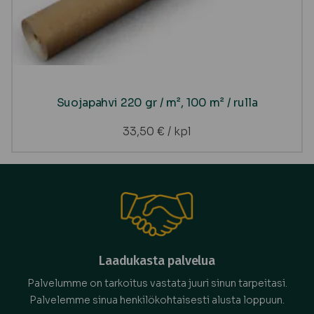
Suojapahvi 220 gr / m², 100 m² / rulla
33,50
€
/ kpl
Laadukasta palvelua
Palvelumme on tarkoitus vastata juuri sinun tarpeitasi.
Palvelemme sinua henkilökohtaisesti alusta loppuun.