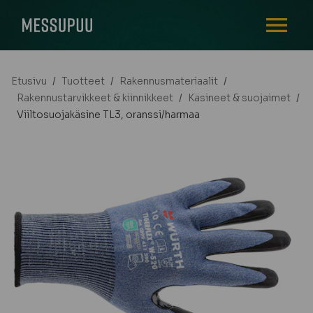
AVAA VALI
Etusivu
/
Tuotteet
/
Rakennusmateriaalit
/
Rakennustarvikkeet & kiinnikkeet
/
Käsineet & suojaimet
/
Viiltosuojakäsine TL3, oranssi/harmaa