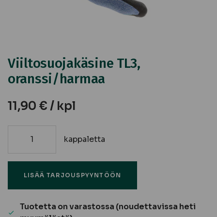
Viiltosuojakäsine TL3,
oranssi/harmaa
11,90
€
/ kpl
kappaletta
Viiltosuojakäsine
TL3,
oranssi/harmaa
LISÄÄ TARJOUSPYYNTÖÖN
määrä
Tuotetta on varastossa (noudettavissa heti