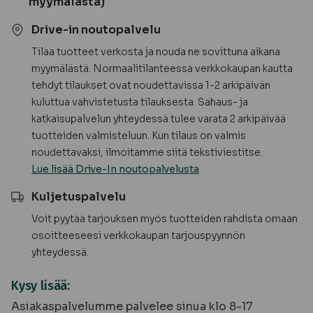
myymälästä)
Drive-in noutopalvelu
Tilaa tuotteet verkosta ja nouda ne sovittuna aikana
myymälästä. Normaalitilanteessa verkkokaupan kautta
tehdyt tilaukset ovat noudettavissa 1-2 arkipäivän
kuluttua vahvistetusta tilauksesta. Sahaus- ja
katkaisupalvelun yhteydessä tulee varata 2 arkipäivää
tuotteiden valmisteluun. Kun tilaus on valmis
noudettavaksi, ilmoitamme siitä tekstiviestitse.
Lue lisää Drive-In noutopalvelusta
Kuljetuspalvelu
Voit pyytää tarjouksen myös tuotteiden rahdista omaan
osoitteeseesi verkkokaupan tarjouspyynnön
yhteydessä.
Kysy lisää:
Asiakaspalvelumme palvelee sinua klo 8-17