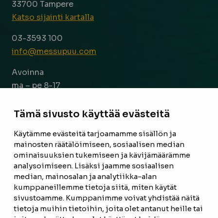
33700 Tampere
Katso sijainti kartalla
03-3593 100
info@messupuu.com
Avoinna
ma – pe 8-17
la 9-14
Tämä sivusto käyttää evästeitä
Facebook
Instagram
Käytämme evästeitä tarjoamamme sisällön ja
mainosten räätälöimiseen, sosiaalisen median
ominaisuuksien tukemiseen ja kävijämäärämme
ETUSIVU
analysoimiseen. Lisäksi jaamme sosiaalisen
median, mainosalan ja analytiikka-alan
TUOTTEET
kumppaneillemme tietoja siitä, miten käytät
REFERENSSIT
sivustoamme. Kumppanimme voivat yhdistää näitä
tietoja muihin tietoihin, joita olet antanut heille tai
OTA YHTEYTTÄ