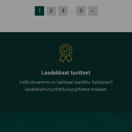
Seuraava
1
2
3
…
5
sivu
Laadukkaat tuotteet
Valikoimamme on tarkkaan laadittu. Kattavasti
laadukkaita tuotteita kysyntänne mukaan.