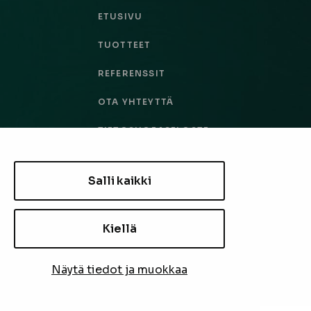
ETUSIVU
TUOTTEET
REFERENSSIT
OTA YHTEYTTÄ
TIETOSUOJASELOSTE
TILAUS- JA TOIMITUSEHDOT
Salli kaikki
EVÄSTEASETUKSET
Kiellä
TILAA UUTISKIRJE
Näytä tiedot ja muokkaa