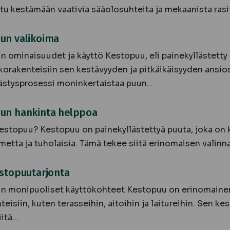
tu kestämään vaativia sääolosuhteita ja mekaanista rasit
un valikoima
 ominaisuudet ja käyttö Kestopuu, eli painekyllästetty
lkorakenteisiin sen kestävyyden ja pitkäikäisyyden ansio
ästysprosessi moninkertaistaa puun...
un hankinta helppoa
estopuu? Kestopuu on painekyllästettyä puuta, joka on 
metta ja tuholaisia. Tämä tekee siitä erinomaisen valinna
estopuutarjonta
n monipuoliset käyttökohteet Kestopuu on erinomainen
eisiin, kuten terasseihin, aitoihin ja laitureihin. Sen kes
itä...