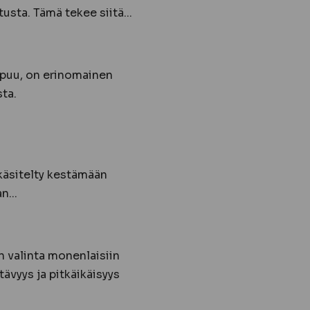
usta. Tämä tekee siitä...
 puu, on erinomainen
sta.
käsitelty kestämään
n...
 valinta monenlaisiin
tävyys ja pitkäikäisyys