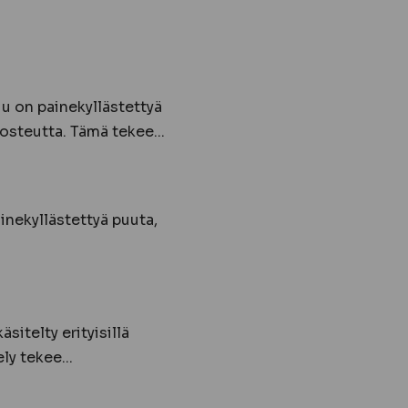
u on painekyllästettyä
osteutta. Tämä tekee...
inekyllästettyä puuta,
itelty erityisillä
ly tekee...