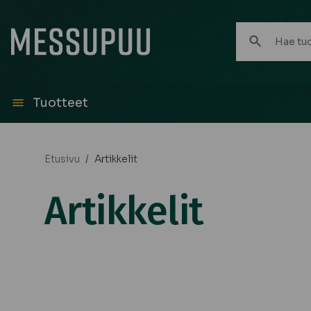
Hae
tuotteita:
Tuotteet
Etusivu
/
Artikkelit
Artikkelit