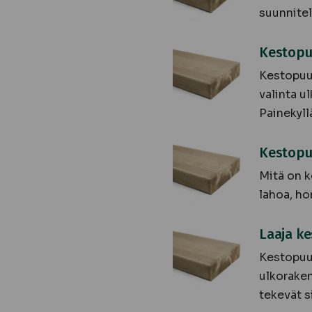
suunnitel
Kestopuun
Kestopu
valikoima
Kestopuun
valinta u
Painekyll
Kestopuun
Kestopu
hankinta
Mitä on k
helppoa
lahoa, ho
Laaja
Laaja k
kestopuutarjonta
Kestopuu
ulkorakent
tekevät si