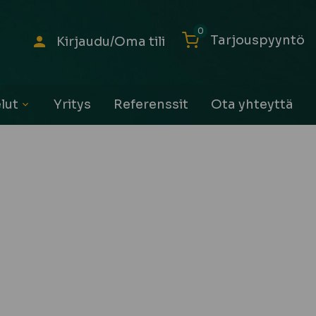
0
Tarjouspyyntö
Kirjaudu/Oma tili
lut
Yritys
Referenssit
Ota yhteyttä
Avaa
alavalikko