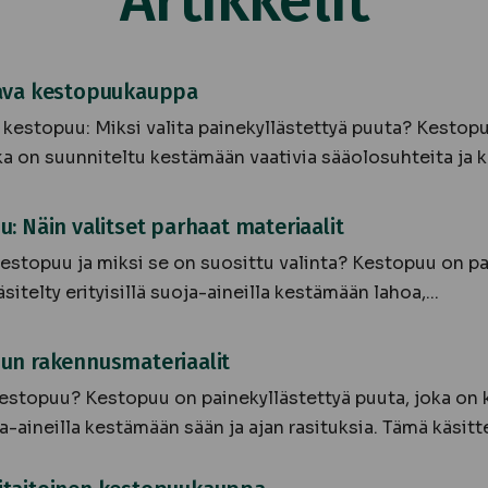
Artikkelit
ava kestopuukauppa
kestopuu: Miksi valita painekyllästettyä puuta? Kestopu
ka on suunniteltu kestämään vaativia sääolosuhteita ja k
: Näin valitset parhaat materiaalit
estopuu ja miksi se on suosittu valinta? Kestopuu on pa
sitelty erityisillä suoja-aineilla kestämään lahoa,...
un rakennusmateriaalit
estopuu? Kestopuu on painekyllästettyä puuta, joka on käs
-aineilla kestämään sään ja ajan rasituksia. Tämä käsitte