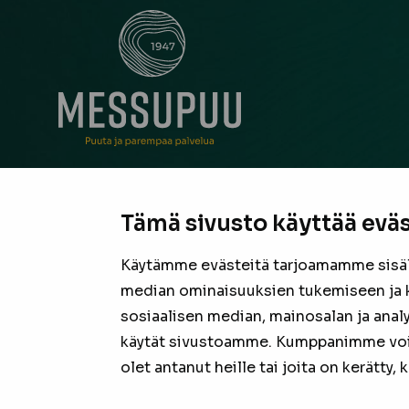
Messupuu on ollut rakentajan ja remontoijan luo
neuvonantaja Pirkanmaalla jo vuodesta 1947. Oli
Tämä sivusto käyttää eväs
suurista hankkeista tai pienestä pintaremontista,
laadukas valikoima sekä asiantunteva henkilöku
Käytämme evästeitä tarjoamamme sisäll
valmiina tarjoamaan parhaan puutavaran jokais
median ominaisuuksien tukemiseen ja 
projektiin.
sosiaalisen median, mainosalan ja anal
käytät sivustoamme. Kumppanimme voivat
olet antanut heille tai joita on kerätty,