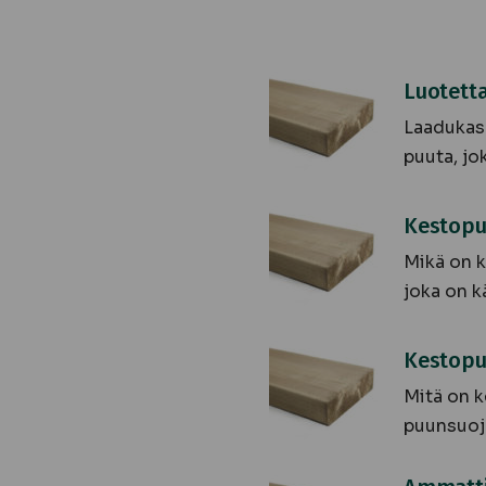
Luotettava
Luotett
kestopuukauppa
Laadukas 
puuta, jo
Kestopuu:
Kestopuu
Näin
Mikä on k
valitset
joka on kä
parhaat
materiaalit
Kestopuun
Kestopu
rakennusmateriaalit
Mitä on k
puunsuoja
Ammattitaitoinen