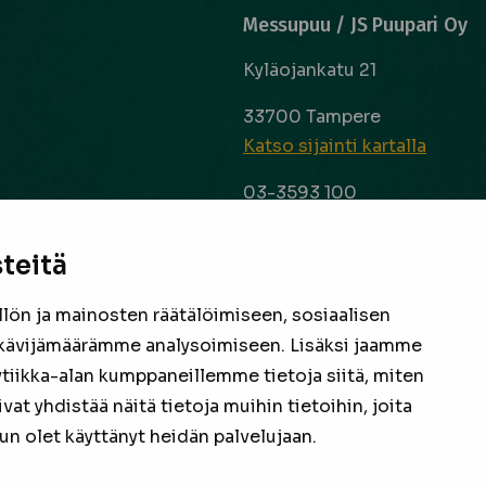
Messupuu / JS Puupari Oy
Kyläojankatu 21
33700 Tampere
Katso sijainti kartalla
03-3593 100
info@messupuu.com
ttoapuri ja
 kyse sitten
teitä
Avoinna
 laaja ja
ma – pe 8-17
nta ovat
ön ja mainosten räätälöimiseen, sosiaalisen
la 9-14
een
kävijämäärämme analysoimiseen. Lisäksi jaamme
ytiikka-alan kumppaneillemme tietoja siitä, miten
Facebook
Instagram
 yhdistää näitä tietoja muihin tietoihin, joita
 kun olet käyttänyt heidän palvelujaan.