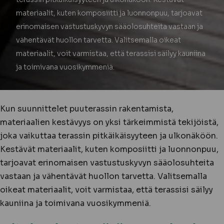
materiaalit, kuten komposiitti ja luonnonpuu, tarjoavat
erinomaisen vastustuskyvyn sääolosuhteita vastaan ja
vähentävät huollon tarvetta. Valitsemalla oikeat
materiaalit, voit varmistaa, että terassisi säilyy kauniina
ja toimivana vuosikymmeniä.
Kun suunnittelet puuterassin rakentamista,
materiaalien kestävyys on yksi tärkeimmistä tekijöistä,
joka vaikuttaa terassin pitkäikäisyyteen ja ulkonäköön.
Kestävät materiaalit, kuten komposiitti ja luonnonpuu,
tarjoavat erinomaisen vastustuskyvyn sääolosuhteita
vastaan ja vähentävät huollon tarvetta. Valitsemalla
oikeat materiaalit, voit varmistaa, että terassisi säilyy
kauniina ja toimivana vuosikymmeniä.