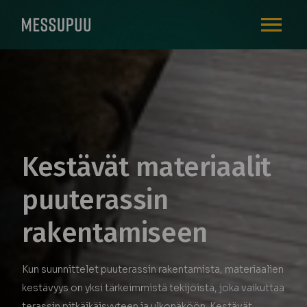
AVAA VALI
Kestävät materiaalit
puuterassin
rakentamiseen
Kun suunnittelet puuterassin rakentamista, materiaalien
kestävyys on yksi tärkeimmistä tekijöistä, joka vaikuttaa
terassin pitkäikäisyyteen ja ulkonäköön. Kestävät