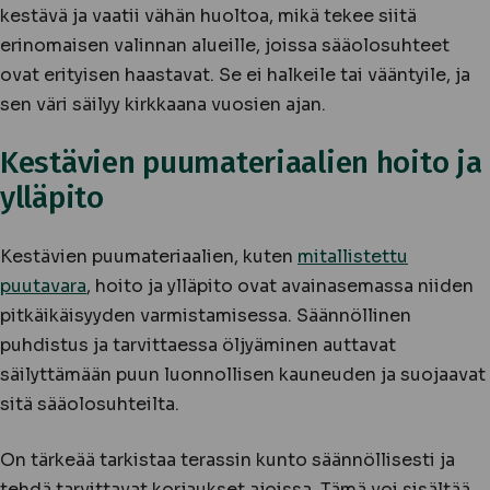
kestävä ja vaatii vähän huoltoa, mikä tekee siitä
erinomaisen valinnan alueille, joissa sääolosuhteet
ovat erityisen haastavat. Se ei halkeile tai vääntyile, ja
sen väri säilyy kirkkaana vuosien ajan.
Kestävien puumateriaalien hoito ja
ylläpito
Kestävien puumateriaalien, kuten
mitallistettu
puutavara
, hoito ja ylläpito ovat avainasemassa niiden
pitkäikäisyyden varmistamisessa. Säännöllinen
puhdistus ja tarvittaessa öljyäminen auttavat
säilyttämään puun luonnollisen kauneuden ja suojaavat
sitä sääolosuhteilta.
On tärkeää tarkistaa terassin kunto säännöllisesti ja
tehdä tarvittavat korjaukset ajoissa. Tämä voi sisältää