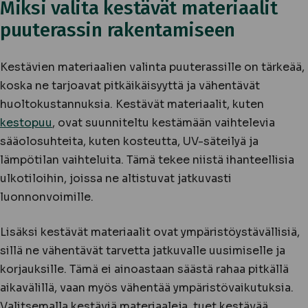
Miksi valita kestävät materiaalit
puuterassin rakentamiseen
Kestävien materiaalien valinta puuterassille on tärkeää,
koska ne tarjoavat pitkäikäisyyttä ja vähentävät
huoltokustannuksia. Kestävät materiaalit, kuten
kestopuu
, ovat suunniteltu kestämään vaihtelevia
sääolosuhteita, kuten kosteutta, UV-säteilyä ja
lämpötilan vaihteluita. Tämä tekee niistä ihanteellisia
ulkotiloihin, joissa ne altistuvat jatkuvasti
luonnonvoimille.
Lisäksi kestävät materiaalit ovat ympäristöystävällisiä,
sillä ne vähentävät tarvetta jatkuvalle uusimiselle ja
korjauksille. Tämä ei ainoastaan säästä rahaa pitkällä
aikavälillä, vaan myös vähentää ympäristövaikutuksia.
Valitsemalla kestäviä materiaaleja, tuet kestävää