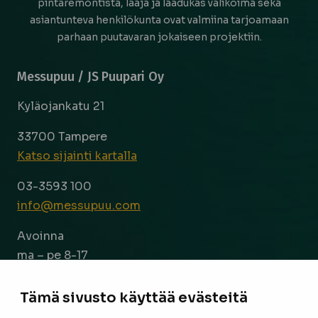
pintaremontista, laaja ja laadukas valikoima sekä
asiantunteva henkilökunta ovat valmiina tarjoamaan
parhaan puutavaran jokaiseen projektiin.
Messupuu / JS Puupari Oy
Kyläojankatu 21
33700 Tampere
Katso sijainti kartalla
03-3593 100
info@messupuu.com
Avoinna
ma – pe 8-17
la 9-14
Tämä sivusto käyttää evästeitä
Facebook
Instagram