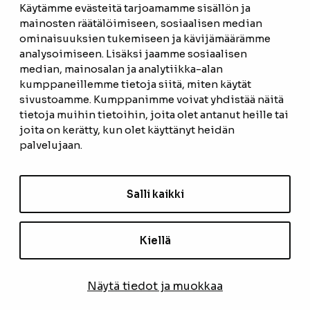
Käytämme evästeitä tarjoamamme sisällön ja
mainosten räätälöimiseen, sosiaalisen median
ominaisuuksien tukemiseen ja kävijämäärämme
ETUSIVU
analysoimiseen. Lisäksi jaamme sosiaalisen
median, mainosalan ja analytiikka-alan
TUOTTEET
kumppaneillemme tietoja siitä, miten käytät
REFERENSSIT
sivustoamme. Kumppanimme voivat yhdistää näitä
tietoja muihin tietoihin, joita olet antanut heille tai
OTA YHTEYTTÄ
joita on kerätty, kun olet käyttänyt heidän
palvelujaan.
TIETOSUOJASELOSTE
TILAUS- JA TOIMITUSEHDOT
Salli kaikki
EVÄSTEASETUKSET
Kiellä
TILAA UUTISKIRJE
Näytä tiedot ja muokkaa