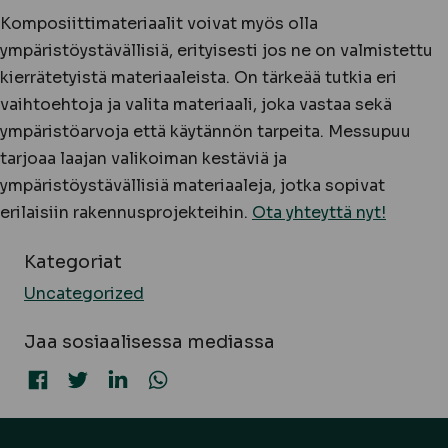
Komposiittimateriaalit voivat myös olla
ympäristöystävällisiä, erityisesti jos ne on valmistettu
kierrätetyistä materiaaleista. On tärkeää tutkia eri
vaihtoehtoja ja valita materiaali, joka vastaa sekä
ympäristöarvoja että käytännön tarpeita. Messupuu
tarjoaa laajan valikoiman kestäviä ja
ympäristöystävällisiä materiaaleja, jotka sopivat
erilaisiin rakennusprojekteihin.
Ota yhteyttä nyt!
Kategoriat
Uncategorized
Jaa sosiaalisessa mediassa
Jaa Facebookissa
Jaa Twitterissä
Jaa LinkedInissä
Jaa WhatsAppissa