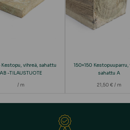
 Kestopu, vihreä, sahattu
150×150 Kestopuuparru, 
AB -TILAUSTUOTE
sahattu A
/ m
21,50
€
/ m