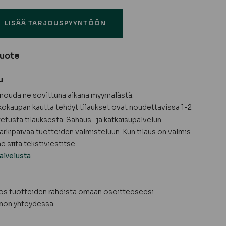
LISÄÄ TARJOUSPYYNTÖÖN
tuote
u
a nouda ne sovittuna aikana myymälästä.
okaupan kautta tehdyt tilaukset ovat noudettavissa 1-2
tetusta tilauksesta. Sahaus- ja katkaisupalvelun
arkipäivää tuotteiden valmisteluun. Kun tilaus on valmis
 siitä tekstiviestitse.
alvelusta
yös tuotteiden rahdista omaan osoitteeseesi
nön yhteydessä.