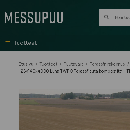
Hae
tuotteita:
Tuotteet
Etusivu
/
Tuotteet
/
Puutavara
/
Terassin rakennus
/
26x140x4000 Luna TWPC Terassilauta komposiitti 