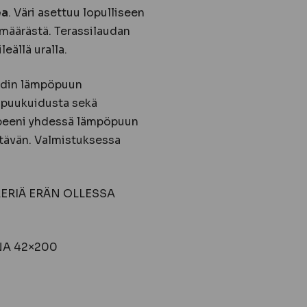
ea
. Väri asettuu lopulliseen
 määrästä. Terassilaudan
eällä uralla.
odin lämpöpuun
öpuukuidusta sekä
opeeni yhdessä lämpöpuun
stävän. Valmistuksessa
ERIÄ ERÄN OLLESSA
A 42×200