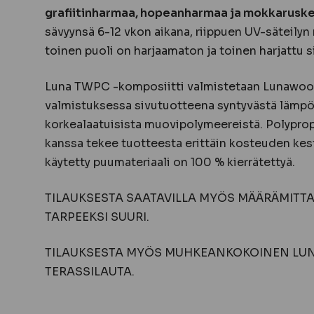
grafiitinharmaa, hopeanharmaa ja mokkarusk
sävyynsä 6-12 vkon aikana, riippuen UV-säteilyn
toinen puoli on harjaamaton ja toinen harjattu sil
Luna TWPC -komposiitti valmistetaan Lunawo
valmistuksessa sivutuotteena syntyvästä lämp
korkealaatuisista muovipolymeereistä. Polypr
kanssa tekee tuotteesta erittäin kosteuden ke
käytetty puumateriaali on 100 % kierrätettyä.
TILAUKSESTA SAATAVILLA MYÖS MÄÄRÄMITTA
TARPEEKSI SUURI.
TILAUKSESTA MYÖS MUHKEANKOKOINEN LUN
TERASSILAUTA.