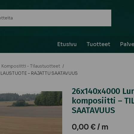
Etusivu
Tuotteet
Palve
Komposiitti - Tilaustuotteet
/
– TILAUSTUOTE – RAJATTU SAATAVUUS
26x140x4000 Lun
komposiitti – T
SAATAVUUS
0,00
€
/ m