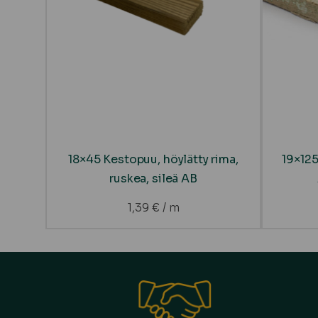
18×45 Kestopuu, höylätty rima,
19×125
ruskea, sileä AB
1,39
€
/ m