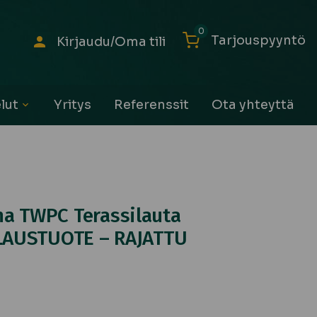
0
Tarjouspyyntö
Kirjaudu/Oma tili
lut
Yritys
Referenssit
Ota yhteyttä
Avaa
alavalikko
a TWPC Terassilauta
ILAUSTUOTE – RAJATTU