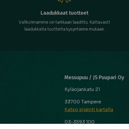
Laadukkaat tuotteet
Valikoimamme on tarkkaan laadittu. Kattavasti
laadukkaita tuotteita kysyntänne mukaan.
Messupuu / JS Puupari Oy
Kyläojankatu 21
33700 Tampere
Katso sijainti kartalla
03-3593 100