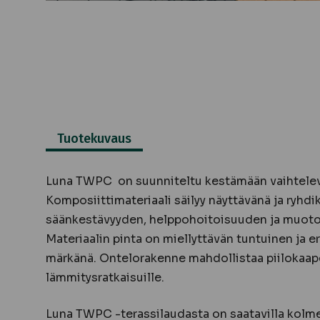
Tuotekuvaus
Luna TWPC on suunniteltu kestämään vaihtelev
Komposiittimateriaali säilyy näyttävänä ja ryhd
säänkestävyyden, helppohoitoisuuden ja muoto
Materiaalin pinta on miellyttävän tuntuinen ja e
märkänä. Ontelorakenne mahdollistaa piilokaape
lämmitysratkaisuille.
Luna TWPC -terassilaudasta on saatavilla kolme