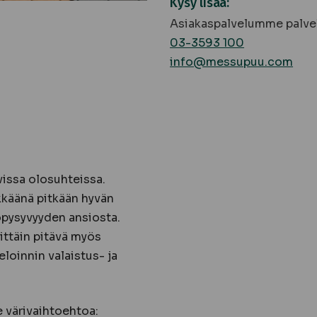
Kysy lisää:
Asiakaspalvelumme palvel
03-3593 100
info@messupuu.com
issa olosuhteissa.
ikkäänä pitkään hyvän
pysyvyyden ansiosta.
rittäin pitävä myös
loinnin valaistus- ja
 värivaihtoehtoa: