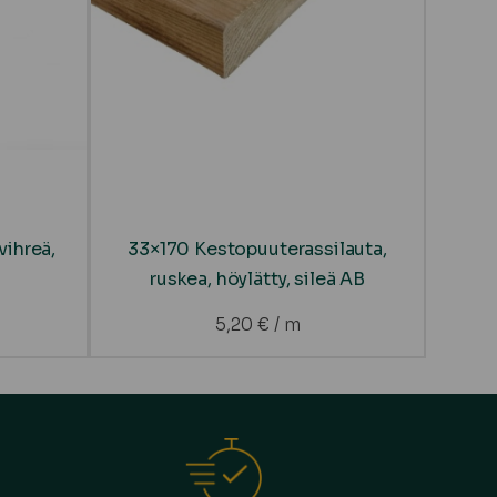
vihreä,
33×170 Kestopuuterassilauta,
ruskea, höylätty, sileä AB
5,20
€
/ m