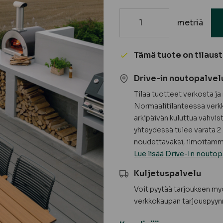
metriä
26x140x4000
Luna
TWPC
Tämä tuote on tilaus
Terassilauta
komposiitti
Drive-in noutopalvel
-
Tilaa tuotteet verkosta j
TILAUSTUOTE
Normaalitilanteessa verkk
-
arkipäivän kuluttua vahvis
RAJATTU
yhteydessä tulee varata 2 
SAATAVUUS
noudettavaksi, ilmoitamme
määrä
Lue lisää Drive-In noutop
Kuljetuspalvelu
Voit pyytää tarjouksen m
verkkokaupan tarjouspyyn