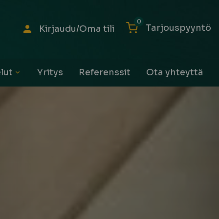
0
Tarjouspyyntö
Kirjaudu/Oma tili
lut
Yritys
Referenssit
Ota yhteyttä
Avaa
alavalikko