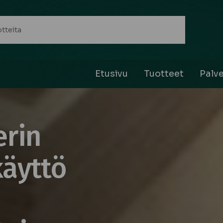
Etusivu
Tuotteet
Palve
erin
äyttö