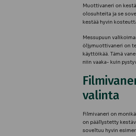
Muottivaneri on kestä
olosuhteita ja se sove
kestää hyvin kosteutta
Messupuun valikoimas
öljymuottivaneri on te
käyttöikää. Tämä vane
niin vaaka- kuin pysty
Filmivane
valinta
Filmivaneri on monikä
on päällystetty kestäv
soveltuu hyvin esimerk