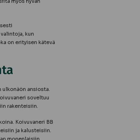
siitä myös hyvän
isesti
valintoja, kun
oka on erityisen kätevä
nta
n ulkonäön ansiosta.
 Koivuvaneri soveltuu
in rakenteisiin.
koina. Koivuvaneri BB
isiin ja kalusteisiin.
nan monenlaisiin