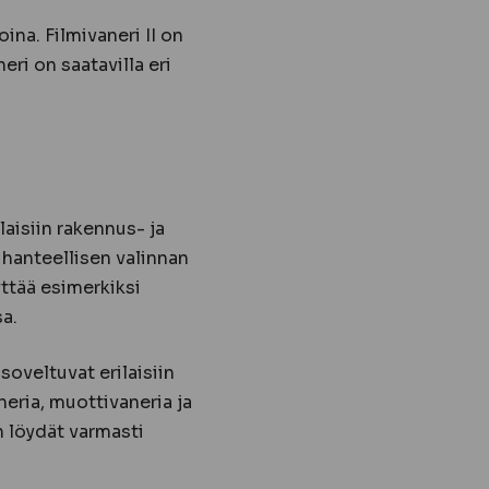
na. Filmivaneri II on
eri on saatavilla eri
aisiin rakennus- ja
ihanteellisen valinnan
ttää esimerkiksi
a.
soveltuvat erilaisiin
neria, muottivaneria ja
n löydät varmasti