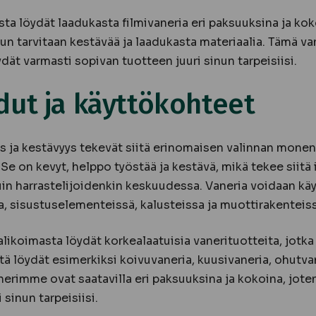
 löydät laadukasta filmivaneria eri paksuuksina ja kokoi
un tarvitaan kestävää ja laadukasta materiaalia. Tämä van
dät varmasti sopivan tuotteen juuri sinun tarpeisiisi.
dut ja käyttökohteet
 ja kestävyys tekevät siitä erinomaisen valinnan monenl
Se on kevyt, helppo työstää ja kestävä, mikä tekee siitä 
uin harrastelijoidenkin keskuudessa. Vaneria voidaan käy
a, sisustuselementeissä, kalusteissa ja muottirakenteiss
ikoimasta löydät korkealaatuisia vanerituotteita, jotka 
tä löydät esimerkiksi koivuvaneria, kuusivaneria, ohutva
anerimme ovat saatavilla eri paksuuksina ja kokoina, jote
 sinun tarpeisiisi.