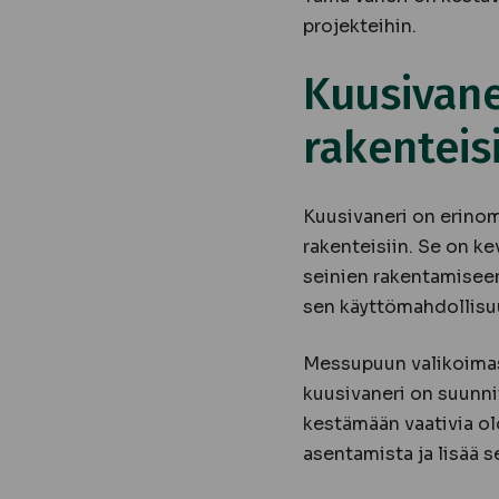
projekteihin.
Kuusivane
rakenteis
Kuusivaneri on erinoma
rakenteisiin. Se on ke
seinien rakentamiseen
sen käyttömahdollisu
Messupuun valikoimast
kuusivaneri on suunnit
kestämään vaativia ol
asentamista ja lisää s