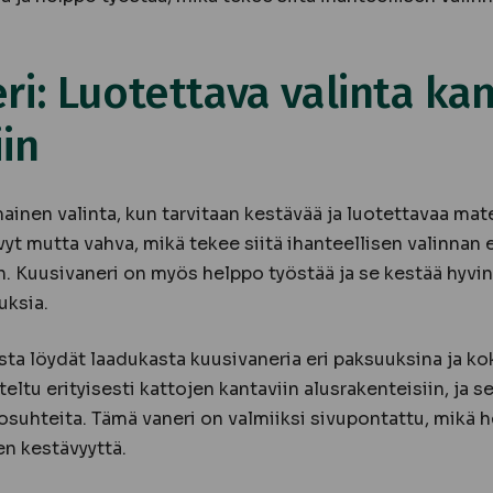
ri: Luotettava valinta kan
iin
inen valinta, kun tarvitaan kestävää ja luotettavaa mate
vyt mutta vahva, mikä tekee siitä ihanteellisen valinnan 
. Kuusivaneri on myös helppo työstää ja se kestää hyvin 
uksia.
a löydät laadukasta kuusivaneria eri paksuuksina ja k
eltu erityisesti kattojen kantaviin alusrakenteisiin, ja s
osuhteita. Tämä vaneri on valmiiksi sivupontattu, mikä 
en kestävyyttä.