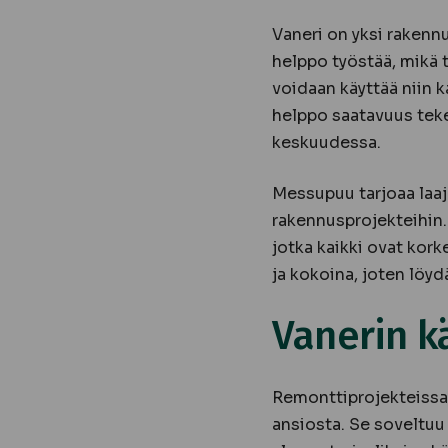
Vaneri on yksi rakenn
helppo työstää, mikä 
voidaan käyttää niin 
helppo saatavuus tekev
keskuudessa.
Messupuu tarjoaa laaja
rakennusprojekteihin. 
jotka kaikki ovat kork
ja kokoina, joten löyd
Vanerin k
Remonttiprojekteissa
ansiosta. Se soveltuu 