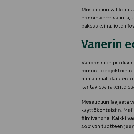
Messupuun valikoimasta
erinomainen valinta, k
paksuuksina, joten löy
Vanerin e
Vanerin monipuolisuus
remonttiprojekteihin. 
niin ammattilaisten k
kantavissa rakenteiss
Messupuun laajasta val
käyttökohteisiin. Meil
filmivaneria. Kaikki v
sopivan tuotteen juuri