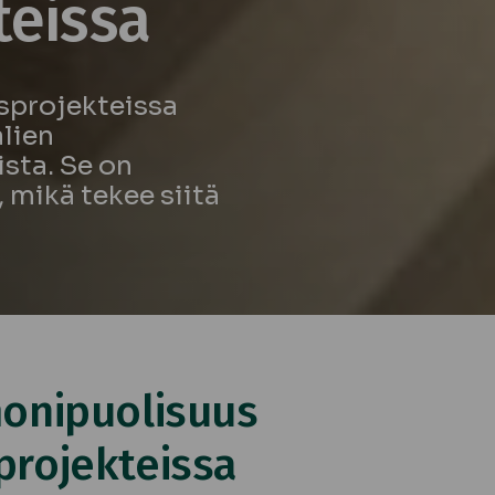
teissa
sprojekteissa
lien
sta. Se on
, mikä tekee siitä
onipuolisuus
rojekteissa