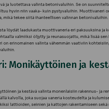
vä ja luotettava valinta betonivaluihin. Se on suunnitel
ltuu hyvin niin vaaka- kuin pystyvaluihin. Muottivaneri 
, mikä tekee siitä ihanteellisen valinnan betonivaluihin.
ta löydät laadukasta muottivaneria eri paksuuksina ja 
htaalla valmiiksi öljytty ja reunasuojattu, mikä lisää sen
ri on erinomainen valinta vähemmän vaativiin kohteisiin,
valuihin.
ri: Monikäyttöinen ja kes
yttöinen ja kestävä valinta monenlaisiin rakennus- ja re
ällä kalvolla, joka suojaa vaneria kosteudelta ja kulumise
iksi lattioiden, seinien ja kattojen rakentamiseen sekä 