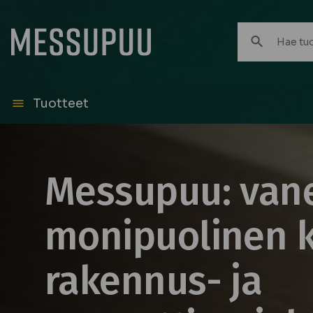
Hae
tuotteita:
Tuotteet
Messupuu: van
monipuolinen k
rakennus- ja