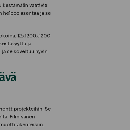
tu kestämään vaativia
on helppo asentaa ja se
kokoina. 12x1200x1200
 kestävyyttä ja
 ja se soveltuu hyvin
tävä
monttiprojekteihin. Se
lta. Filmivaneri
muottirakenteisiin.