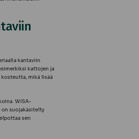
taviin
riaalia kantaviin
esimerkiksi kattojen ja
kosteutta, mikä lisää
okoina. WISA-
e on suojakäsitelty
helpottaa sen