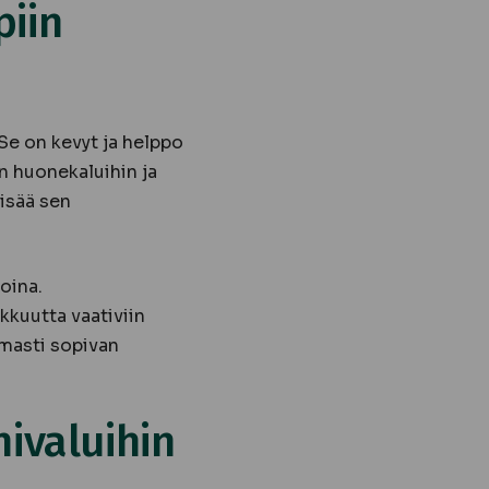
piin
Se on kevyt ja helppo
in huonekaluihin ja
lisää sen
oina.
kkuutta vaativiin
rmasti sopivan
ivaluihin