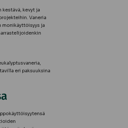
 kestävä, kevyt ja
projekteihin. Vaneria
n monikäyttöisyys ja
arrastelijoidenkin
eukalyptusvaneria,
tavilla eri paksuuksina
sa
lppokäyttöisyytensä
tioiden