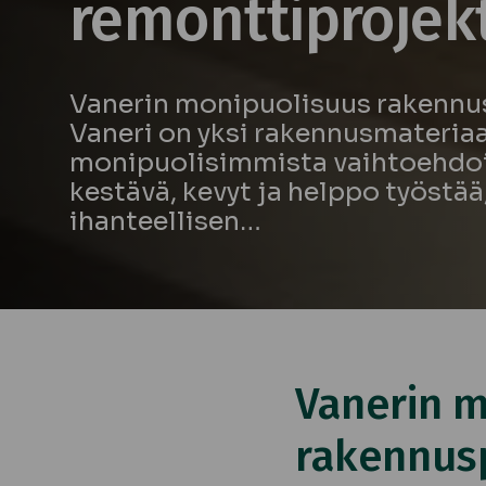
remonttiprojek
Vanerin monipuolisuus rakennu
Vaneri on yksi rakennusmateriaa
monipuolisimmista vaihtoehdoi
kestävä, kevyt ja helppo työstää
ihanteellisen…
Vanerin m
rakennusp