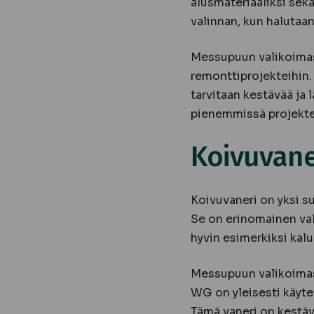
alusmateriaaliksi sek
valinnan, kun halutaan 
Messupuun valikoimasta
remonttiprojekteihin. 
tarvitaan kestävää ja 
pienemmissä projektei
Koivuvaner
Koivuvaneri on yksi s
Se on erinomainen vali
hyvin esimerkiksi kal
Messupuun valikoimast
WG on yleisesti käytett
Tämä vaneri on kestävä