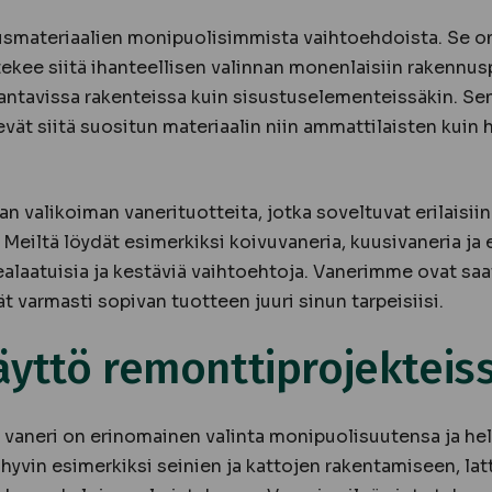
usmateriaalien monipuolisimmista vaihtoehdoista. Se on
tekee siitä ihanteellisen valinnan monenlaisiin rakennus
kantavissa rakenteissa kuin sisustuselementeissäkin. Se
ät siitä suositun materiaalin niin ammattilaisten kuin h
n valikoiman vanerituotteita, jotka soveltuvat erilaisiin
Meiltä löydät esimerkiksi koivuvaneria, kuusivaneria ja 
ealaatuisia ja kestäviä vaihtoehtoja. Vanerimme ovat saa
ät varmasti sopivan tuotteen juuri sinun tarpeisiisi.
äyttö remonttiprojekteis
 vaneri on erinomainen valinta monipuolisuutensa ja he
hyvin esimerkiksi seinien ja kattojen rakentamiseen, lat