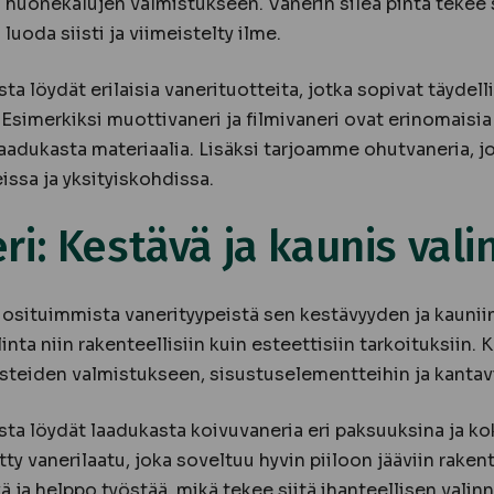
ä huonekalujen valmistukseen. Vanerin sileä pinta tekee 
luoda siisti ja viimeistelty ilme.
 löydät erilaisia vanerituotteita, jotka sopivat täydell
Esimerkiksi muottivaneri ja filmivaneri ovat erinomaisia 
laadukasta materiaalia. Lisäksi tarjoamme ohutvaneria, j
ssa ja yksityiskohdissa.
i: Kestävä ja kaunis vali
uosituimmista vanerityypeistä sen kestävyyden ja kaunii
nta niin rakenteellisiin kuin esteettisiin tarkoituksiin.
usteiden valmistukseen, sisustuselementteihin ja kantavi
a löydät laadukasta koivuvaneria eri paksuuksina ja ko
y vanerilaatu, joka soveltuu hyvin piiloon jääviin rakente
 ja helppo työstää, mikä tekee siitä ihanteellisen valin