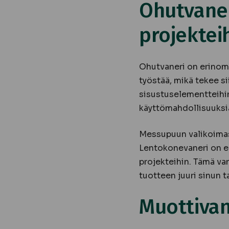
Ohutvaner
projektei
Ohutvaneri on erinomai
työstää, mikä tekee si
sisustuselementteihin
käyttömahdollisuuksi
Messupuun valikoimast
Lentokonevaneri on eri
projekteihin. Tämä van
tuotteen juuri sinun ta
Muottivan