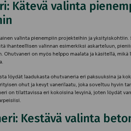
i: Kätevä valinta pienem
hin
nen valinta pienempiin projekteihin ja yksityiskohtiin. 
itä ihanteellisen valinnan esimerkiksi askarteluun, pieni
. Ohutvaneri on myös helppo maalata ja käsitellä, mikä 
a.
a löydät laadukasta ohutvaneria eri paksuuksina ja kok
tyisen ohut ja kevyt vanerilaatu, joka soveltuu hyvin tar
eri on tilattavissa eri kokoisina levyinä, joten löydät va
rpeisiisi.
eri: Kestävä valinta beton