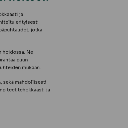
okkaasti ja
iteltu erityisesti
päpuhtaudet, jotka
in hoidossa. Ne
parantaa puun
osuhteiden mukaan.
n, sekä mahdollisesti
npiteet tehokkaasti ja