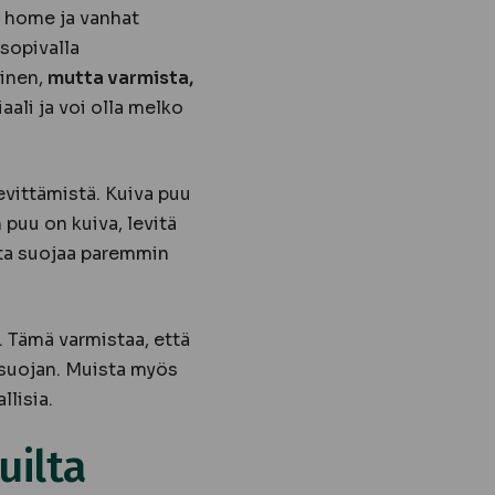
a, home ja vanhat
 sopivalla
linen,
mutta varmista,
ali ja voi olla melko
evittämistä. Kuiva puu
puu on kuiva, levitä
sta suojaa paremmin
. Tämä varmistaa, että
 suojan. Muista myös
llisia.
uilta