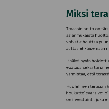
Miksi ter
Terassin hoito on tärk
asianmukaista huoltoa 
voivat aiheuttaa puun
auttaa ehkäisemään nä
Lisäksi hyvin hoidett
epätasaiseksi tai siihe
varmistaa, että terassi
Huolellinen terassin h
houkutteleva ja voi ol
on investointi, joka m