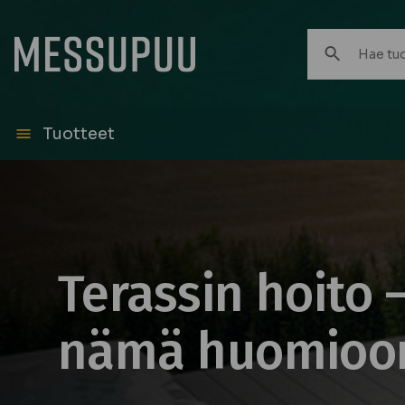
Hae
tuotteita:
Tuotteet
Terassin hoito 
nämä huomioo