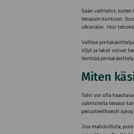
Sään vaihtelut, kuten 
terassin kuntoon. Suoj
ulkonäön. Yksi tehokka
Valitse pintakäsittely
öljyt ja lakat voivat 
levittää pintakäsittel
Miten käsi
Talvi voi olla haastava
valmistella terassi ta
perusteellisesti syksyl
Jos mahdollista, poista