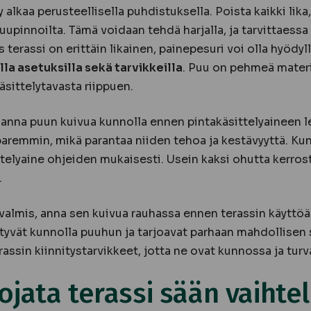
y alkaa perusteellisella puhdistuksella. Poista kaikki lik
uupinnoilta. Tämä voidaan tehdä harjalla, ja tarvittaessa
 terassi on erittäin likainen, painepesuri voi olla hyödyl
lla asetuksilla sekä tarvikkeilla
. Puu on pehmeä materia
käsittelytavasta riippuen.
anna puun kuivua kunnolla ennen pintakäsittelyaineen l
aremmin, mikä parantaa niiden tehoa ja kestävyyttä. Kun 
ttelyaine ohjeiden mukaisesti. Usein kaksi ohutta kerro
.
 valmis, anna sen kuivua rauhassa ennen terassin käyttöä
ittyvät kunnolla puuhun ja tarjoavat parhaan mahdollisen
rassin kiinnitystarvikkeet, jotta ne ovat kunnossa ja turva
jata terassi sään vaihtel