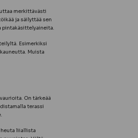
uttaa merkittävästi
öikää ja säilyttää sen
pintakäsittelyaineita.
eilyltä. Esimerkiksi
a kauneutta. Muista
a vaurioita. On tärkeää
hdistamalla terassi
.
heuta liiallista