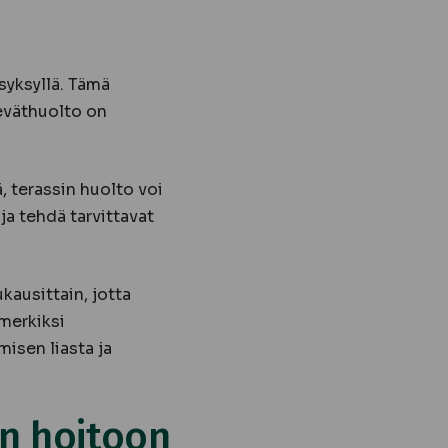
syksyllä. Tämä
eväthuolto on
, terassin huolto voi
ja tehdä tarvittavat
kausittain, jotta
imerkiksi
isen liasta ja
in hoitoon