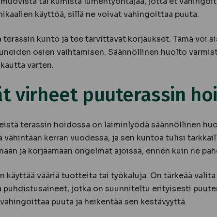
 muovista tai kumista lumentyöntäjää, jotta et vahingoit
kaalien käyttöä, sillä ne voivat vahingoittaa puuta.
a terassin kunto ja tee tarvittavat korjaukset. Tämä voi s
tuneiden osien vaihtamisen. Säännöllinen huolto varmista
kautta varten.
ät virheet puuterassin ho
heistä terassin hoidossa on laiminlyödä säännöllinen huo
 vähintään kerran vuodessa, ja sen kuntoa tulisi tarkkail
maan ja korjaamaan ongelmat ajoissa, ennen kuin ne pah
n käyttää vääriä tuotteita tai työkaluja. On tärkeää valita
a puhdistusaineet, jotka on suunniteltu erityisesti puuter
 vahingoittaa puuta ja heikentää sen kestävyyttä.