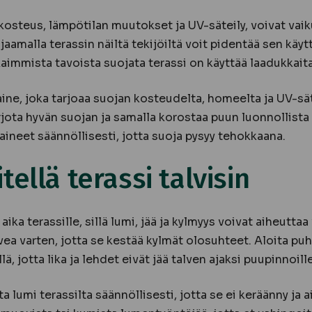
kosteus, lämpötilan muutokset ja UV-säteily, voivat vaik
aamalla terassin näiltä tekijöiltä voit pidentää sen käytt
immista tavoista suojata terassi on käyttää laadukkaita 
aine, joka tarjoaa suojan kosteudelta, homeelta ja UV-sät
tarjota hyvän suojan ja samalla korostaa puun luonnollist
yaineet säännöllisesti, jotta suoja pysyy tehokkaana.
tellä terassi talvisin
 aika terassille, sillä lumi, jää ja kylmyys voivat aiheutta
lvea varten, jotta se kestää kylmät olosuhteet. Aloita pu
lä, jotta lika ja lehdet eivät jää talven ajaksi puupinnoille
 lumi terassilta säännöllisesti, jotta se ei keräänny ja ai