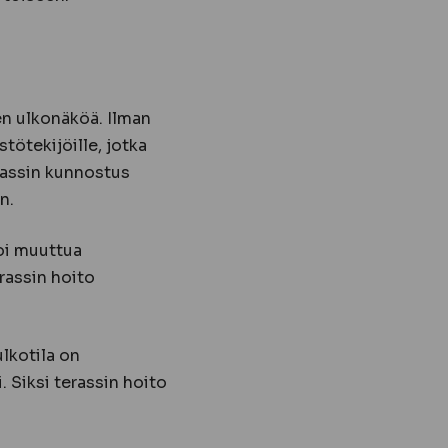
en ulkonäköä. Ilman
tötekijöille, jotka
erassin kunnostus
n.
voi muuttua
erassin hoito
lkotila on
. Siksi terassin hoito