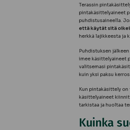
Terassin pintakäsittel
pintakäsittelyaineet p
puhdistusaineella. Jos
että käytät sitä oikei
herkkä lajikkeesta ja 
Puhdistuksen jälkeen 
imee käsittelyaineet p
valitsemasi pintakäsi
kuin yksi paksu kerros
Kun pintakäsittely on
käsittelyaineet kiinn
tarkistaa ja huoltaa te
Kuinka suo