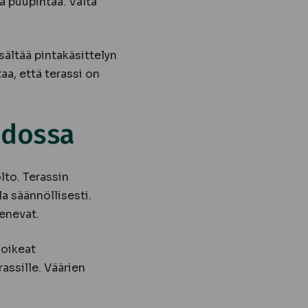
a puupintaa. Vältä
isältää pintakäsittelyn
a, että terassi on
idossa
lto. Terassin
la säännöllisesti.
enevat.
 oikeat
assille. Väärien