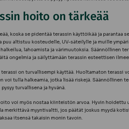
assin hoito on tärkeää
eää, koska se pidentää terassin käyttöikää ja parantaa s
puu altistuu kosteudelle, UV-säteilylle ja muille ympäris
 halkeilua, lahoamista ja värimuutoksia. Säännöllinen t
itä ongelmia ja säilyttämään terassin esteettisen ilmee
u terassi on turvallisempi käyttää. Huoltamaton terassi 
n voi tulla halkeamia, jotka lisää riskejä. Säännöllinen t
 pysyy turvallisena ja hyvänä.
oito voi myös nostaa kiinteistön arvoa. Hyvin hoidettu u
la merkittävä myyntivaltti, jos päätät joskus myydä kotisi
aksaa itsensä takaisin monin tavoin.