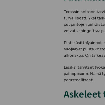
Terassin hoitoon tarvi
turvallisesti. Yksi tä
puupintojen puhdista
voivat vahingoittaa p
Pintakäsittelyaineet, 
suojaavat puuta koste
ulkonäköä. On tärkeää
Lisäksi tarvitset työk
painepesurin. Nämä ty
perusteellisesti.
Askeleet 