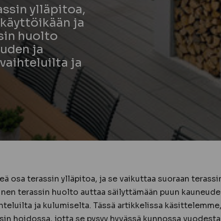
ssin ylläpitoa,
 käyttöikään ja
sin huolto
uden ja
vaihteluilta ja
eä osa terassin ylläpitoa, ja se vaikuttaa suoraan terassi
nen terassin huolto auttaa säilyttämään puun kauneude
hteluilta ja kulumiselta. Tässä artikkelissa käsittelemme,
in hoidossa, jotta se pysyy hyvässä kunnossa vuodesta