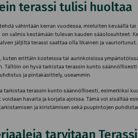
in terassi tulisi huoltaa
 tehdä vähintään kerran vuodessa, mieluiten keväällä tai 
si on valmis kestämään tulevan kauden sääolosuhteet. K
talven jäljiltä terassi saattaa olla likainen ja vaurioitunut.
 kuten erittäin kosteissa tai aurinkoisissa ympäristöissä
 Tällöin on hyvä tarkistaa terassin kunto säännöllisesti 
uhdistus ja pintakäsittely, useammin.
tarkistaa terassin kunto säännöllisesti, esimerkiksi kuu
voidaan havaita ja korjata ajoissa. Tämä voi sisältää es
tarkistamisen ja kiristämisen sekä puupintojen puhdistam
riaaleja tarvitaan Terass