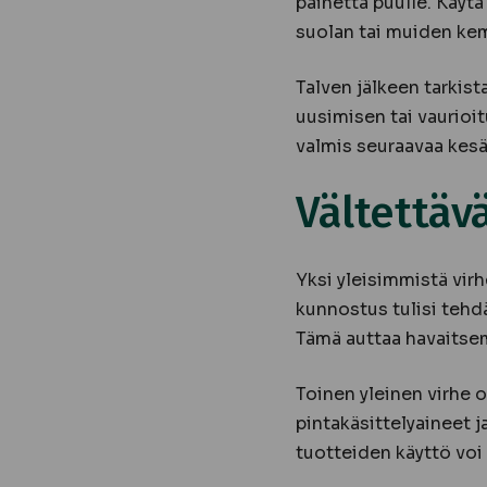
painetta puulle. Käytä
suolan tai muiden kemi
Talven jälkeen tarkist
uusimisen tai vaurioi
valmis seuraavaa kesä
Vältettäv
Yksi yleisimmistä vir
kunnostus tulisi tehdä
Tämä auttaa havaitse
Toinen yleinen virhe o
pintakäsittelyaineet j
tuotteiden käyttö voi