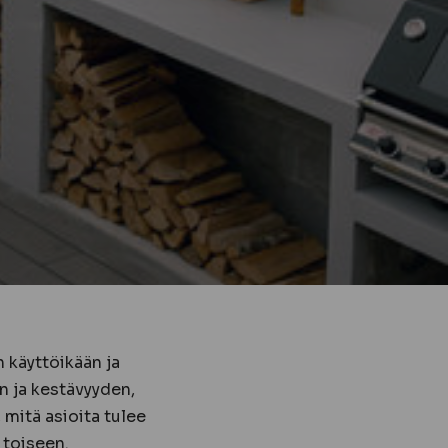
n käyttöikään ja
n ja kestävyyden,
 mitä asioita tulee
 toiseen.