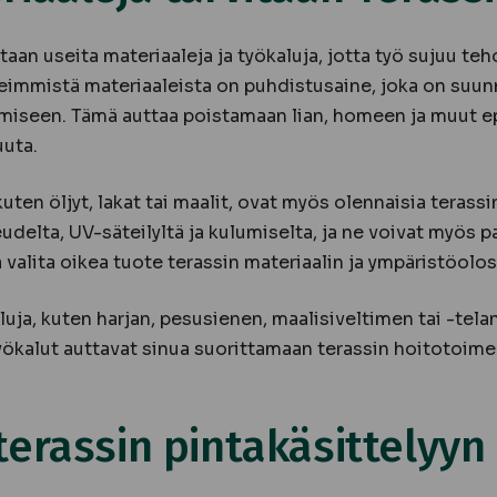
taan useita materiaaleja ja työkaluja, jotta työ sujuu teh
rkeimmistä materiaaleista on puhdistusaine, joka on suunn
miseen. Tämä auttaa poistamaan lian, homeen ja muut e
uuta.
kuten öljyt, lakat tai maalit, ovat myös olennaisia terass
udelta, UV-säteilyltä ja kulumiselta, ja ne voivat myös 
 valita oikea tuote terassin materiaalin ja ympäristöol
aluja, kuten harjan, pesusienen, maalisiveltimen tai -tela
ökalut auttavat sinua suorittamaan terassin hoitotoime
terassin pintakäsittelyyn