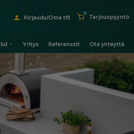
0
Tarjouspyyntö
Kirjaudu/Oma tili
lut
Yritys
Referenssit
Ota yhteyttä
Avaa
alavalikko