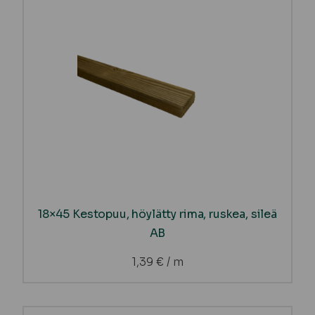
18×45 Kestopuu, höylätty rima, ruskea, sileä
AB
1,39
€
/ m