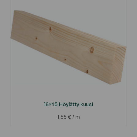
18×45 Höylätty kuusi
1,55
€
/ m