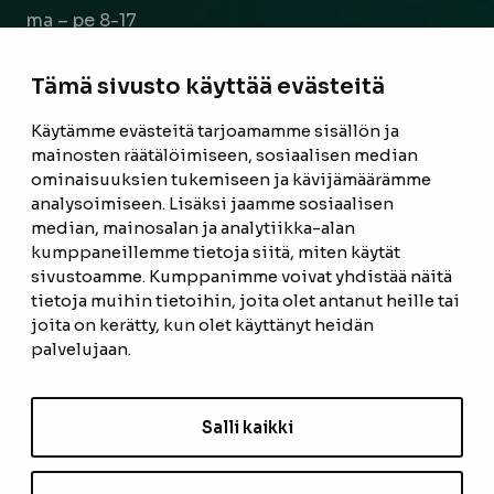
ma – pe 8-17
la 9-14
Tämä sivusto käyttää evästeitä
Facebook
Instagram
Käytämme evästeitä tarjoamamme sisällön ja
mainosten räätälöimiseen, sosiaalisen median
ominaisuuksien tukemiseen ja kävijämäärämme
ETUSIVU
analysoimiseen. Lisäksi jaamme sosiaalisen
median, mainosalan ja analytiikka-alan
TUOTTEET
kumppaneillemme tietoja siitä, miten käytät
REFERENSSIT
sivustoamme. Kumppanimme voivat yhdistää näitä
tietoja muihin tietoihin, joita olet antanut heille tai
OTA YHTEYTTÄ
joita on kerätty, kun olet käyttänyt heidän
palvelujaan.
TIETOSUOJASELOSTE
TILAUS- JA TOIMITUSEHDOT
Salli kaikki
EVÄSTEASETUKSET