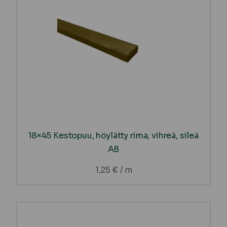
18×45 Kestopuu, höylätty rima, vihreä, sileä
AB
1,25
€
/ m