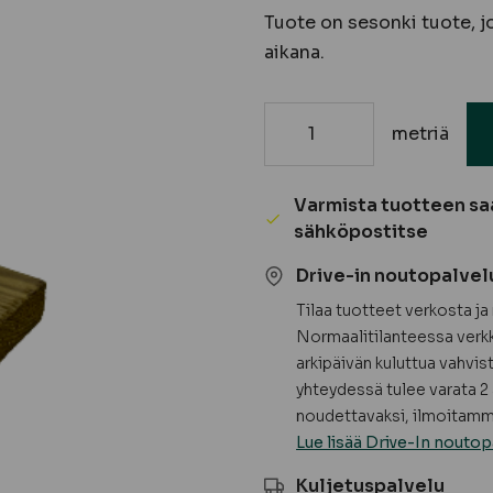
Tuote on sesonki tuote, j
aikana.
metriä
18x45
Kestopuu,
höylätty
Varmista tuotteen sa
rima,
sähköpostitse
vihreä,
Drive-in noutopalvel
sileä
AB
Tilaa tuotteet verkosta j
määrä
Normaalitilanteessa verkk
arkipäivän kuluttua vahvis
yhteydessä tulee varata 2 
noudettavaksi, ilmoitamme
Lue lisää Drive-In noutop
Kuljetuspalvelu