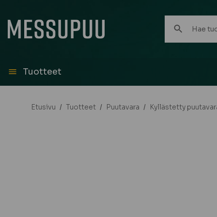
Hae
tuotteita:
Tuotteet
Etusivu
/
Tuotteet
/
Puutavara
/
Kyllästetty puutavar