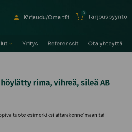
0
Tarjouspyyntö
Kirjaudu/Oma tili
lut
Yritys
Referenssit
Ota yhteyttä
Avaa
alavalikko
höylätty rima, vihreä, sileä AB
piva tuote esimerkiksi aitarakennelmaan tai