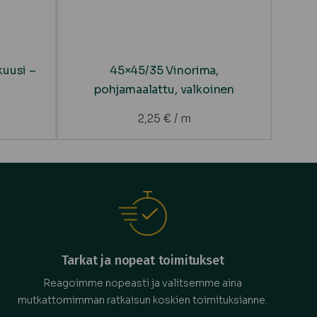
kuusi –
45×45/35 Vinorima,
pohjamaalattu, valkoinen
2,25
€
/ m
Tarkat ja nopeat toimitukset
Reagoimme nopeasti ja valitsemme aina
mutkattomimman ratkaisun koskien toimituksianne.