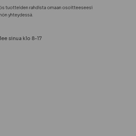
yös tuotteiden rahdista omaan osoitteeseesi
nön yhteydessä.
ee sinua klo 8-17