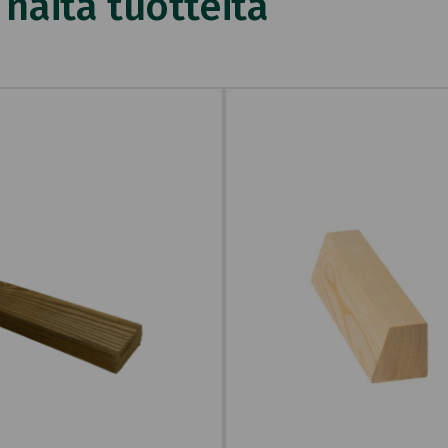
äitä tuotteita