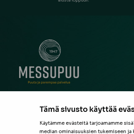
alusta loppuun.
Messupuu on ollut rakentajan ja remontoijan luo
neuvonantaja Pirkanmaalla jo vuodesta 1947. Oli
Tämä sivusto käyttää eväs
suurista hankkeista tai pienestä pintaremontista,
laadukas valikoima sekä asiantunteva henkilöku
Käytämme evästeitä tarjoamamme sisäll
valmiina tarjoamaan parhaan puutavaran jokais
median ominaisuuksien tukemiseen ja 