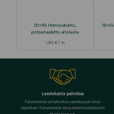
20×95 Hienosahattu,
18×45
pohjamaalattu aitalauta
1,80
€
/ m
Laadukasta palvelua
Palvelumme on tarkoitus vastata juuri sinun
tarpeitasi. Palvelemme sinua henkilökohtaisesti