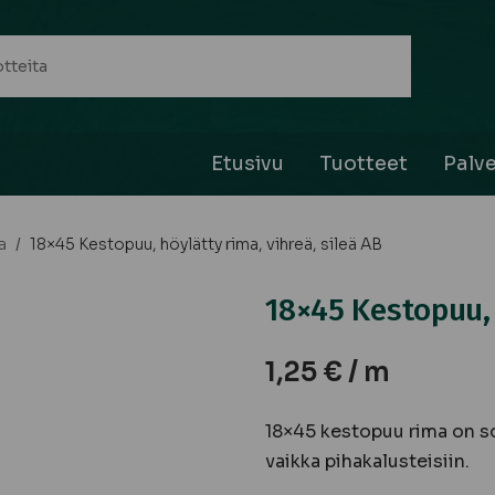
Etusivu
Tuotteet
Palve
a
/
18×45 Kestopuu, höylätty rima, vihreä, sileä AB
18×45 Kestopuu, 
1,25
€
/ m
18×45 kestopuu rima on so
vaikka pihakalusteisiin.