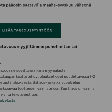
ota pääosin saatavilla maalis-syyskuu välisenä
LISÄÄ TARJOUSPYYNTÖÖN
atavuus myyjiltämme puhelimitse tai
u
a nouda ne sovittuna aikana myymälästä.
okaupan kautta tehdyt tilaukset ovat noudettavissa 1-2
tetusta tilauksesta. Sahaus- ja katkaisupalvelun
arkipäivää tuotteiden valmisteluun. Kun tilaus on valmis
 siitä tekstiviestitse.
alvelusta