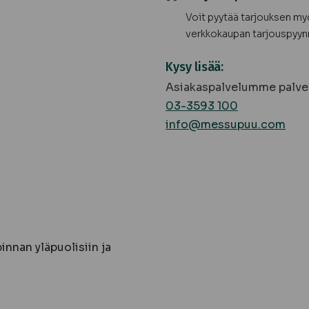
Voit pyytää tarjouksen m
verkkokaupan tarjouspyyn
Kysy lisää:
Asiakaspalvelumme palvel
03-3593 100
info@messupuu.com
nnan yläpuolisiin ja
: