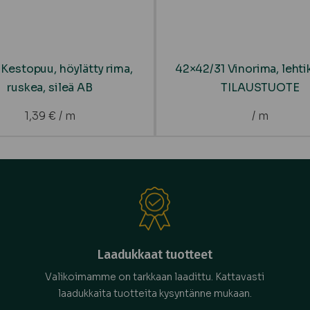
 Kestopuu, höylätty rima,
42×42/31 Vinorima, lehti
ruskea, sileä AB
TILAUSTUOTE
1,39
€
/ m
/ m
Laadukkaat tuotteet
Valikoimamme on tarkkaan laadittu. Kattavasti
laadukkaita tuotteita kysyntänne mukaan.