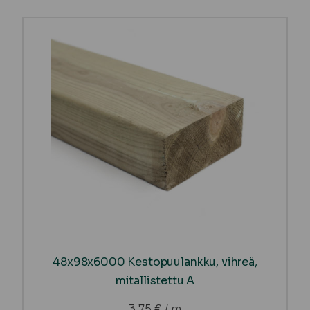
48x98x6000 Kestopuulankku, vihreä,
mitallistettu A
3,75
€
/ m