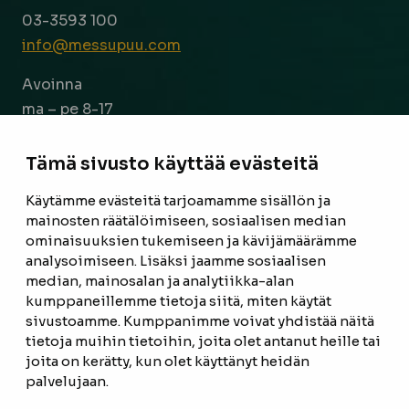
03-3593 100
info@messupuu.com
Avoinna
ma – pe 8-17
la 9-14
Tämä sivusto käyttää evästeitä
Facebook
Instagram
Käytämme evästeitä tarjoamamme sisällön ja
mainosten räätälöimiseen, sosiaalisen median
ominaisuuksien tukemiseen ja kävijämäärämme
ETUSIVU
analysoimiseen. Lisäksi jaamme sosiaalisen
median, mainosalan ja analytiikka-alan
TUOTTEET
kumppaneillemme tietoja siitä, miten käytät
REFERENSSIT
sivustoamme. Kumppanimme voivat yhdistää näitä
tietoja muihin tietoihin, joita olet antanut heille tai
OTA YHTEYTTÄ
joita on kerätty, kun olet käyttänyt heidän
palvelujaan.
TIETOSUOJASELOSTE