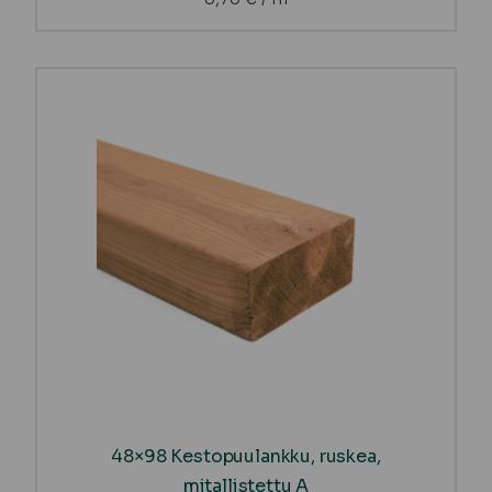
48×98 Kestopuulankku, ruskea,
mitallistettu A