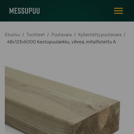
AVAA VALI
Etusivu
/
Tuotteet
/
Puutavara
/
Kyllästetty puutavara
/
48x123x6000 Kestopuulankku, vihreä, mitallistettu A