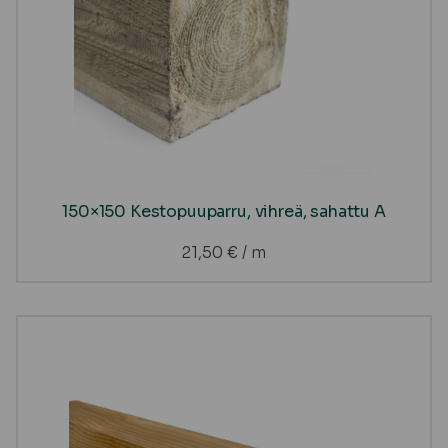
150×150 Kestopuuparru, vihreä, sahattu A
21,50
€
/ m