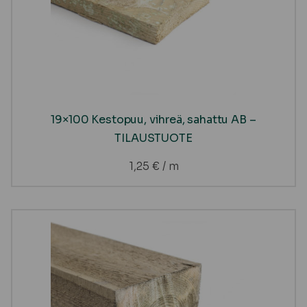
19×100 Kestopuu, vihreä, sahattu AB –
TILAUSTUOTE
1,25
€
/ m