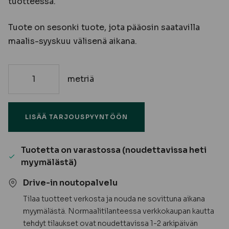
tuotteessa.
Tuote on sesonki tuote, jota pääosin saatavilla
maalis-syyskuu välisenä aikana.
metriä
48x123x6000
Kestopuulankku,
vihreä,
LISÄÄ TARJOUSPYYNTÖÖN
mitallistettu
A
määrä
Tuotetta on varastossa (noudettavissa heti
myymälästä)
Drive-in noutopalvelu
Tilaa tuotteet verkosta ja nouda ne sovittuna aikana
myymälästä. Normaalitilanteessa verkkokaupan kautta
tehdyt tilaukset ovat noudettavissa 1-2 arkipäivän