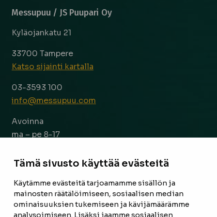
Messupuu / JS Puupari Oy
Kyläojankatu 21
33700 Tampere
Katso sijainti kartalla
03-3593 100
info@messupuu.com
Avoinna
ma – pe 8-17
la 9-14
Tämä sivusto käyttää evästeitä
Facebook
Instagram
Käytämme evästeitä tarjoamamme sisällön ja
mainosten räätälöimiseen, sosiaalisen median
ominaisuuksien tukemiseen ja kävijämäärämme
ETUSIVU
analysoimiseen. Lisäksi jaamme sosiaalisen