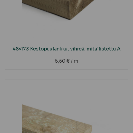
48×173 Kestopuulankku, vihreä, mitallistettu A
5,50
€
/ m