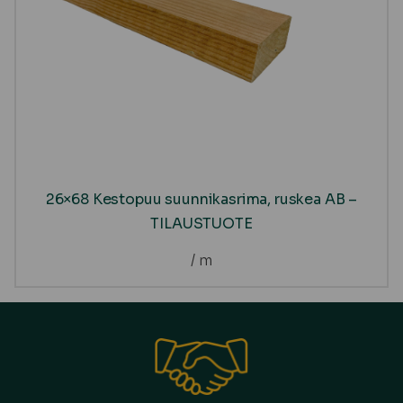
26×68 Kestopuu suunnikasrima, ruskea AB –
TILAUSTUOTE
/ m