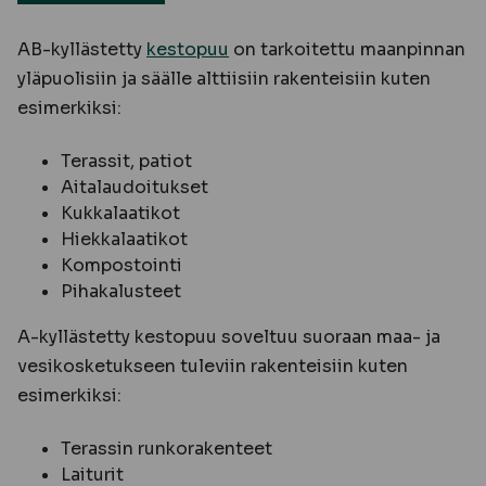
AB-kyllästetty
kestopuu
on tarkoitettu maanpinnan
yläpuolisiin ja säälle alttiisiin rakenteisiin kuten
esimerkiksi:
Terassit, patiot
Aitalaudoitukset
Kukkalaatikot
Hiekkalaatikot
Kompostointi
Pihakalusteet
A-kyllästetty kestopuu soveltuu suoraan maa- ja
vesikosketukseen tuleviin rakenteisiin kuten
esimerkiksi:
Terassin runkorakenteet
Laiturit