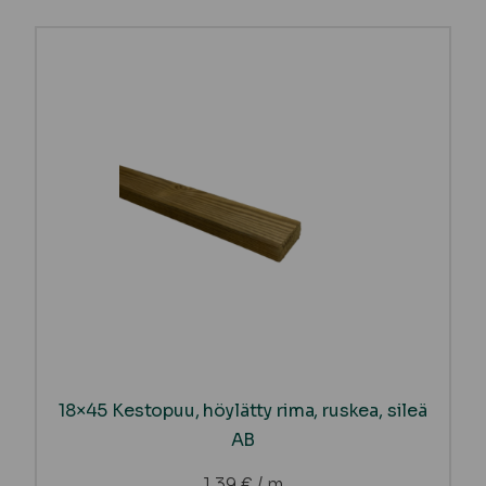
18×45 Kestopuu, höylätty rima, ruskea, sileä
AB
1,39
€
/ m