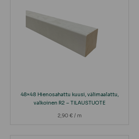
48×48 Hienosahattu kuusi, välimaalattu,
valkoinen R2 – TILAUSTUOTE
2,90
€
/ m