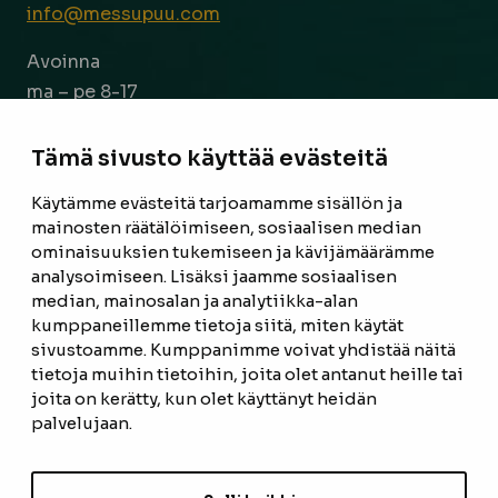
info@messupuu.com
Avoinna
ma – pe 8-17
la 9-14
Tämä sivusto käyttää evästeitä
Facebook
Instagram
Käytämme evästeitä tarjoamamme sisällön ja
mainosten räätälöimiseen, sosiaalisen median
ominaisuuksien tukemiseen ja kävijämäärämme
ETUSIVU
analysoimiseen. Lisäksi jaamme sosiaalisen
median, mainosalan ja analytiikka-alan
TUOTTEET
kumppaneillemme tietoja siitä, miten käytät
REFERENSSIT
sivustoamme. Kumppanimme voivat yhdistää näitä
tietoja muihin tietoihin, joita olet antanut heille tai
OTA YHTEYTTÄ
joita on kerätty, kun olet käyttänyt heidän
palvelujaan.
TIETOSUOJASELOSTE
TILAUS- JA TOIMITUSEHDOT