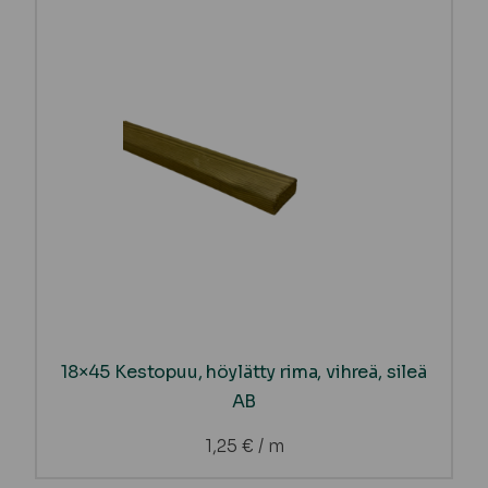
18×45 Kestopuu, höylätty rima, vihreä, sileä
AB
1,25
€
/ m