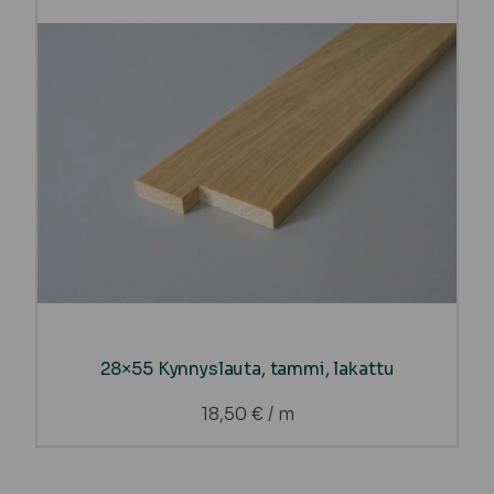
28×55 Kynnyslauta, tammi, lakattu
18,50
€
/ m