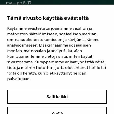
ma – pe 8-17
la 9-14
Tämä sivusto käyttää evästeitä
Facebook
Instagram
Käytämme evästeitä tarjoamamme sisällön ja
mainosten räätälöimiseen, sosiaalisen median
ominaisuuksien tukemiseen ja kävijämäärämme
ETUSIVU
analysoimiseen. Lisäksi jaamme sosiaalisen
median, mainosalan ja analytiikka-alan
TUOTTEET
kumppaneillemme tietoja siitä, miten käytät
REFERENSSIT
sivustoamme. Kumppanimme voivat yhdistää näitä
tietoja muihin tietoihin, joita olet antanut heille tai
OTA YHTEYTTÄ
joita on kerätty, kun olet käyttänyt heidän
palvelujaan.
TIETOSUOJASELOSTE
TILAUS- JA TOIMITUSEHDOT
Salli kaikki
EVÄSTEASETUKSET
Kiellä