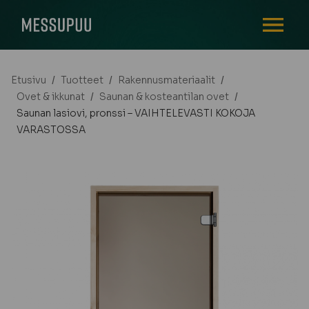
AVAA VALI
Etusivu
/
Tuotteet
/
Rakennusmateriaalit
/
Ovet & ikkunat
/
Saunan & kosteantilan ovet
/
Saunan lasiovi, pronssi – VAIHTELEVASTI KOKOJA
VARASTOSSA