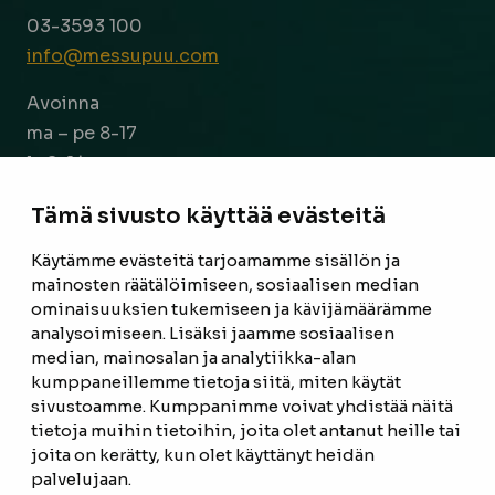
03-3593 100
info@messupuu.com
Avoinna
ma – pe 8-17
la 9-14
Tämä sivusto käyttää evästeitä
Facebook
Instagram
Käytämme evästeitä tarjoamamme sisällön ja
mainosten räätälöimiseen, sosiaalisen median
ETUSIVU
ominaisuuksien tukemiseen ja kävijämäärämme
analysoimiseen. Lisäksi jaamme sosiaalisen
TUOTTEET
median, mainosalan ja analytiikka-alan
kumppaneillemme tietoja siitä, miten käytät
REFERENSSIT
sivustoamme. Kumppanimme voivat yhdistää näitä
tietoja muihin tietoihin, joita olet antanut heille tai
OTA YHTEYTTÄ
joita on kerätty, kun olet käyttänyt heidän
TIETOSUOJASELOSTE
palvelujaan.