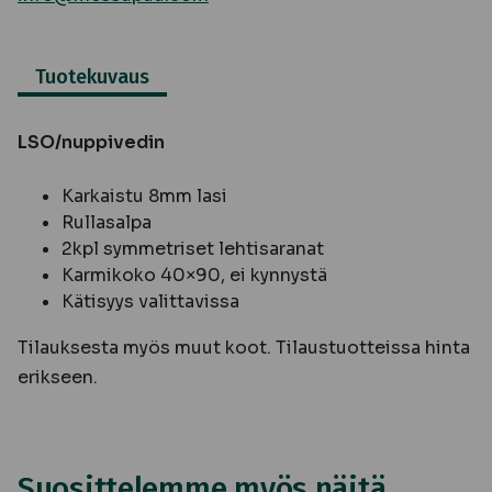
Tuotekuvaus
LSO/nuppivedin
Karkaistu 8mm lasi
Rullasalpa
2kpl symmetriset lehtisaranat
Karmikoko 40×90, ei kynnystä
Kätisyys valittavissa
Tilauksesta myös muut koot. Tilaustuotteissa hinta
erikseen.
Suosittelemme myös näitä