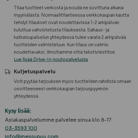
Tilaa tuotteet verkosta ja nouda ne sovittuna aikana
myymälästä. Normaalitilanteessa verkkokaupan kautta
tehdyt tilaukset ovat noudettavissa 1-2 arkipäivän
kuluttua vahvistetusta tilauksesta. Sahaus- ja
katkaisupalvelun yhteydessä tulee varata 2 arkipäivää
tuotteiden valmisteluun. Kun tilaus on valmis
noudettavaksi, ilmoitamme siitä tekstiviestitse.
Lue lisää Drive-In noutopalvelusta
Kuljetuspalvelu
Voit pyytää tarjouksen myös tuotteiden rahdista omaan
osoitteeseesi verkkokaupan tarjouspyynnön
yhteydessä.
Kysy lisää:
Asiakaspalvelumme palvelee sinua klo 8-17
03-3593 100
info@messupuu.com