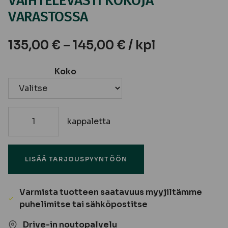
VAIHTELEVASTI KOKOJA
VARASTOSSA
135,00
€
–
145,00
€
/ kpl
Koko
kappaletta
Saunan
lasiovi,
pronssi
LISÄÄ TARJOUSPYYNTÖÖN
-
VAIHTELEVASTI
KOKOJA
Varmista tuotteen saatavuus myyjiltämme
VARASTOSSA
puhelimitse tai sähköpostitse
määrä
Drive-in noutopalvelu