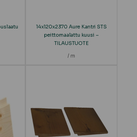
ouslaatu
14x120x2370 Aure Kantri STS
peittomaalattu kuusi –
TILAUSTUOTE
/ m