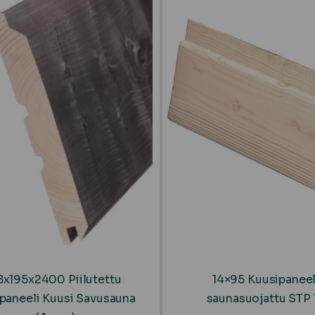
8x195x2400 Piilutettu
14×95 Kuusipaneel
ipaneeli Kuusi Savusauna
saunasuojattu STP