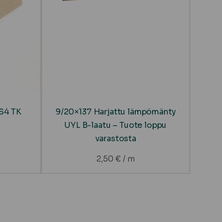
TS4 TK
9/20×137 Harjattu lämpömänty
UYL B-laatu – Tuote loppu
varastosta
2,50
€
/ m