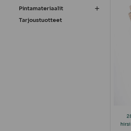
Pintamateriaalit
Tarjoustuotteet
2
hirs