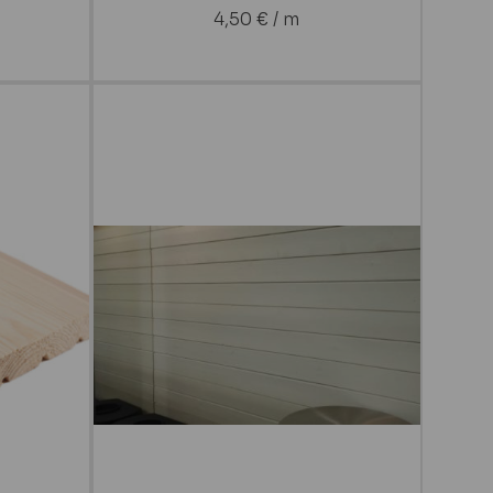
4,50
€
/ m