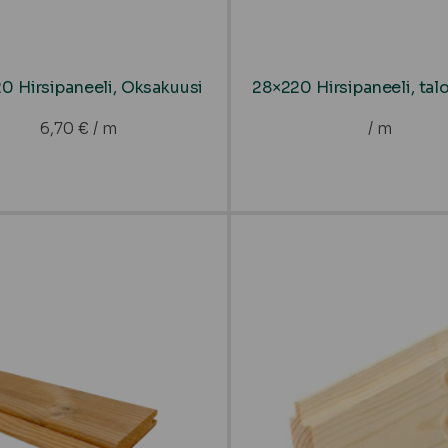
0 Hirsipaneeli, Oksakuusi
28×220 Hirsipaneeli, tal
6,70
€
/ m
/ m