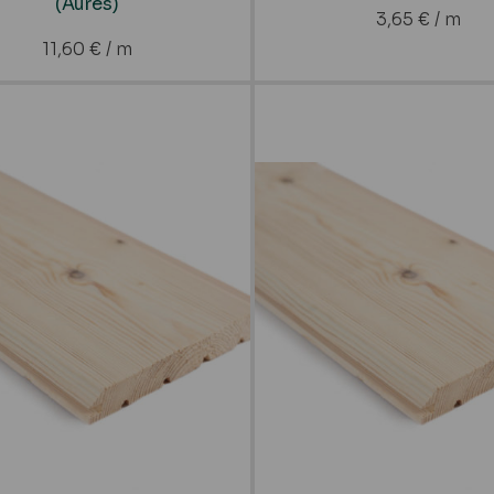
(Aures)
3,65
€
/ m
11,60
€
/ m