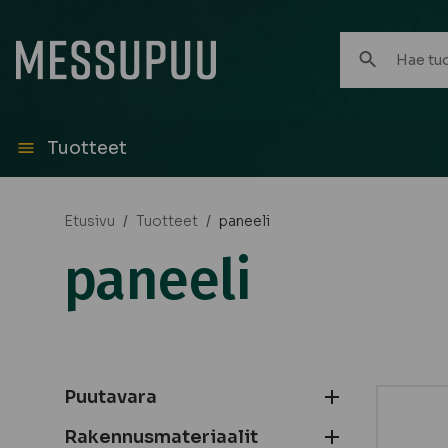
Hae
tuotteita:
Tuotteet
Etusivu
/
Tuotteet
/
paneeli
paneeli
Puutavara
Rakennusmateriaalit