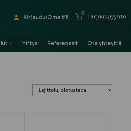
0
Tarjouspyyntö
Kirjaudu/Oma tili
lut
Yritys
Referenssit
Ota yhteyttä
Avaa
alavalikko