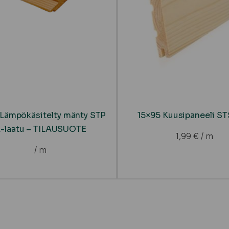
 Lämpökäsitelty mänty STP
15×95 Kuusipaneeli S
-laatu – TILAUSUOTE
1,99
€
/ m
/ m