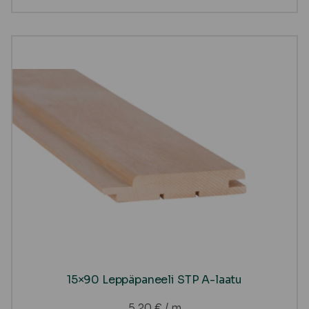
15×90 Leppäpaneeli STP A-laatu
5,20
€
/ m