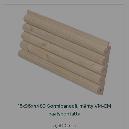
15x95x4480 Sormipaneeli, mänty VM-EM
päätypontattu
3,30
€
/ m