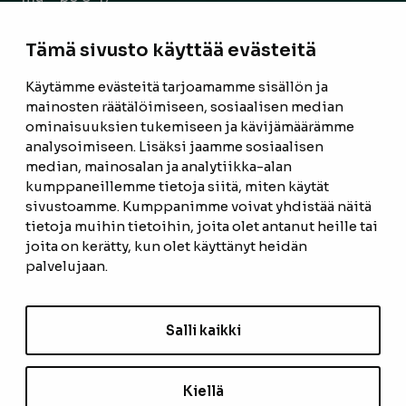
la 9-14
Tämä sivusto käyttää evästeitä
Facebook
Instagram
Käytämme evästeitä tarjoamamme sisällön ja
mainosten räätälöimiseen, sosiaalisen median
ominaisuuksien tukemiseen ja kävijämäärämme
ETUSIVU
analysoimiseen. Lisäksi jaamme sosiaalisen
median, mainosalan ja analytiikka-alan
TUOTTEET
kumppaneillemme tietoja siitä, miten käytät
REFERENSSIT
sivustoamme. Kumppanimme voivat yhdistää näitä
tietoja muihin tietoihin, joita olet antanut heille tai
OTA YHTEYTTÄ
joita on kerätty, kun olet käyttänyt heidän
palvelujaan.
TIETOSUOJASELOSTE
TILAUS- JA TOIMITUSEHDOT
Salli kaikki
EVÄSTEASETUKSET
Kiellä