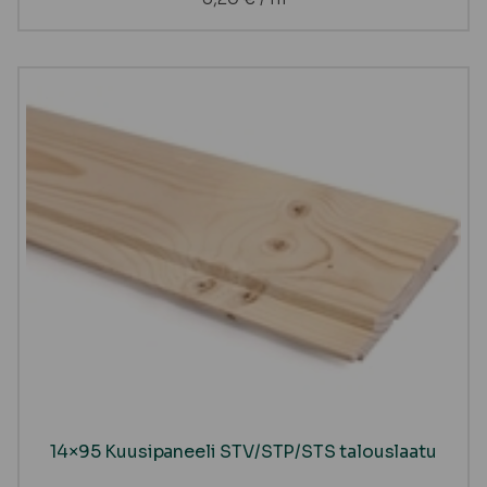
14×95 Kuusipaneeli STV/STP/STS talouslaatu