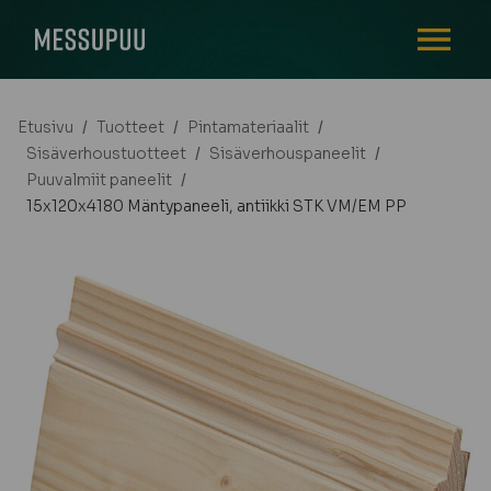
AVAA VALI
Etusivu
/
Tuotteet
/
Pintamateriaalit
/
Sisäverhoustuotteet
/
Sisäverhouspaneelit
/
Puuvalmiit paneelit
/
15x120x4180 Mäntypaneeli, antiikki STK VM/EM PP