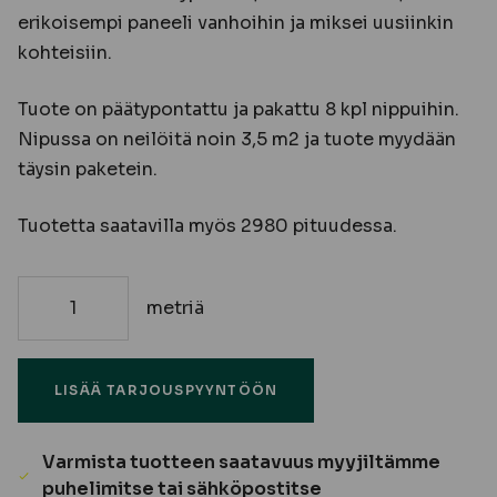
erikoisempi paneeli vanhoihin ja miksei uusiinkin
kohteisiin.
Tuote on päätypontattu ja pakattu 8 kpl nippuihin.
Nipussa on neilöitä noin 3,5 m2 ja tuote myydään
täysin paketein.
Tuotetta saatavilla myös 2980 pituudessa.
metriä
15x120x4180
Mäntypaneeli,
antiikki
LISÄÄ TARJOUSPYYNTÖÖN
STK
VM/EM
PP
Varmista tuotteen saatavuus myyjiltämme
määrä
puhelimitse tai sähköpostitse