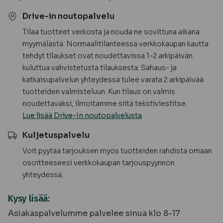
Drive-in noutopalvelu
Tilaa tuotteet verkosta ja nouda ne sovittuna aikana
myymälästä. Normaalitilanteessa verkkokaupan kautta
tehdyt tilaukset ovat noudettavissa 1-2 arkipäivän
kuluttua vahvistetusta tilauksesta. Sahaus- ja
katkaisupalvelun yhteydessä tulee varata 2 arkipäivää
tuotteiden valmisteluun. Kun tilaus on valmis
noudettavaksi, ilmoitamme siitä tekstiviestitse.
Lue lisää Drive-In noutopalvelusta
Kuljetuspalvelu
Voit pyytää tarjouksen myös tuotteiden rahdista omaan
osoitteeseesi verkkokaupan tarjouspyynnön
yhteydessä.
Kysy lisää:
Asiakaspalvelumme palvelee sinua klo 8-17