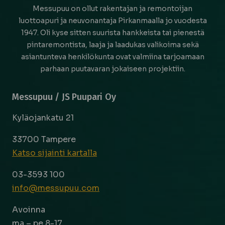
Messupuu on ollut rakentajan ja remontoijan
luottoapuri ja neuvonantaja Pirkanmaalla jo vuodesta
1947. Oli kyse sitten suurista hankkeista tai pienestä
pintaremontista, laaja ja laadukas valikoima sekä
asiantunteva henkilökunta ovat valmiina tarjoamaan
parhaan puutavaran jokaiseen projektiin.
Messupuu / JS Puupari Oy
Kyläojankatu 21
33700 Tampere
Katso sijainti kartalla
03-3593 100
info@messupuu.com
Avoinna
ma – pe 8-17