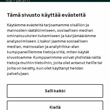
ma – pe 8-17
la 9-14
Tämä sivusto käyttää evästeitä
Facebook
Instagram
Käytämme evästeitä tarjoamamme sisällön ja
mainosten räätälöimiseen, sosiaalisen median
ominaisuuksien tukemiseen ja kävijämäärämme
ETUSIVU
analysoimiseen. Lisäksi jaamme sosiaalisen
median, mainosalan ja analytiikka-alan
TUOTTEET
kumppaneillemme tietoja siitä, miten käytät
REFERENSSIT
sivustoamme. Kumppanimme voivat yhdistää näitä
tietoja muihin tietoihin, joita olet antanut heille tai
OTA YHTEYTTÄ
joita on kerätty, kun olet käyttänyt heidän
palvelujaan.
TIETOSUOJASELOSTE
TILAUS- JA TOIMITUSEHDOT
Salli kaikki
EVÄSTEASETUKSET
Kiellä