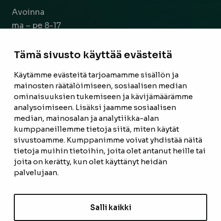
Avoinna
ma – pe 8-17
la 9-14
Tämä sivusto käyttää evästeitä
Facebook
Instagram
Käytämme evästeitä tarjoamamme sisällön ja
mainosten räätälöimiseen, sosiaalisen median
ominaisuuksien tukemiseen ja kävijämäärämme
ETUSIVU
analysoimiseen. Lisäksi jaamme sosiaalisen
median, mainosalan ja analytiikka-alan
TUOTTEET
kumppaneillemme tietoja siitä, miten käytät
REFERENSSIT
sivustoamme. Kumppanimme voivat yhdistää näitä
tietoja muihin tietoihin, joita olet antanut heille tai
OTA YHTEYTTÄ
joita on kerätty, kun olet käyttänyt heidän
palvelujaan.
TIETOSUOJASELOSTE
TILAUS- JA TOIMITUSEHDOT
Salli kaikki
EVÄSTEASETUKSET