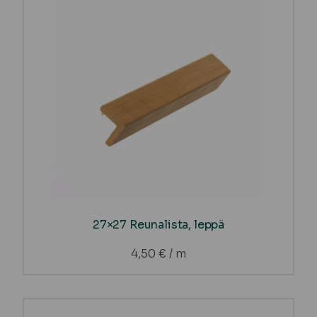
27×27 Reunalista, leppä
4,50
€
/ m