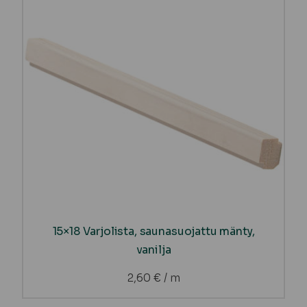
15×18 Varjolista, saunasuojattu mänty,
vanilja
2,60
€
/ m