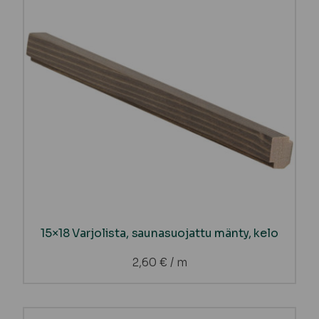
15×18 Varjolista, saunasuojattu mänty, kelo
2,60
€
/ m