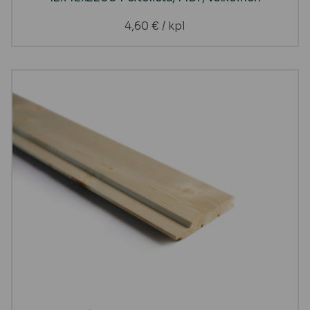
4,60
€
/ kpl