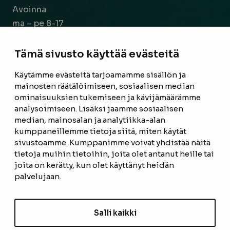
Avoinna
ma – pe 8-17
la 9-14
Tämä sivusto käyttää evästeitä
Facebook
Instagram
Käytämme evästeitä tarjoamamme sisällön ja
mainosten räätälöimiseen, sosiaalisen median
ominaisuuksien tukemiseen ja kävijämäärämme
ETUSIVU
analysoimiseen. Lisäksi jaamme sosiaalisen
median, mainosalan ja analytiikka-alan
TUOTTEET
kumppaneillemme tietoja siitä, miten käytät
REFERENSSIT
sivustoamme. Kumppanimme voivat yhdistää näitä
tietoja muihin tietoihin, joita olet antanut heille tai
OTA YHTEYTTÄ
joita on kerätty, kun olet käyttänyt heidän
palvelujaan.
TIETOSUOJASELOSTE
TILAUS- JA TOIMITUSEHDOT
Salli kaikki
EVÄSTEASETUKSET