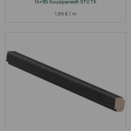
14×95 Kuusipaneeli STV TK
1,89
€
/ m