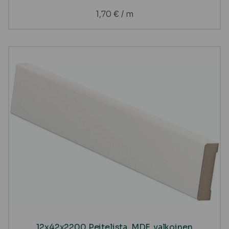
1,70
€
/ m
12x42x2200 Peitelista, MDF, valkoinen