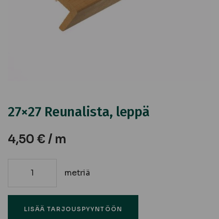
27×27 Reunalista, leppä
4,50
€
/ m
metriä
27x27
Reunalista,
leppä
LISÄÄ TARJOUSPYYNTÖÖN
määrä