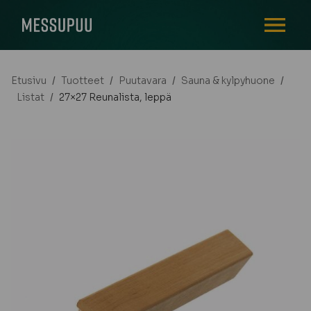
AVAA VALI
Etusivu
/
Tuotteet
/
Puutavara
/
Sauna & kylpyhuone
/
Listat
/
27×27 Reunalista, leppä