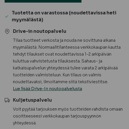
Tuotetta on varastossa (noudettavissa heti
myymälästä)
Drive-in noutopalvelu
Tilaa tuotteet verkosta ja nouda ne sovittuna aikana
myymälästä. Normaalitilanteessa verkkokaupan kautta
tehdyt tilaukset ovat noudettavissa 1-2 arkipäivän
kuluttua vahvistetusta tilauksesta. Sahaus- ja
katkaisupalvelun yhteydessä tulee varata 2 arkipäivää
tuotteiden valmisteluun. Kun tilaus on valmis
noudettavaksi, ilmoitamme siitä tekstiviestitse.
Lue lisää Drive-In noutopalvelusta
Kuljetuspalvelu
Voit pyytää tarjouksen myös tuotteiden rahdista omaan
osoitteeseesi verkkokaupan tarjouspyynnön
yhteydessä.