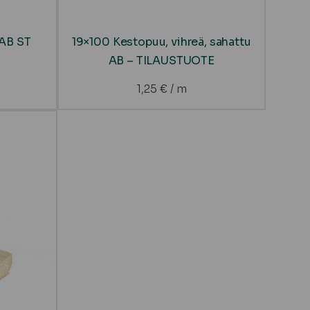
 AB ST
19×100 Kestopuu, vihreä, sahattu
AB – TILAUSTUOTE
1,25
€
/ m