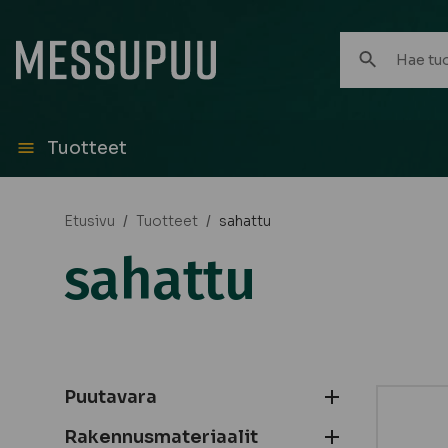
Hae
tuotteita:
Tuotteet
Etusivu
/
Tuotteet
/
sahattu
sahattu
Puutavara
Rakennusmateriaalit