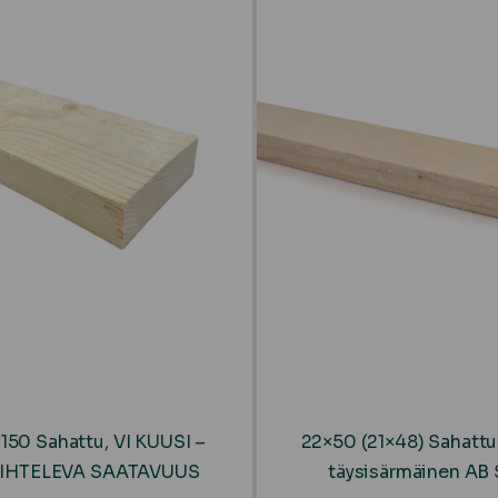
150 Sahattu, VI KUUSI –
22×50 (21×48) Sahattu
IHTELEVA SAATAVUUS
täysisärmäinen AB 