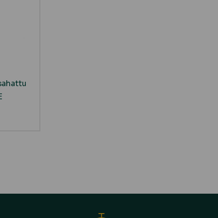
sahattu
E