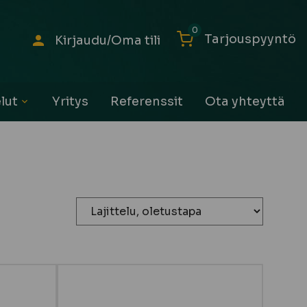
0
Tarjouspyyntö
Kirjaudu/Oma tili
lut
Yritys
Referenssit
Ota yhteyttä
Avaa
alavalikko