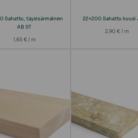
0 Sahattu, täysisärmäinen
22×200 Sahattu kuusi
AB ST
2,90
€
/ m
1,65
€
/ m