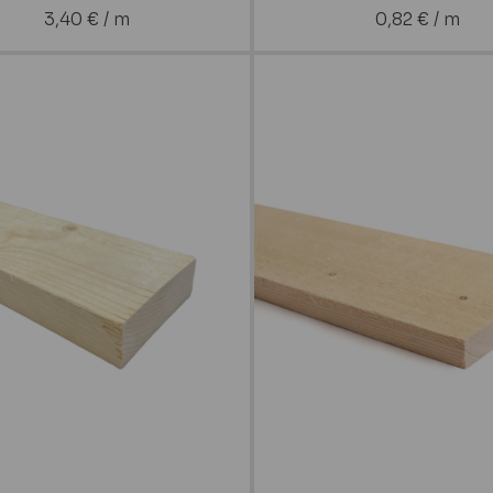
3,40
€
/ m
0,82
€
/ m