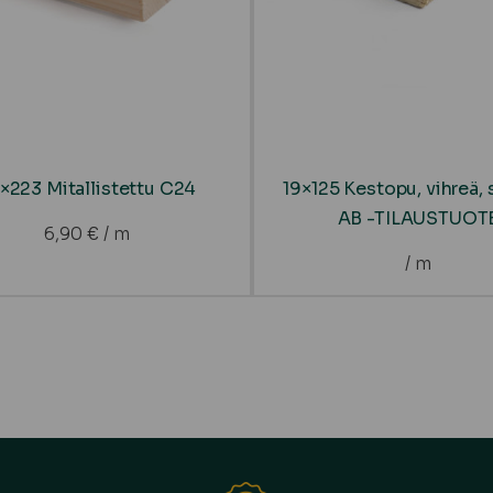
×223 Mitallistettu C24
19×125 Kestopu, vihreä, 
AB -TILAUSTUOT
6,90
€
/ m
/ m