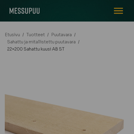
AVAA VALI
Etusivu
/
Tuotteet
/
Puutavara
/
Sahattu ja mitallistettu puutavara
/
22×200 Sahattu kuusi AB ST