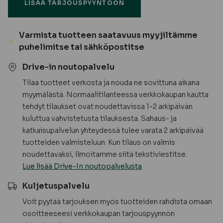
LISÄÄ TARJOUSPYYNTÖÖN
AB
ST
määrä
Varmista tuotteen saatavuus myyjiltämme
puhelimitse tai sähköpostitse
Drive-in noutopalvelu
Tilaa tuotteet verkosta ja nouda ne sovittuna aikana
myymälästä. Normaalitilanteessa verkkokaupan kautta
tehdyt tilaukset ovat noudettavissa 1-2 arkipäivän
kuluttua vahvistetusta tilauksesta. Sahaus- ja
katkaisupalvelun yhteydessä tulee varata 2 arkipäivää
tuotteiden valmisteluun. Kun tilaus on valmis
noudettavaksi, ilmoitamme siitä tekstiviestitse.
Lue lisää Drive-In noutopalvelusta
Kuljetuspalvelu
Voit pyytää tarjouksen myös tuotteiden rahdista omaan
osoitteeseesi verkkokaupan tarjouspyynnön