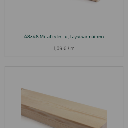
48×48 Mitallistettu, täysisärmäinen
1,39
€
/ m