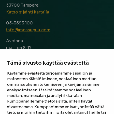
33700 Tampere
Katso sijainti kartalla
03-3593 100
info@messupuu.com
Avoinna
ma – pe 8-17
la 9-14
Tämä sivusto käyttää evästeitä
Facebook
Instagram
Käytämme evästeitä tarjoamamme sisällön ja
mainosten räätälöimiseen, sosiaalisen median
ominaisuuksien tukemiseen ja kävijämäärämme
ETUSIVU
analysoimiseen. Lisäksi jaamme sosiaalisen
median, mainosalan ja analytiikka-alan
TUOTTEET
kumppaneillemme tietoja siitä, miten käytät
REFERENSSIT
sivustoamme. Kumppanimme voivat yhdistää näitä
tietoja muihin tietoihin, joita olet antanut heille tai