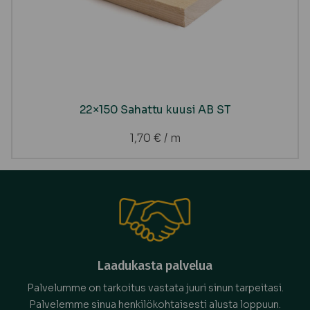
22×150 Sahattu kuusi AB ST
1,70
€
/ m
Laadukasta palvelua
Palvelumme on tarkoitus vastata juuri sinun tarpeitasi.
Palvelemme sinua henkilökohtaisesti alusta loppuun.