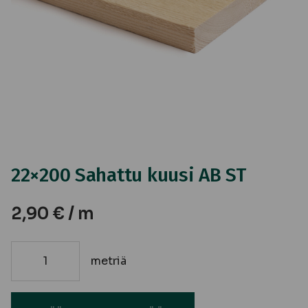
22×200 Sahattu kuusi AB ST
2,90
€
/ m
metriä
22x200
Sahattu
kuusi