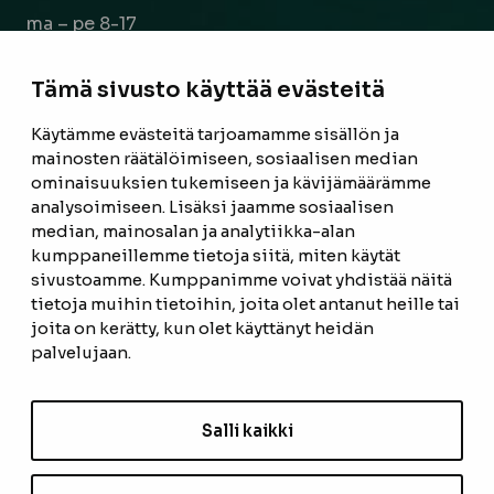
ma – pe 8-17
la 9-14
Tämä sivusto käyttää evästeitä
Facebook
Instagram
Käytämme evästeitä tarjoamamme sisällön ja
mainosten räätälöimiseen, sosiaalisen median
ominaisuuksien tukemiseen ja kävijämäärämme
ETUSIVU
analysoimiseen. Lisäksi jaamme sosiaalisen
median, mainosalan ja analytiikka-alan
TUOTTEET
kumppaneillemme tietoja siitä, miten käytät
REFERENSSIT
sivustoamme. Kumppanimme voivat yhdistää näitä
tietoja muihin tietoihin, joita olet antanut heille tai
OTA YHTEYTTÄ
joita on kerätty, kun olet käyttänyt heidän
palvelujaan.
TIETOSUOJASELOSTE
TILAUS- JA TOIMITUSEHDOT
Salli kaikki
EVÄSTEASETUKSET