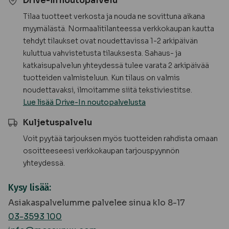
Drive-in noutopalvelu
Tilaa tuotteet verkosta ja nouda ne sovittuna aikana
myymälästä. Normaalitilanteessa verkkokaupan kautta
tehdyt tilaukset ovat noudettavissa 1-2 arkipäivän
kuluttua vahvistetusta tilauksesta. Sahaus- ja
katkaisupalvelun yhteydessä tulee varata 2 arkipäivää
tuotteiden valmisteluun. Kun tilaus on valmis
noudettavaksi, ilmoitamme siitä tekstiviestitse.
Lue lisää Drive-In noutopalvelusta
Kuljetuspalvelu
Voit pyytää tarjouksen myös tuotteiden rahdista omaan
osoitteeseesi verkkokaupan tarjouspyynnön
yhteydessä.
Kysy lisää:
Asiakaspalvelumme palvelee sinua klo 8-17
03-3593 100