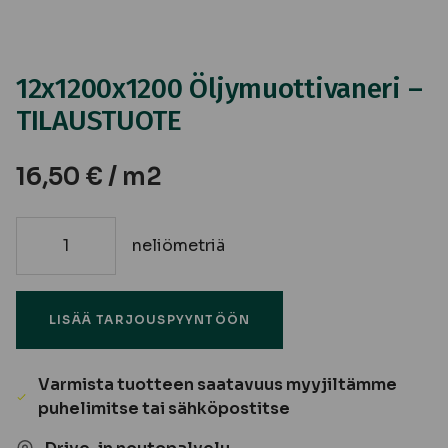
12x1200x1200 Öljymuottivaneri –
TILAUSTUOTE
16,50
€
/ m2
neliömetriä
12x1200x1200
Öljymuottivaneri
-
LISÄÄ TARJOUSPYYNTÖÖN
TILAUSTUOTE
määrä
Varmista tuotteen saatavuus myyjiltämme
puhelimitse tai sähköpostitse