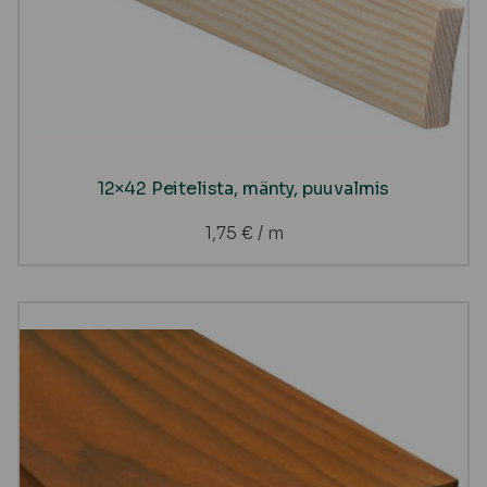
12×42 Peitelista, mänty, puuvalmis
1,75
€
/ m