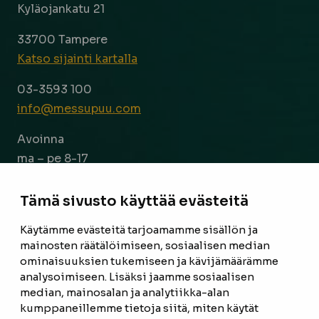
Kyläojankatu 21
33700 Tampere
Katso sijainti kartalla
03-3593 100
info@messupuu.com
Avoinna
ma – pe 8-17
la 9-14
Tämä sivusto käyttää evästeitä
Facebook
Instagram
Käytämme evästeitä tarjoamamme sisällön ja
mainosten räätälöimiseen, sosiaalisen median
ominaisuuksien tukemiseen ja kävijämäärämme
ETUSIVU
analysoimiseen. Lisäksi jaamme sosiaalisen
median, mainosalan ja analytiikka-alan
TUOTTEET
kumppaneillemme tietoja siitä, miten käytät