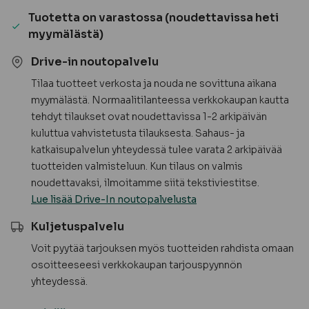
Tuotetta on varastossa (noudettavissa heti
myymälästä)
Drive-in noutopalvelu
Tilaa tuotteet verkosta ja nouda ne sovittuna aikana
myymälästä. Normaalitilanteessa verkkokaupan kautta
tehdyt tilaukset ovat noudettavissa 1-2 arkipäivän
kuluttua vahvistetusta tilauksesta. Sahaus- ja
katkaisupalvelun yhteydessä tulee varata 2 arkipäivää
tuotteiden valmisteluun. Kun tilaus on valmis
noudettavaksi, ilmoitamme siitä tekstiviestitse.
Lue lisää Drive-In noutopalvelusta
Kuljetuspalvelu
Voit pyytää tarjouksen myös tuotteiden rahdista omaan
osoitteeseesi verkkokaupan tarjouspyynnön
yhteydessä.