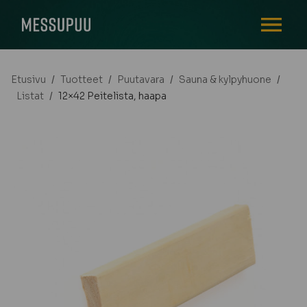
AVAA VALI
Etusivu
/
Tuotteet
/
Puutavara
/
Sauna & kylpyhuone
/
Listat
/
12×42 Peitelista, haapa