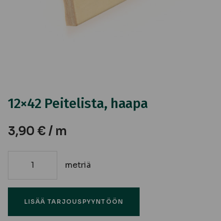
12×42 Peitelista, haapa
3,90
€
/ m
metriä
12x42
Peitelista,
haapa
LISÄÄ TARJOUSPYYNTÖÖN
määrä