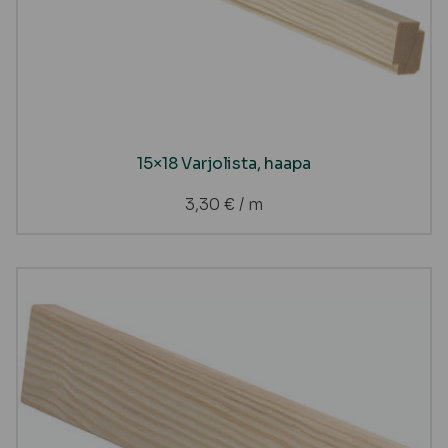
15×18 Varjolista, haapa
3,30
€
/ m