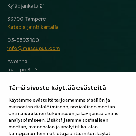
Kyläojankatu 21
33700 Tampere
Katso sijainti kartalla
03-3593 100
info@messupuu.com
Avoinna
ma – pe 8-17
la 9-14
Tämä sivusto käyttää evästeitä
Facebook
Instagram
Käytämme evästeitä tarjoamamme sisällön ja
mainosten räätälöimiseen, sosiaalisen median
ominaisuuksien tukemiseen ja kävijämäärämme
ETUSIVU
analysoimiseen. Lisäksi jaamme sosiaalisen
median, mainosalan ja analytiikka-alan
TUOTTEET
kumppaneillemme tietoja siitä, miten käytät