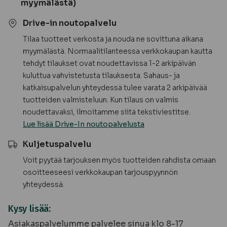
myymälästä)
Drive-in noutopalvelu
Tilaa tuotteet verkosta ja nouda ne sovittuna aikana
myymälästä. Normaalitilanteessa verkkokaupan kautta
tehdyt tilaukset ovat noudettavissa 1-2 arkipäivän
kuluttua vahvistetusta tilauksesta. Sahaus- ja
katkaisupalvelun yhteydessä tulee varata 2 arkipäivää
tuotteiden valmisteluun. Kun tilaus on valmis
noudettavaksi, ilmoitamme siitä tekstiviestitse.
Lue lisää Drive-In noutopalvelusta
Kuljetuspalvelu
Voit pyytää tarjouksen myös tuotteiden rahdista omaan
osoitteeseesi verkkokaupan tarjouspyynnön
yhteydessä.
Kysy lisää:
Asiakaspalvelumme palvelee sinua klo 8-17