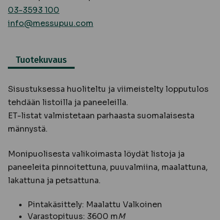
03-3593 100
info@messupuu.com
Tuotekuvaus
Sisustuksessa huoliteltu ja viimeistelty lopputulos
tehdään listoilla ja paneeleilla.
ET-listat valmistetaan parhaasta suomalaisesta
männystä.
Monipuolisesta valikoimasta löydät listoja ja
paneeleita pinnoitettuna, puuvalmiina, maalattuna,
lakattuna ja petsattuna.
Pintakäsittely: Maalattu Valkoinen
Varastopituus: 3600 m
M