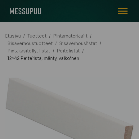
AVAA VALI
Etusivu
/
Tuotteet
/
Pintamateriaalit
/
Sisäverhoustuotteet
/
Sisäverhouslistat
/
Pintakäsitellyt listat
/
Peitelistat
/
12×42 Peitelista, mänty, valkoinen