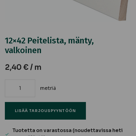
12×42 Peitelista, mänty,
valkoinen
2,40
€
/ m
metriä
12x42
Peitelista,
mänty,
LISÄÄ TARJOUSPYYNTÖÖN
valkoinen
määrä
Tuotetta on varastossa (noudettavissa heti