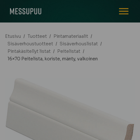
AVAA VALI
Etusivu
/
Tuotteet
/
Pintamateriaalit
/
Sisäverhoustuotteet
/
Sisäverhouslistat
/
Pintakäsitellyt listat
/
Peitelistat
/
16×70 Peitelista, koriste, mänty, valkoinen