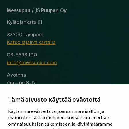
Messupuu / JS Puupari Oy
Kyläojankatu 21
33700 Tampere
Katso sijainti kartalla
03-3593 100
info@messupuu.com
Avoinna
ma – pe 8-17
la 9-14
Tämä sivusto käyttää evästeitä
Facebook
Instagram
Käytämme evästeitä tarjoamamme sisällön ja
mainosten räätälöimiseen, sosiaalisen median
ominaisuuksien tukemiseen ja kävijämäärämme
ETUSIVU