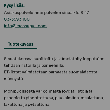
Kysy lisää:
Asiakaspalvelumme palvelee sinua klo 8-17
03-3593 100
info@messupuu.com
Tuotekuvaus
Sisustuksessa huoliteltu ja viimeistelty lopputulos
tehdään listoilla ja paneeleilla.
ET-listat valmistetaan parhaasta suomalaisesta
männystä.
Monipuolisesta valikoimasta löydät listoja ja
paneeleita pinnoitettuna, puuvalmiina, maalattuna,
lakattuna ja petsattuna.