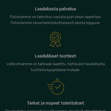
Laadukasta palvelua
Palvelumme on tarkoitus vastata juuri sinun tarpeitasi.
Palvelemme sinua henkilökohtaisesti alusta loppuun.
Laadukkaat tuotteet
Valikoimamme on tarkkaan laadittu. Kattavasti laadukkaita
tuotteita kysyntänne mukaan.
Tarkat ja nopeat toimitukset
Reagoimme nopeasti ja valitsemme aina mutkattomimman