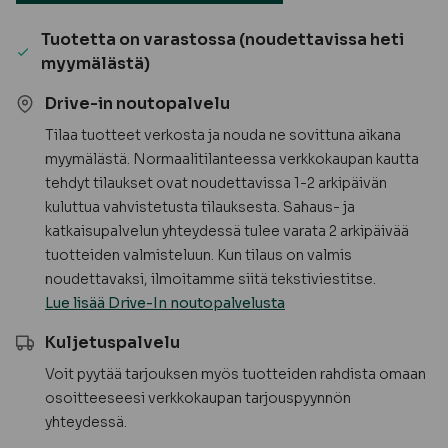
valkoinen
määrä
Tuotetta on varastossa (noudettavissa heti
myymälästä)
Drive-in noutopalvelu
Tilaa tuotteet verkosta ja nouda ne sovittuna aikana
myymälästä. Normaalitilanteessa verkkokaupan kautta
tehdyt tilaukset ovat noudettavissa 1-2 arkipäivän
kuluttua vahvistetusta tilauksesta. Sahaus- ja
katkaisupalvelun yhteydessä tulee varata 2 arkipäivää
tuotteiden valmisteluun. Kun tilaus on valmis
noudettavaksi, ilmoitamme siitä tekstiviestitse.
Lue lisää Drive-In noutopalvelusta
Kuljetuspalvelu
Voit pyytää tarjouksen myös tuotteiden rahdista omaan
osoitteeseesi verkkokaupan tarjouspyynnön
yhteydessä.