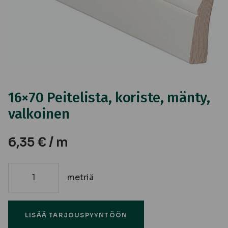
16×70 Peitelista, koriste, mänty,
valkoinen
6,35
€
/ m
metriä
16x70
Peitelista,
koriste,
LISÄÄ TARJOUSPYYNTÖÖN
mänty,