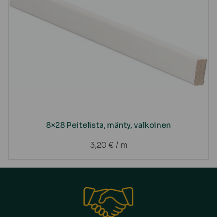
8×28 Peitelista, mänty, valkoinen
3,20
€
/ m