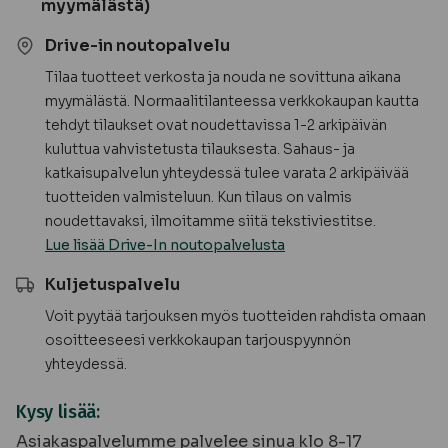
myymälästä)
Drive-in noutopalvelu
Tilaa tuotteet verkosta ja nouda ne sovittuna aikana
myymälästä. Normaalitilanteessa verkkokaupan kautta
tehdyt tilaukset ovat noudettavissa 1-2 arkipäivän
kuluttua vahvistetusta tilauksesta. Sahaus- ja
katkaisupalvelun yhteydessä tulee varata 2 arkipäivää
tuotteiden valmisteluun. Kun tilaus on valmis
noudettavaksi, ilmoitamme siitä tekstiviestitse.
Lue lisää Drive-In noutopalvelusta
Kuljetuspalvelu
Voit pyytää tarjouksen myös tuotteiden rahdista omaan
osoitteeseesi verkkokaupan tarjouspyynnön
yhteydessä.
Kysy lisää:
Asiakaspalvelumme palvelee sinua klo 8-17