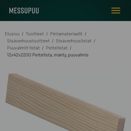
AVAA VALI
Etusivu
/
Tuotteet
/
Pintamateriaalit
/
Sisäverhoustuotteet
/
Sisäverhouslistat
/
Puuvalmiit listat
/
Peitelistat
/
12x42x2200 Peitelista, mänty, puuvalmis