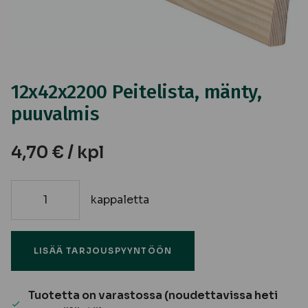
12x42x2200 Peitelista, mänty,
puuvalmis
4,70
€
/ kpl
kappaletta
12x42x2200
Peitelista,
mänty,
LISÄÄ TARJOUSPYYNTÖÖN
puuvalmis
määrä
Tuotetta on varastossa (noudettavissa heti