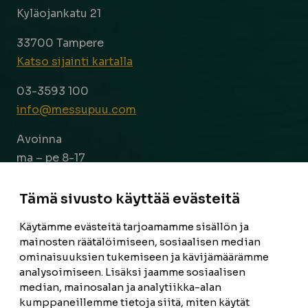
Kyläojankatu 21
33700 Tampere
Katso sijainti kartalla
03-3593 100
info@messupuu.com
Avoinna
ma – pe 8-17
la 9-14
Tämä sivusto käyttää evästeitä
Facebook
Instagram
Käytämme evästeitä tarjoamamme sisällön ja
mainosten räätälöimiseen, sosiaalisen median
ominaisuuksien tukemiseen ja kävijämäärämme
ETUSIVU
analysoimiseen. Lisäksi jaamme sosiaalisen
median, mainosalan ja analytiikka-alan
TUOTTEET
kumppaneillemme tietoja siitä, miten käytät