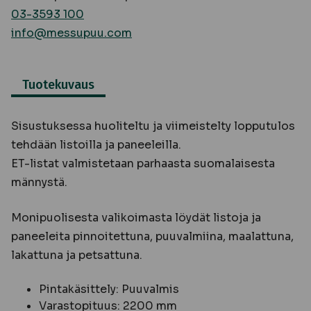
03-3593 100
info@messupuu.com
Tuotekuvaus
Sisustuksessa huoliteltu ja viimeistelty lopputulos
tehdään listoilla ja paneeleilla.
ET-listat valmistetaan parhaasta suomalaisesta
männystä.
Monipuolisesta valikoimasta löydät listoja ja
paneeleita pinnoitettuna, puuvalmiina, maalattuna,
lakattuna ja petsattuna.
Pintakäsittely: Puuvalmis
Varastopituus: 2200 mm