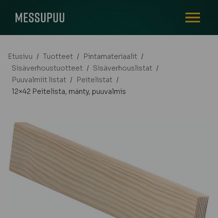
AVAA VALI
Etusivu
/
Tuotteet
/
Pintamateriaalit
/
Sisäverhoustuotteet
/
Sisäverhouslistat
/
Puuvalmiit listat
/
Peitelistat
/
12×42 Peitelista, mänty, puuvalmis