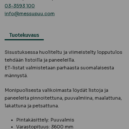
03-3593 100
info@messupuu.com
Tuotekuvaus
Sisustuksessa huoliteltu ja viimeistelty lopputulos
tehdään listoilla ja paneeleilla.
ET-listat valmistetaan parhaasta suomalaisesta
männystä.
Monipuolisesta valikoimasta löydät listoja ja
paneeleita pinnoitettuna, puuvalmiina, maalattuna,
lakattuna ja petsattuna.
Pintakäsittely: Puuvalmis
Varastopituus: 3600 mm