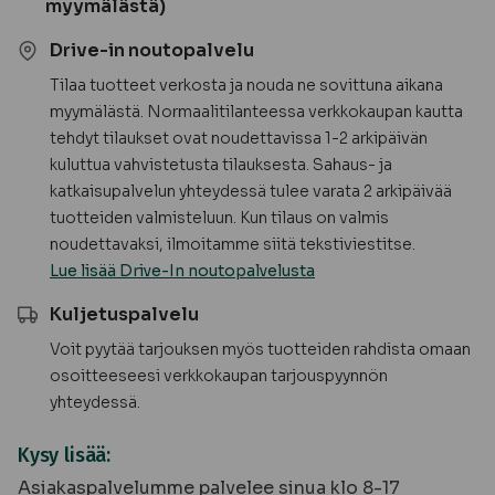
myymälästä)
Drive-in noutopalvelu
Tilaa tuotteet verkosta ja nouda ne sovittuna aikana
myymälästä. Normaalitilanteessa verkkokaupan kautta
tehdyt tilaukset ovat noudettavissa 1-2 arkipäivän
kuluttua vahvistetusta tilauksesta. Sahaus- ja
katkaisupalvelun yhteydessä tulee varata 2 arkipäivää
tuotteiden valmisteluun. Kun tilaus on valmis
noudettavaksi, ilmoitamme siitä tekstiviestitse.
Lue lisää Drive-In noutopalvelusta
Kuljetuspalvelu
Voit pyytää tarjouksen myös tuotteiden rahdista omaan
osoitteeseesi verkkokaupan tarjouspyynnön
yhteydessä.
Kysy lisää:
Asiakaspalvelumme palvelee sinua klo 8-17