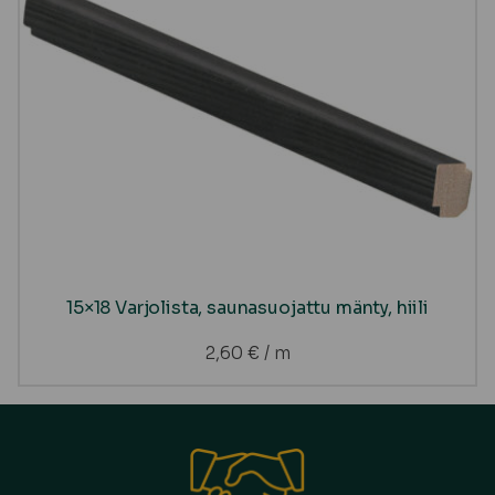
15×18 Varjolista, saunasuojattu mänty, hiili
2,60
€
/ m