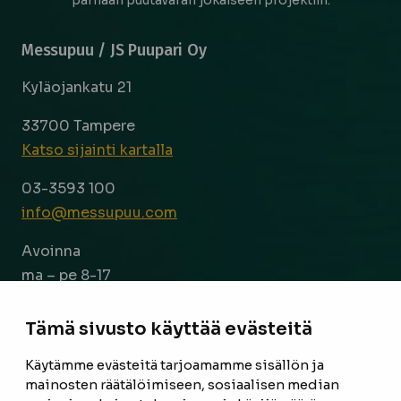
parhaan puutavaran jokaiseen projektiin.
Messupuu / JS Puupari Oy
Kyläojankatu 21
33700 Tampere
Katso sijainti kartalla
03-3593 100
info@messupuu.com
Avoinna
ma – pe 8-17
la 9-14
Tämä sivusto käyttää evästeitä
Facebook
Instagram
Käytämme evästeitä tarjoamamme sisällön ja
mainosten räätälöimiseen, sosiaalisen median