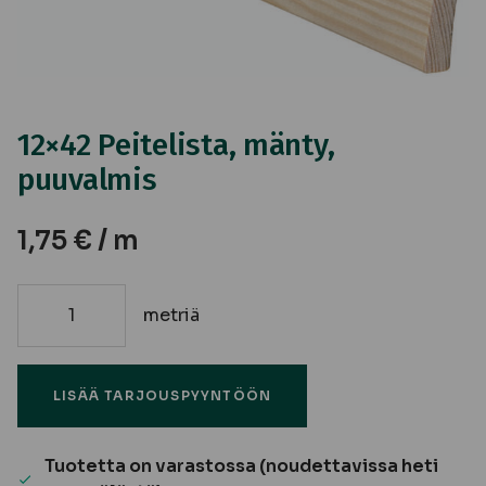
12×42 Peitelista, mänty,
puuvalmis
1,75
€
/ m
metriä
12x42
Peitelista,
mänty,
LISÄÄ TARJOUSPYYNTÖÖN
puuvalmis
määrä
Tuotetta on varastossa (noudettavissa heti