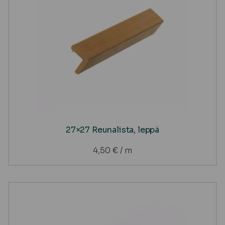
27×27 Reunalista, leppä
4,50
€
/ m