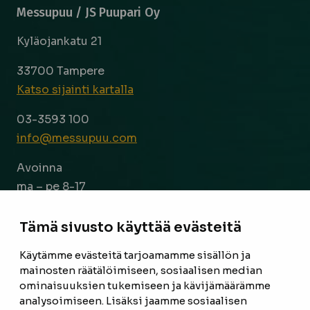
Messupuu / JS Puupari Oy
Kyläojankatu 21
33700 Tampere
Katso sijainti kartalla
03-3593 100
info@messupuu.com
Avoinna
ma – pe 8-17
la 9-14
Tämä sivusto käyttää evästeitä
Facebook
Instagram
Käytämme evästeitä tarjoamamme sisällön ja
mainosten räätälöimiseen, sosiaalisen median
ominaisuuksien tukemiseen ja kävijämäärämme
ETUSIVU
analysoimiseen. Lisäksi jaamme sosiaalisen