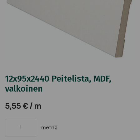
12x95x2440 Peitelista, MDF,
valkoinen
5,55
€
/ m
metriä
12x95x2440
Peitelista,