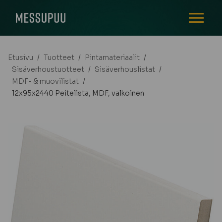
AVAA VALI
Etusivu
/
Tuotteet
/
Pintamateriaalit
/
Sisäverhoustuotteet
/
Sisäverhouslistat
/
MDF- & muovilistat
/
12x95x2440 Peitelista, MDF, valkoinen