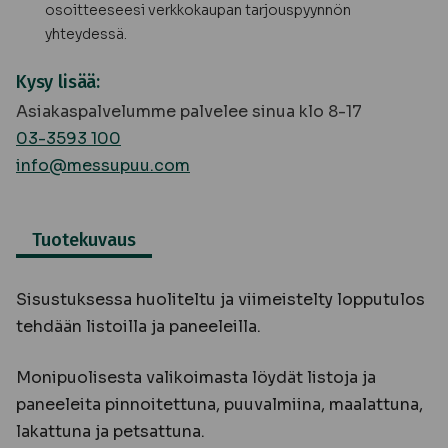
osoitteeseesi verkkokaupan tarjouspyynnön
yhteydessä.
Kysy lisää:
Asiakaspalvelumme palvelee sinua klo 8-17
03-3593 100
info@messupuu.com
Tuotekuvaus
Sisustuksessa huoliteltu ja viimeistelty lopputulos
tehdään listoilla ja paneeleilla.
Monipuolisesta valikoimasta löydät listoja ja
paneeleita pinnoitettuna, puuvalmiina, maalattuna,
lakattuna ja petsattuna.