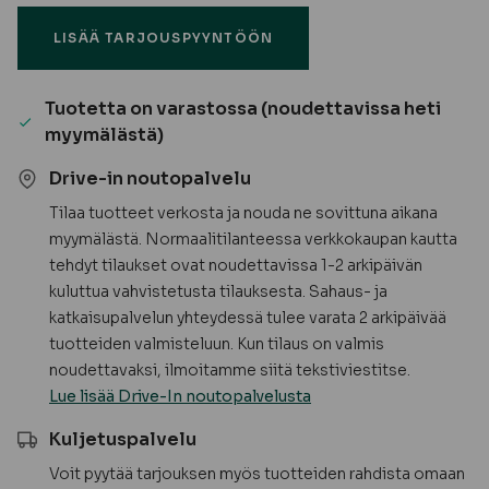
MDF,
LISÄÄ TARJOUSPYYNTÖÖN
valkoinen
määrä
Tuotetta on varastossa (noudettavissa heti
myymälästä)
Drive-in noutopalvelu
Tilaa tuotteet verkosta ja nouda ne sovittuna aikana
myymälästä. Normaalitilanteessa verkkokaupan kautta
tehdyt tilaukset ovat noudettavissa 1-2 arkipäivän
kuluttua vahvistetusta tilauksesta. Sahaus- ja
katkaisupalvelun yhteydessä tulee varata 2 arkipäivää
tuotteiden valmisteluun. Kun tilaus on valmis
noudettavaksi, ilmoitamme siitä tekstiviestitse.
Lue lisää Drive-In noutopalvelusta
Kuljetuspalvelu
Voit pyytää tarjouksen myös tuotteiden rahdista omaan