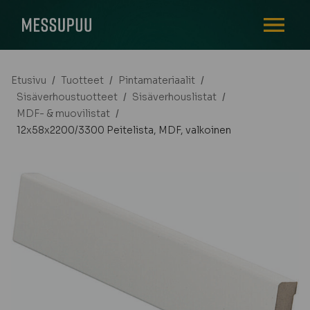
AVAA VALI
Etusivu
/
Tuotteet
/
Pintamateriaalit
/
Sisäverhoustuotteet
/
Sisäverhouslistat
/
MDF- & muovilistat
/
12x58x2200/3300 Peitelista, MDF, valkoinen