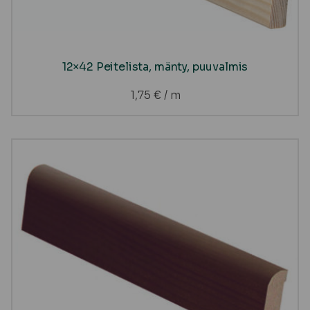
12×42 Peitelista, mänty, puuvalmis
1,75
€
/ m