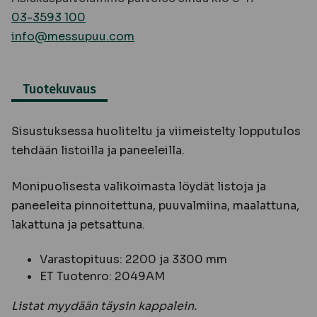
03-3593 100
info@messupuu.com
Tuotekuvaus
Sisustuksessa huoliteltu ja viimeistelty lopputulos
tehdään listoilla ja paneeleilla.
Monipuolisesta valikoimasta löydät listoja ja
paneeleita pinnoitettuna, puuvalmiina, maalattuna,
lakattuna ja petsattuna.
Varastopituus: 2200 ja 3300 mm
ET Tuotenro: 2049AM
Listat myydään täysin kappalein.