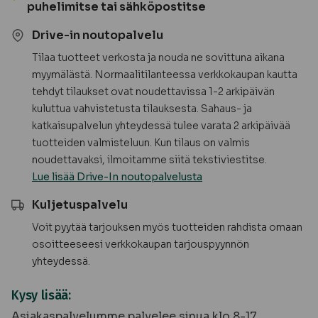
puhelimitse tai sähköpostitse
Drive-in noutopalvelu
Tilaa tuotteet verkosta ja nouda ne sovittuna aikana
myymälästä. Normaalitilanteessa verkkokaupan kautta
tehdyt tilaukset ovat noudettavissa 1-2 arkipäivän
kuluttua vahvistetusta tilauksesta. Sahaus- ja
katkaisupalvelun yhteydessä tulee varata 2 arkipäivää
tuotteiden valmisteluun. Kun tilaus on valmis
noudettavaksi, ilmoitamme siitä tekstiviestitse.
Lue lisää Drive-In noutopalvelusta
Kuljetuspalvelu
Voit pyytää tarjouksen myös tuotteiden rahdista omaan
osoitteeseesi verkkokaupan tarjouspyynnön
yhteydessä.
Kysy lisää:
Asiakaspalvelumme palvelee sinua klo 8-17