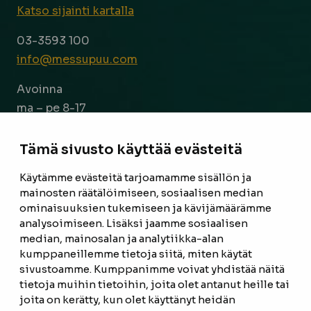
Katso sijainti kartalla
03-3593 100
info@messupuu.com
Avoinna
ma – pe 8-17
la 9-14
Tämä sivusto käyttää evästeitä
Facebook
Instagram
Käytämme evästeitä tarjoamamme sisällön ja
mainosten räätälöimiseen, sosiaalisen median
ominaisuuksien tukemiseen ja kävijämäärämme
ETUSIVU
analysoimiseen. Lisäksi jaamme sosiaalisen
median, mainosalan ja analytiikka-alan
TUOTTEET
kumppaneillemme tietoja siitä, miten käytät
REFERENSSIT
sivustoamme. Kumppanimme voivat yhdistää näitä
tietoja muihin tietoihin, joita olet antanut heille tai
OTA YHTEYTTÄ
joita on kerätty, kun olet käyttänyt heidän