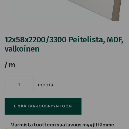
12x58x2200/3300 Peitelista, MDF,
valkoinen
/ m
metriä
12x58x2200/3300
Peitelista,
MDF,
LISÄÄ TARJOUSPYYNTÖÖN
valkoinen
määrä
Varmista tuotteen saatavuus myyjiltämme