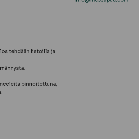
os tehdään listoilla ja
 männystä.
neeleita pinnoitettuna,
.