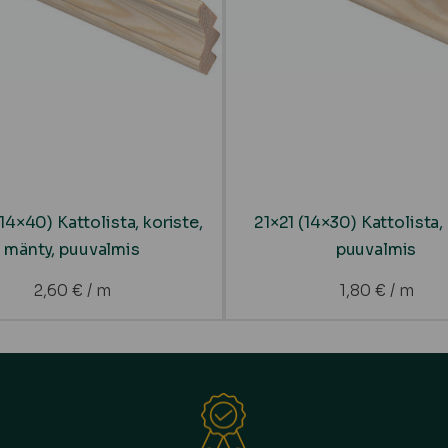
14×40) Kattolista, koriste,
21×21 (14×30) Kattolista,
mänty, puuvalmis
puuvalmis
2,60
€
/ m
1,80
€
/ m