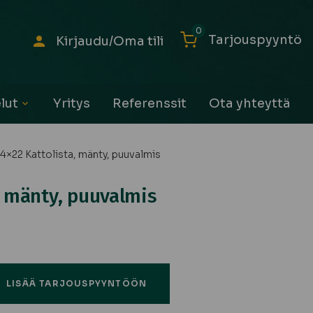
0
Tarjouspyyntö
Kirjaudu/Oma tili
lut
Yritys
Referenssit
Ota yhteyttä
Avaa
alavalikko
14×22 Kattolista, mänty, puuvalmis
, mänty, puuvalmis
LISÄÄ TARJOUSPYYNTÖÖN