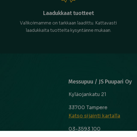
Laadukkaat tuotteet
Valikoimamme on tarkkaan laadittu. Kattavasti
laadukkaita tuotteita kysyntänne mukaan.
Messupuu / JS Puupari Oy
Kyläojankatu 21
33700 Tampere
Katso sijainti kartalla
03-3593 100