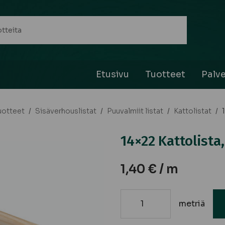
Etusivu
Tuotteet
Palve
uotteet
/
Sisäverhouslistat
/
Puuvalmiit listat
/
Kattolistat
/
14×22 Kattolista
1,40
€
/ m
metriä
14x22
Kattolista,