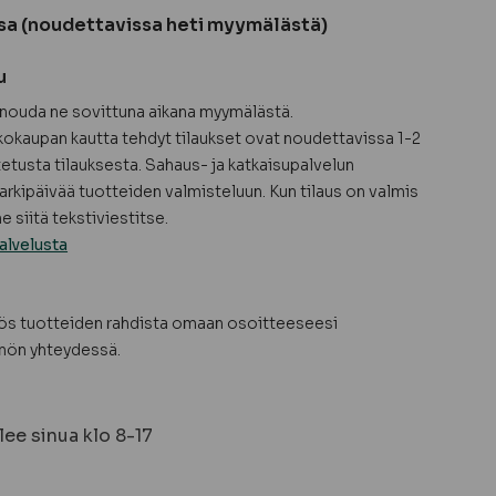
sa (noudettavissa heti myymälästä)
u
a nouda ne sovittuna aikana myymälästä.
okaupan kautta tehdyt tilaukset ovat noudettavissa 1-2
tetusta tilauksesta. Sahaus- ja katkaisupalvelun
arkipäivää tuotteiden valmisteluun. Kun tilaus on valmis
 siitä tekstiviestitse.
alvelusta
yös tuotteiden rahdista omaan osoitteeseesi
nön yhteydessä.
ee sinua klo 8-17