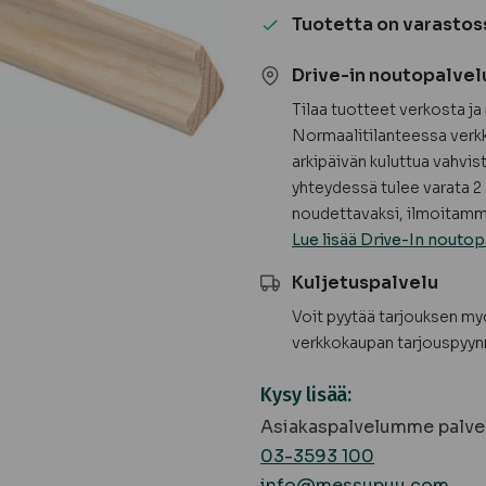
mänty,
Tuotetta on varastos
puuvalmis
määrä
Drive-in noutopalvel
Tilaa tuotteet verkosta j
Normaalitilanteessa verkk
arkipäivän kuluttua vahvis
yhteydessä tulee varata 2 
noudettavaksi, ilmoitamme
Lue lisää Drive-In noutop
Kuljetuspalvelu
Voit pyytää tarjouksen m
verkkokaupan tarjouspyyn
Kysy lisää:
Asiakaspalvelumme palvel
03-3593 100
info@messupuu.com