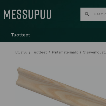
Hae
tuotteita:
Tuotteet
Etusivu
/
Tuotteet
/
Pintamateriaalit
/
Sisäverhoust