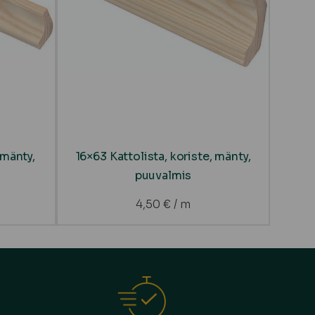
 mänty,
16×63 Kattolista, koriste, mänty,
puuvalmis
4,50
€
/ m