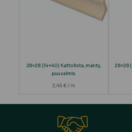
28×28 (14×40) Kattolista, mänty,
28×28 (
puuvalmis
2,45
€
/ m