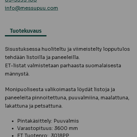
info@messupuu.com
Tuotekuvaus
Sisustuksessa huoliteltu ja viimeistelty lopputulos
tehdään listoilla ja paneeleilla.
ET-listat valmistetaan parhaasta suomalaisesta
männystä.
Monipuolisesta valikoimasta löydät listoja ja
paneeleita pinnoitettuna, puuvalmiina, maalattuna,
lakattuna ja petsattuna.
Pintakäsittely: Puuvalmis
Varastopituus: 3600 mm
ET Tuotenro: 3018PP