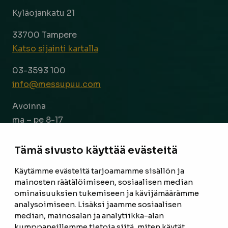
Kyläojankatu 21
33700 Tampere
Katso sijainti kartalla
03-3593 100
info@messupuu.com
Avoinna
ma – pe 8-17
la 9-14
Tämä sivusto käyttää evästeitä
Facebook
Instagram
Käytämme evästeitä tarjoamamme sisällön ja
mainosten räätälöimiseen, sosiaalisen median
ominaisuuksien tukemiseen ja kävijämäärämme
ETUSIVU
analysoimiseen. Lisäksi jaamme sosiaalisen
median, mainosalan ja analytiikka-alan
TUOTTEET
kumppaneillemme tietoja siitä, miten käytät