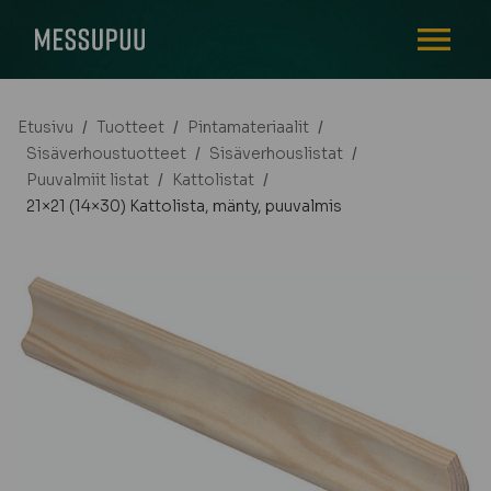
AVAA VALI
Etusivu
/
Tuotteet
/
Pintamateriaalit
/
Sisäverhoustuotteet
/
Sisäverhouslistat
/
Puuvalmiit listat
/
Kattolistat
/
21×21 (14×30) Kattolista, mänty, puuvalmis