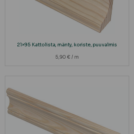
21×95 Kattolista, mänty, koriste, puuvalmis
5,90
€
/ m