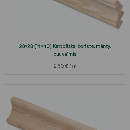
28×28 (14×40) Kattolista, koriste, mänty,
puuvalmis
2,60
€
/ m