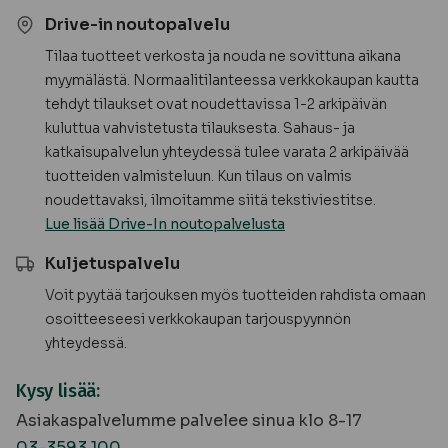
Drive-in noutopalvelu
Tilaa tuotteet verkosta ja nouda ne sovittuna aikana
myymälästä. Normaalitilanteessa verkkokaupan kautta
tehdyt tilaukset ovat noudettavissa 1-2 arkipäivän
kuluttua vahvistetusta tilauksesta. Sahaus- ja
katkaisupalvelun yhteydessä tulee varata 2 arkipäivää
tuotteiden valmisteluun. Kun tilaus on valmis
noudettavaksi, ilmoitamme siitä tekstiviestitse.
Lue lisää Drive-In noutopalvelusta
Kuljetuspalvelu
Voit pyytää tarjouksen myös tuotteiden rahdista omaan
osoitteeseesi verkkokaupan tarjouspyynnön
yhteydessä.
Kysy lisää:
Asiakaspalvelumme palvelee sinua klo 8-17
03-3593 100