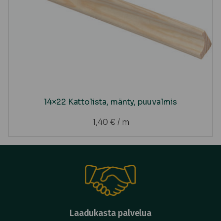
14×22 Kattolista, mänty, puuvalmis
1,40
€
/ m
Laadukasta palvelua