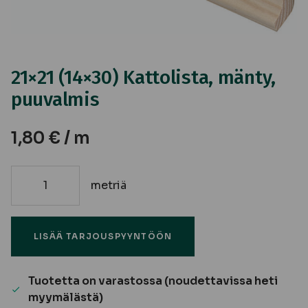
21×21 (14×30) Kattolista, mänty,
puuvalmis
1,80
€
/ m
metriä
21x21
(14x30)
Kattolista,
LISÄÄ TARJOUSPYYNTÖÖN
mänty,
puuvalmis
määrä
Tuotetta on varastossa (noudettavissa heti
myymälästä)