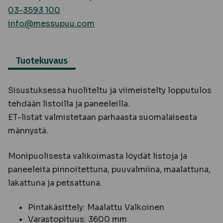
03-3593 100
info@messupuu.com
Tuotekuvaus
Sisustuksessa huoliteltu ja viimeistelty lopputulos
tehdään listoilla ja paneeleilla.
ET-listat valmistetaan parhaasta suomalaisesta
männystä.
Monipuolisesta valikoimasta löydät listoja ja
paneeleita pinnoitettuna, puuvalmiina, maalattuna,
lakattuna ja petsattuna.
Pintakäsittely: Maalattu Valkoinen
Varastopituus: 3600 mm