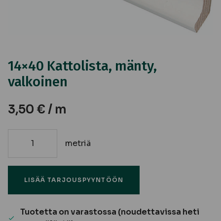
14×40 Kattolista, mänty,
valkoinen
3,50
€
/ m
metriä
14x40
Kattolista,
mänty,
LISÄÄ TARJOUSPYYNTÖÖN
valkoinen
määrä
Tuotetta on varastossa (noudettavissa heti