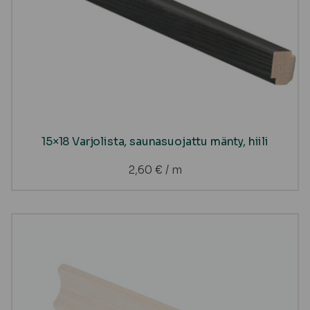
15×18 Varjolista, saunasuojattu mänty, hiili
2,60
€
/ m