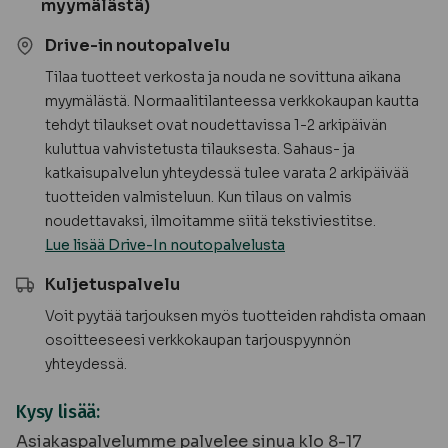
myymälästä)
Drive-in noutopalvelu
Tilaa tuotteet verkosta ja nouda ne sovittuna aikana
myymälästä. Normaalitilanteessa verkkokaupan kautta
tehdyt tilaukset ovat noudettavissa 1-2 arkipäivän
kuluttua vahvistetusta tilauksesta. Sahaus- ja
katkaisupalvelun yhteydessä tulee varata 2 arkipäivää
tuotteiden valmisteluun. Kun tilaus on valmis
noudettavaksi, ilmoitamme siitä tekstiviestitse.
Lue lisää Drive-In noutopalvelusta
Kuljetuspalvelu
Voit pyytää tarjouksen myös tuotteiden rahdista omaan
osoitteeseesi verkkokaupan tarjouspyynnön
yhteydessä.
Kysy lisää:
Asiakaspalvelumme palvelee sinua klo 8-17