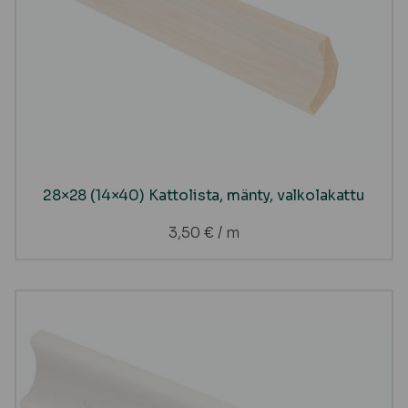
28×28 (14×40) Kattolista, mänty, valkolakattu
3,50
€
/ m