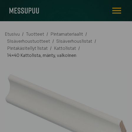
AVAA VALI
Etusivu
/
Tuotteet
/
Pintamateriaalit
/
Sisäverhoustuotteet
/
Sisäverhouslistat
/
Pintakäsitellyt listat
/
Kattolistat
/
14×40 Kattolista, mänty, valkoinen