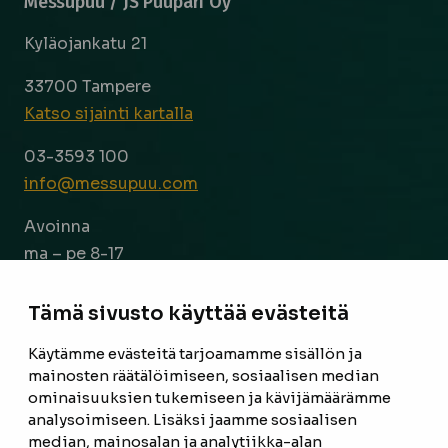
Messupuu / JS Puupari Oy
Kyläojankatu 21
33700 Tampere
Katso sijainti kartalla
03-3593 100
info@messupuu.com
Avoinna
ma – pe 8-17
la 9-14
Tämä sivusto käyttää evästeitä
Facebook
Instagram
Käytämme evästeitä tarjoamamme sisällön ja
mainosten räätälöimiseen, sosiaalisen median
ominaisuuksien tukemiseen ja kävijämäärämme
ETUSIVU
analysoimiseen. Lisäksi jaamme sosiaalisen
median, mainosalan ja analytiikka-alan
TUOTTEET