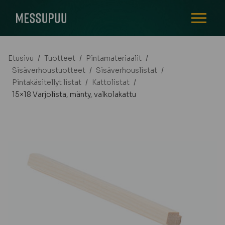
AVAA VALI
Etusivu
/
Tuotteet
/
Pintamateriaalit
/
Sisäverhoustuotteet
/
Sisäverhouslistat
/
Pintakäsitellyt listat
/
Kattolistat
/
15×18 Varjolista, mänty, valkolakattu