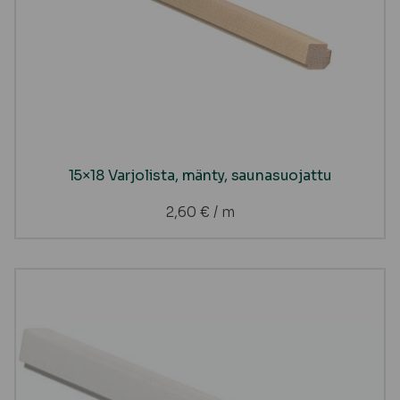
15×18 Varjolista, mänty, saunasuojattu
2,60
€
/ m