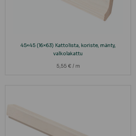
45×45 (16×63) Kattolista, koriste, mänty,
valkolakattu
5,55
€
/ m