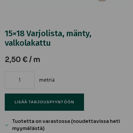
15×18 Varjolista, mänty,
valkolakattu
2,50
€
/ m
metriä
15x18
Varjolista,
mänty,
LISÄÄ TARJOUSPYYNTÖÖN
valkolakattu
määrä
Tuotetta on varastossa (noudettavissa heti
myymälästä)