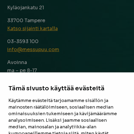
Kyläojankatu 21
33700 Tampere
Katso sijainti kartalla
03-3593 100
info@messupuu.com
Avoinna
ma – pe 8-17
la 9-14
Tämä sivusto käyttää evästeitä
Facebook
Instagram
Käytämme evästeitä tarjoamamme sisällön ja
mainosten räätälöimiseen, sosiaalisen median
ominaisuuksien tukemiseen ja kävijämäärämme
ETUSIVU
analysoimiseen. Lisäksi jaamme sosiaalisen
median, mainosalan ja analytiikka-alan
TUOTTEET
kumppaneillemme tietoja siitä, miten käytät