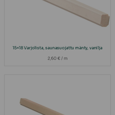
15×18 Varjolista, saunasuojattu mänty, vanilja
2,60
€
/ m