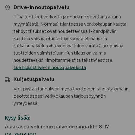
Drive-in noutopalvelu
Tilaa tuotteet verkosta ja nouda ne sovittuna aikana
myymälästä. Normaalitilanteessa verkkokaupan kautta
tehdyt tilaukset ovat noudettavissa 1-2 arkipäivän
kuluttua vahvistetusta tilauksesta. Sahaus- ja
katkaisupalvelun yhteydessä tulee varata 2 arkipäivää
tuotteiden valmisteluun. Kun tilaus on valmis
noudettavaksi, ilmoitamme siitä tekstiviestitse.
Lue lisää Drive-In noutopalvelusta
Kuljetuspalvelu
Voit pyytää tarjouksen myös tuotteiden rahdista omaan
osoitteeseesi verkkokaupan tarjouspyynnön
yhteydessä.
Kysy lisää:
Asiakaspalvelumme palvelee sinua klo 8-17
03-3593 100