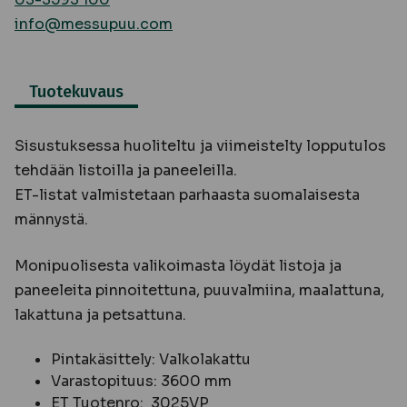
info@messupuu.com
Tuotekuvaus
Sisustuksessa huoliteltu ja viimeistelty lopputulos
tehdään listoilla ja paneeleilla.
ET-listat valmistetaan parhaasta suomalaisesta
männystä.
Monipuolisesta valikoimasta löydät listoja ja
paneeleita pinnoitettuna, puuvalmiina, maalattuna,
lakattuna ja petsattuna.
Pintakäsittely: Valkolakattu
Varastopituus: 3600 mm
ET Tuotenro: 3025VP