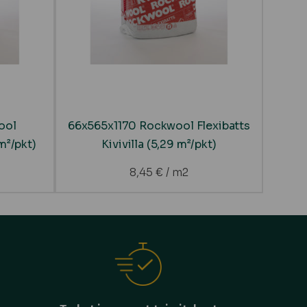
ool
66x565x1170 Rockwool Flexibatts
 m²/pkt)
Kivivilla (5,29 m²/pkt)
8,45
€
/ m2