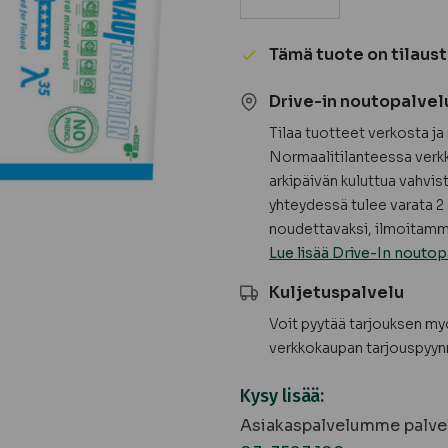
Lasivilla
Knauf
Tämä tuote on tilaus
Ecobatt
35
Drive-in noutopalvel
(2,98
Tilaa tuotteet verkosta j
m²/pkt)
Normaalitilanteessa verkk
-
arkipäivän kuluttua vahvis
TILAUSTUOTE
yhteydessä tulee varata 2 
määrä
noudettavaksi, ilmoitamme
Lue lisää Drive-In noutop
Kuljetuspalvelu
Voit pyytää tarjouksen m
verkkokaupan tarjouspyyn
Kysy lisää:
Asiakaspalvelumme palvel