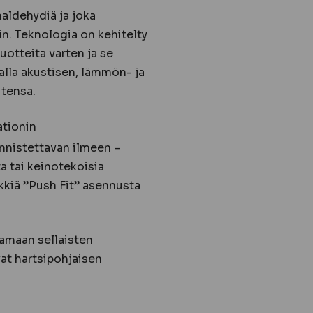
maldehydiä ja joka
in. Teknologia on kehitelty
tuotteita varten ja se
lla akustisen, lämmön- ja
utensa.
ationin
unnistettavan ilmeen –
ta tai keinotekoisia
äykkiä ”Push Fit” asennusta
amaan sellaisten
at hartsipohjaisen