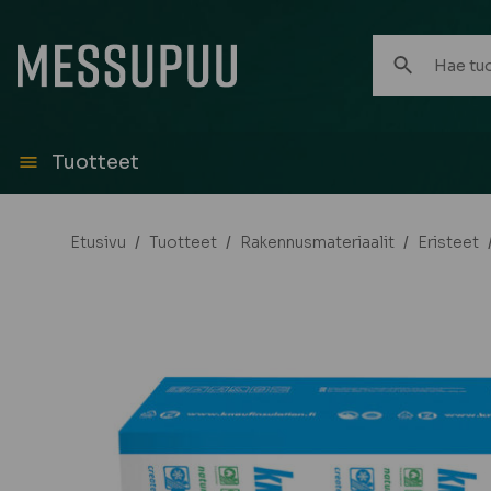
Hae
tuotteita:
Tuotteet
Etusivu
/
Tuotteet
/
Rakennusmateriaalit
/
Eristeet