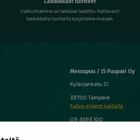
Laadukkaat tuotteet
Valikoimamme on tarkkaan laadittu. Kattavasti
laadukkaita tuotteita kysyntänne mukaan.
Messupuu / JS Puupari Oy
Kyläojankatu 21
33700 Tampere
Katso sijainti kartalla
03-3593 100
info@messupuu.com
ttoapuri ja
 kyse sitten