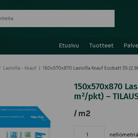
Etusivu
Tuotteet
Palve
/
Lasivilla - Knauf
/
150x570x870 Lasivilla Knauf Ecobatt 35 (2,
150x570x870 Lasi
m²/pkt) – TILA
/ m2
neliömetri
150x570x870