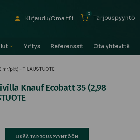
0
Tarjouspyyntö
Kirjaudu/Oma tili
lut
Yritys
Referenssit
Ota yhteyttä
Avaa
alavalikko
98 m²/pkt) – TILAUSTUOTE
villa Knauf Ecobatt 35 (2,98
USTUOTE
ä
LISÄÄ TARJOUSPYYNTÖÖN