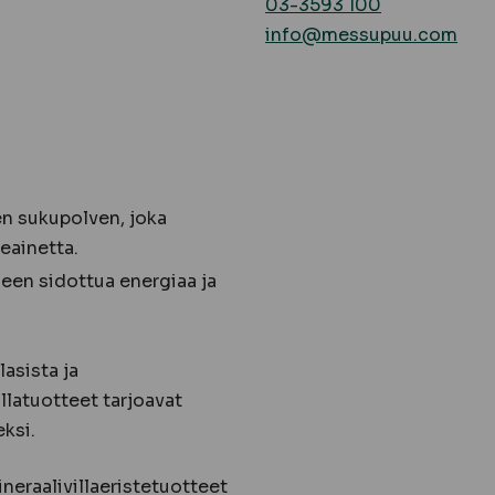
03-3593 100
info@messupuu.com
en sukupolven, joka
eainetta.
een sidottua energiaa ja
lasista ja
llatuotteet tarjoavat
ksi.
neraalivillaeristetuotteet