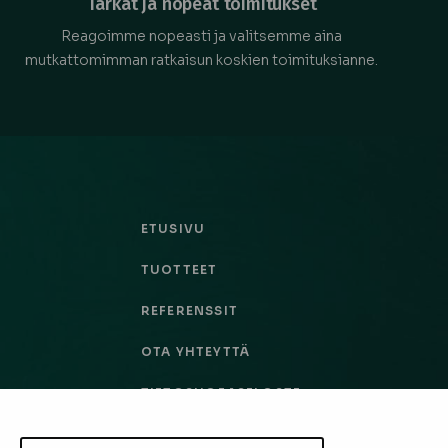
Tarkat ja nopeat toimitukset
Reagoimme nopeasti ja valitsemme aina
mutkattomimman ratkaisun koskien toimituksianne.
ETUSIVU
TUOTTEET
REFERENSSIT
OTA YHTEYTTÄ
TIETOSUOJASELOSTE
TILAUS- JA TOIMITUSEHDOT