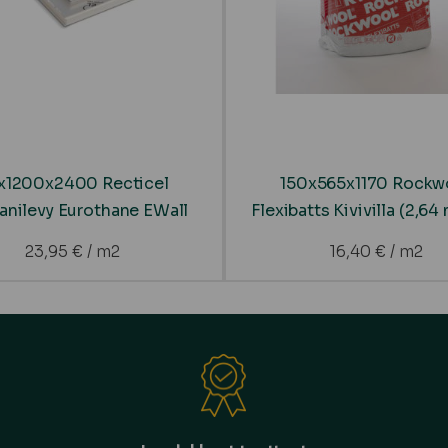
x1200x2400 Recticel
150x565x1170 Rockw
anilevy Eurothane EWall
Flexibatts Kivivilla (2,64
23,95
€
/ m2
16,40
€
/ m2