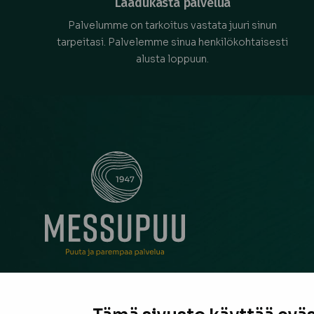
Laadukasta palvelua
Palvelumme on tarkoitus vastata juuri sinun
tarpeitasi. Palvelemme sinua henkilökohtaisesti
alusta loppuun.
Messupuu on ollut rakentajan ja remontoijan luo
neuvonantaja Pirkanmaalla jo vuodesta 1947. Oli