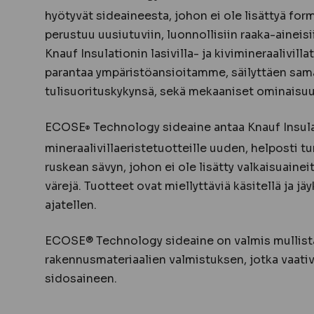
hyötyvät sideaineesta, johon ei ole lisättyä for
perustuu uusiutuviin, luonnollisiin raaka-aineisi
Knauf Insulationin lasivilla- ja kivimineraalivilla
parantaa ympäristöansioitamme, säilyttäen sama
tulisuorituskykynsä, sekä mekaaniset ominaisu
ECOSE
Technology sideaine antaa Knauf Insul
®
mineraalivillaeristetuotteille uuden, helposti t
ruskean sävyn, johon ei ole lisätty valkaisuainei
värejä. Tuotteet ovat miellyttäviä käsitellä ja j
ajatellen.
ECOSE® Technology sideaine on valmis mullist
rakennusmateriaalien valmistuksen, jotka vaativ
sidosaineen.