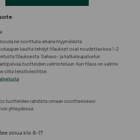
tuote
u
a nouda ne sovittuna aikana myymälästä.
okaupan kautta tehdyt tilaukset ovat noudettavissa 1-2
tetusta tilauksesta. Sahaus- ja katkaisupalvelun
arkipäivää tuotteiden valmisteluun. Kun tilaus on valmis
 siitä tekstiviestitse.
alvelusta
yös tuotteiden rahdista omaan osoitteeseesi
nön yhteydessä.
ee sinua klo 8-17