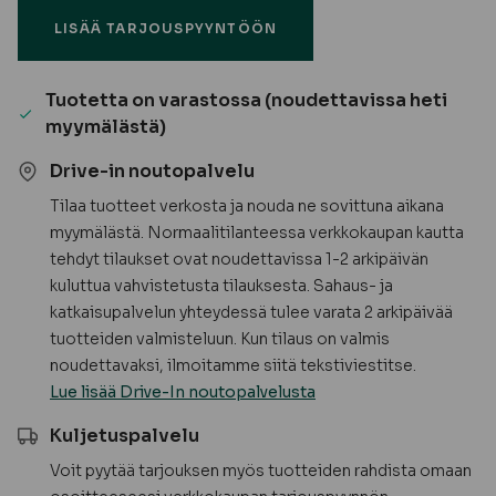
valkoinen
LISÄÄ TARJOUSPYYNTÖÖN
STS
määrä
Tuotetta on varastossa (noudettavissa heti
myymälästä)
Drive-in noutopalvelu
Tilaa tuotteet verkosta ja nouda ne sovittuna aikana
myymälästä. Normaalitilanteessa verkkokaupan kautta
tehdyt tilaukset ovat noudettavissa 1-2 arkipäivän
kuluttua vahvistetusta tilauksesta. Sahaus- ja
katkaisupalvelun yhteydessä tulee varata 2 arkipäivää
tuotteiden valmisteluun. Kun tilaus on valmis
noudettavaksi, ilmoitamme siitä tekstiviestitse.
Lue lisää Drive-In noutopalvelusta
Kuljetuspalvelu
Voit pyytää tarjouksen myös tuotteiden rahdista omaan