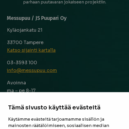
parhaan puutavaran jokaiseen projektiin.
Messupuu / JS Puupari Oy
Kyläojankatu 21
33700 Tampere
Katso sijainti kartalla
03-3593 100
info@messupuu.com
Avoinna
ma – pe 8-17
la 9-14
Tämä sivusto käyttää evästeitä
Facebook
Instagram
Käytämme evästeitä tarjoamamme sisällön ja
mainosten räätälöimiseen, sosiaalisen median