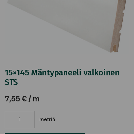
15×145 Mäntypaneeli valkoinen
STS
7,55
€
/ m
metriä
15x145
Mäntypaneeli