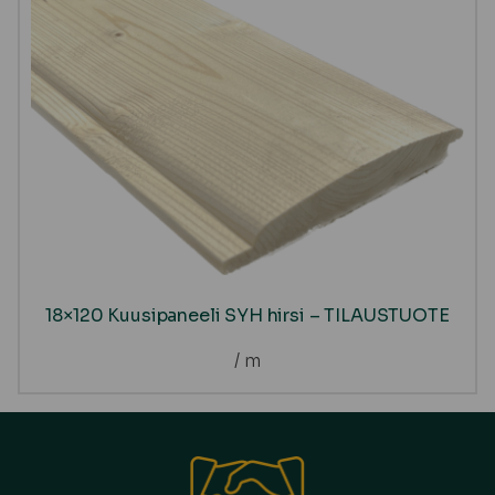
18×120 Kuusipaneeli SYH hirsi – TILAUSTUOTE
/ m