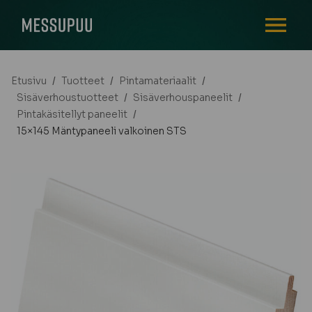
AVAA VALI
Etusivu
/
Tuotteet
/
Pintamateriaalit
/
Sisäverhoustuotteet
/
Sisäverhouspaneelit
/
Pintakäsitellyt paneelit
/
15×145 Mäntypaneeli valkoinen STS