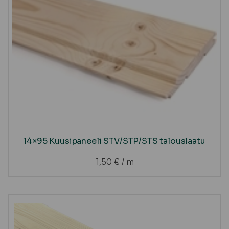
14×95 Kuusipaneeli STV/STP/STS talouslaatu
1,50
€
/ m