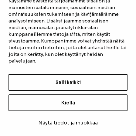
Käytämme evästeitä tarjoamamme sisällön ja
mainosten räätälöimiseen, sosiaalisen median
ominaisuuksien tukemiseen ja kävijämäärämme
ETUSIVU
analysoimiseen. Lisäksi jaamme sosiaalisen
median, mainosalan ja analytiikka-alan
TUOTTEET
kumppaneillemme tietoja siitä, miten käytät
REFERENSSIT
sivustoamme. Kumppanimme voivat yhdistää näitä
tietoja muihin tietoihin, joita olet antanut heille tai
OTA YHTEYTTÄ
joita on kerätty, kun olet käyttänyt heidän
palvelujaan.
TIETOSUOJASELOSTE
TILAUS- JA TOIMITUSEHDOT
Salli kaikki
EVÄSTEASETUKSET
Kiellä
TILAA UUTISKIRJE
Näytä tiedot ja muokkaa