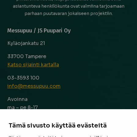
asiantunteva henkilökunta ovat valmiina tarjoamaan
parhaan puutavaran jokaiseen projektiin.
Messupuu / JS Puupari Oy
Kyläojankatu 21
33700 Tampere
Katso sijainti kartalla
03-3593 100
info@messupuu.com
Avoinna
ma – pe 8-17
la 9-14
Tämä sivusto käyttää evästeitä
Facebook
Instagram