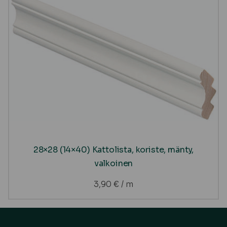
28×28 (14×40) Kattolista, koriste, mänty,
valkoinen
3,90
€
/ m