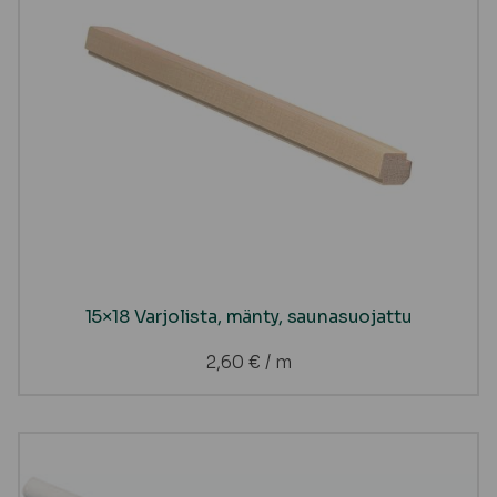
15×18 Varjolista, mänty, saunasuojattu
2,60
€
/ m