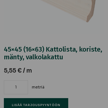
45×45 (16×63) Kattolista, koriste,
mänty, valkolakattu
5,55
€
/ m
metriä
45x45
(16x63)
Kattolista,
LISÄÄ TARJOUSPYYNTÖÖN
koriste,