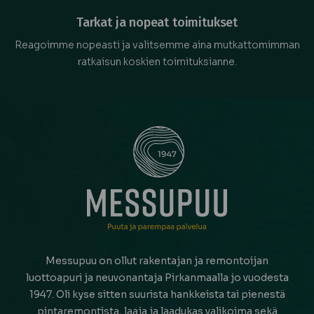
Tarkat ja nopeat toimitukset
Reagoimme nopeasti ja valitsemme aina mutkattomimman
ratkaisun koskien toimituksianne.
Messupuu on ollut rakentajan ja remontoijan
luottoapuri ja neuvonantaja Pirkanmaalla jo vuodesta
1947. Oli kyse sitten suurista hankkeista tai pienestä
pintaremontista, laaja ja laadukas valikoima sekä