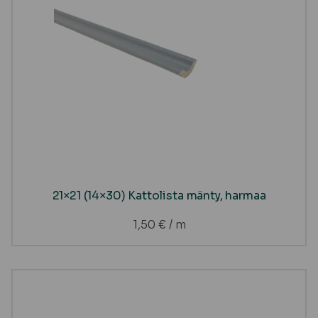
21×21 (14×30) Kattolista mänty, harmaa
1,50
€
/ m