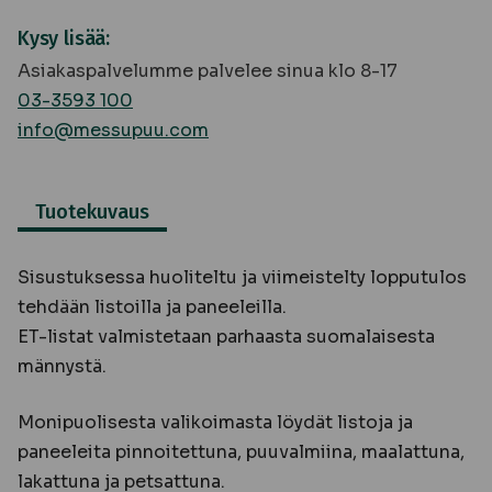
Kysy lisää:
Asiakaspalvelumme palvelee sinua klo 8-17
03-3593 100
info@messupuu.com
Tuotekuvaus
Sisustuksessa huoliteltu ja viimeistelty lopputulos
tehdään listoilla ja paneeleilla.
ET-listat valmistetaan parhaasta suomalaisesta
männystä.
Monipuolisesta valikoimasta löydät listoja ja
paneeleita pinnoitettuna, puuvalmiina, maalattuna,
lakattuna ja petsattuna.