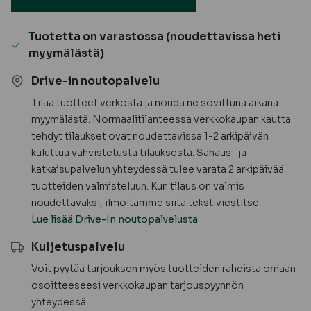
mänty,
valkolakattu
Tuotetta on varastossa (noudettavissa heti
määrä
myymälästä)
Drive-in noutopalvelu
Tilaa tuotteet verkosta ja nouda ne sovittuna aikana
myymälästä. Normaalitilanteessa verkkokaupan kautta
tehdyt tilaukset ovat noudettavissa 1-2 arkipäivän
kuluttua vahvistetusta tilauksesta. Sahaus- ja
katkaisupalvelun yhteydessä tulee varata 2 arkipäivää
tuotteiden valmisteluun. Kun tilaus on valmis
noudettavaksi, ilmoitamme siitä tekstiviestitse.
Lue lisää Drive-In noutopalvelusta
Kuljetuspalvelu
Voit pyytää tarjouksen myös tuotteiden rahdista omaan
osoitteeseesi verkkokaupan tarjouspyynnön
yhteydessä.