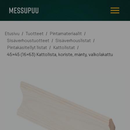
AVAA VALI
Etusivu
/
Tuotteet
/
Pintamateriaalit
/
Sisäverhoustuotteet
/
Sisäverhouslistat
/
Pintakäsitellyt listat
/
Kattolistat
/
45×45 (16×63) Kattolista, koriste, mänty, valkolakattu