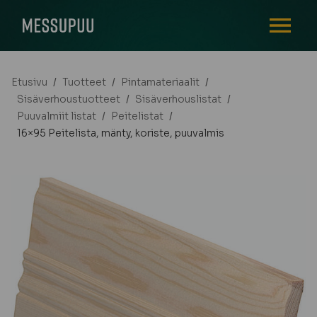
AVAA VALI
Etusivu
/
Tuotteet
/
Pintamateriaalit
/
Sisäverhoustuotteet
/
Sisäverhouslistat
/
Puuvalmiit listat
/
Peitelistat
/
16×95 Peitelista, mänty, koriste, puuvalmis