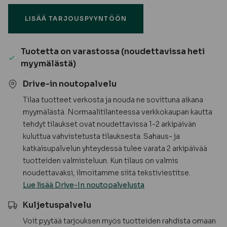
mänty,
LISÄÄ TARJOUSPYYNTÖÖN
koriste,
puuvalmis
määrä
Tuotetta on varastossa (noudettavissa heti
myymälästä)
Drive-in noutopalvelu
Tilaa tuotteet verkosta ja nouda ne sovittuna aikana
myymälästä. Normaalitilanteessa verkkokaupan kautta
tehdyt tilaukset ovat noudettavissa 1-2 arkipäivän
kuluttua vahvistetusta tilauksesta. Sahaus- ja
katkaisupalvelun yhteydessä tulee varata 2 arkipäivää
tuotteiden valmisteluun. Kun tilaus on valmis
noudettavaksi, ilmoitamme siitä tekstiviestitse.
Lue lisää Drive-In noutopalvelusta
Kuljetuspalvelu
Voit pyytää tarjouksen myös tuotteiden rahdista omaan