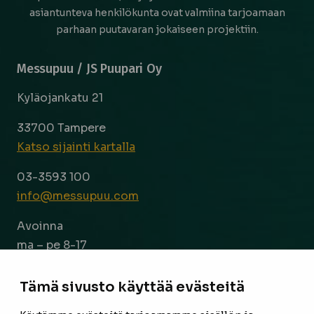
asiantunteva henkilökunta ovat valmiina tarjoamaan
parhaan puutavaran jokaiseen projektiin.
Messupuu / JS Puupari Oy
Kyläojankatu 21
33700 Tampere
Katso sijainti kartalla
03-3593 100
info@messupuu.com
Avoinna
ma – pe 8-17
la 9-14
Tämä sivusto käyttää evästeitä
Facebook
Instagram