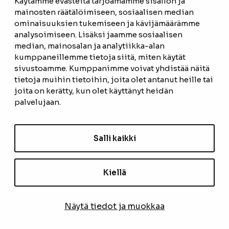
Käytämme evästeitä tarjoamamme sisällön ja
mainosten räätälöimiseen, sosiaalisen median
ominaisuuksien tukemiseen ja kävijämäärämme
ETUSIVU
analysoimiseen. Lisäksi jaamme sosiaalisen
median, mainosalan ja analytiikka-alan
TUOTTEET
kumppaneillemme tietoja siitä, miten käytät
REFERENSSIT
sivustoamme. Kumppanimme voivat yhdistää näitä
tietoja muihin tietoihin, joita olet antanut heille tai
OTA YHTEYTTÄ
joita on kerätty, kun olet käyttänyt heidän
palvelujaan.
TIETOSUOJASELOSTE
TILAUS- JA TOIMITUSEHDOT
Salli kaikki
EVÄSTEASETUKSET
Kiellä
TILAA UUTISKIRJE
Näytä tiedot ja muokkaa