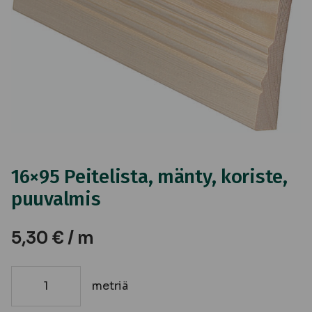
16×95 Peitelista, mänty, koriste,
puuvalmis
5,30
€
/ m
metriä
16x95
Peitelista,