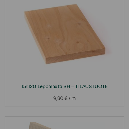
15×120 Leppälauta SH – TILAUSTUOTE
9,80
€
/ m