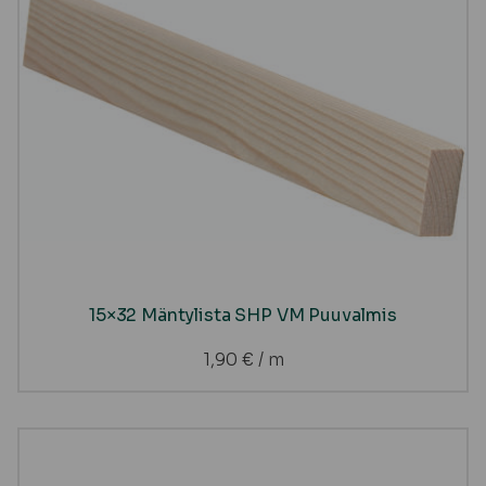
15×32 Mäntylista SHP VM Puuvalmis
1,90
€
/ m