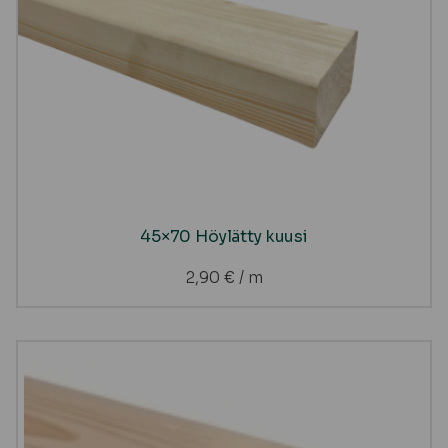
45×70 Höylätty kuusi
2,90
€
/ m