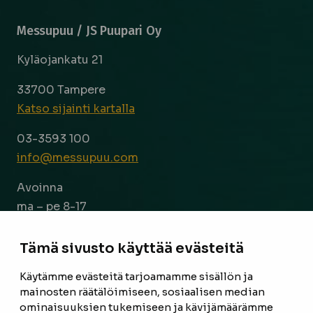
Messupuu / JS Puupari Oy
Kyläojankatu 21
33700 Tampere
Katso sijainti kartalla
03-3593 100
info@messupuu.com
Avoinna
ma – pe 8-17
la 9-14
Tämä sivusto käyttää evästeitä
Facebook
Instagram
Käytämme evästeitä tarjoamamme sisällön ja
mainosten räätälöimiseen, sosiaalisen median
ominaisuuksien tukemiseen ja kävijämäärämme
ETUSIVU