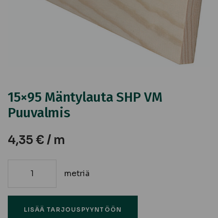
15×95 Mäntylauta SHP VM
Puuvalmis
4,35
€
/ m
metriä
15x95
Mäntylauta
SHP
LISÄÄ TARJOUSPYYNTÖÖN
VM