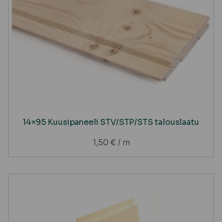
14×95 Kuusipaneeli STV/STP/STS talouslaatu
1,50
€
/ m