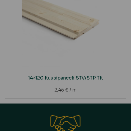
14×120 Kuusipaneeli STV/STP TK
2,45
€
/ m