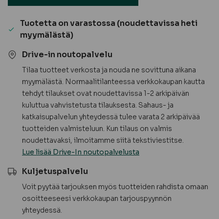
Puuvalmis
määrä
Tuotetta on varastossa (noudettavissa heti
myymälästä)
Drive-in noutopalvelu
Tilaa tuotteet verkosta ja nouda ne sovittuna aikana
myymälästä. Normaalitilanteessa verkkokaupan kautta
tehdyt tilaukset ovat noudettavissa 1-2 arkipäivän
kuluttua vahvistetusta tilauksesta. Sahaus- ja
katkaisupalvelun yhteydessä tulee varata 2 arkipäivää
tuotteiden valmisteluun. Kun tilaus on valmis
noudettavaksi, ilmoitamme siitä tekstiviestitse.
Lue lisää Drive-In noutopalvelusta
Kuljetuspalvelu
Voit pyytää tarjouksen myös tuotteiden rahdista omaan
osoitteeseesi verkkokaupan tarjouspyynnön
yhteydessä.