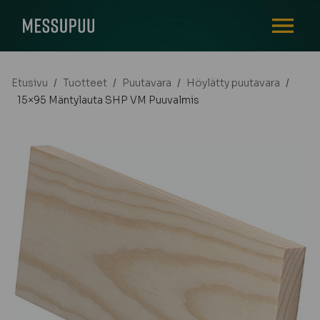
AVAA VALI
Etusivu
/
Tuotteet
/
Puutavara
/
Höylätty puutavara
/
15×95 Mäntylauta SHP VM Puuvalmis