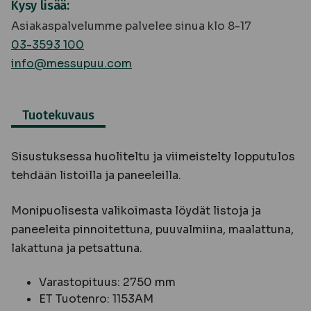
Kysy lisää:
Asiakaspalvelumme palvelee sinua klo 8-17
03-3593 100
info@messupuu.com
Tuotekuvaus
Sisustuksessa huoliteltu ja viimeistelty lopputulos
tehdään listoilla ja paneeleilla.
Monipuolisesta valikoimasta löydät listoja ja
paneeleita pinnoitettuna, puuvalmiina, maalattuna,
lakattuna ja petsattuna.
Varastopituus: 2750 mm
ET Tuotenro: 1153AM