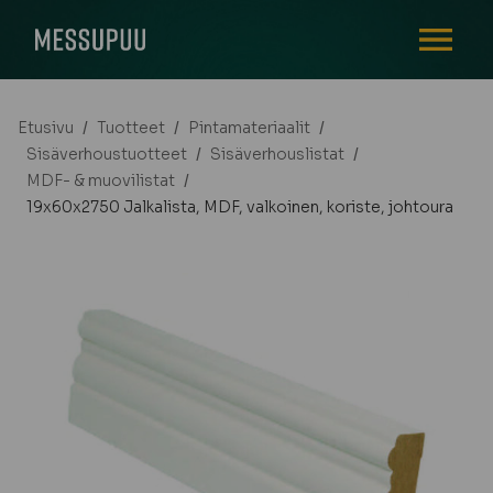
AVAA VALI
Etusivu
/
Tuotteet
/
Pintamateriaalit
/
Sisäverhoustuotteet
/
Sisäverhouslistat
/
MDF- & muovilistat
/
19x60x2750 Jalkalista, MDF, valkoinen, koriste, johtoura