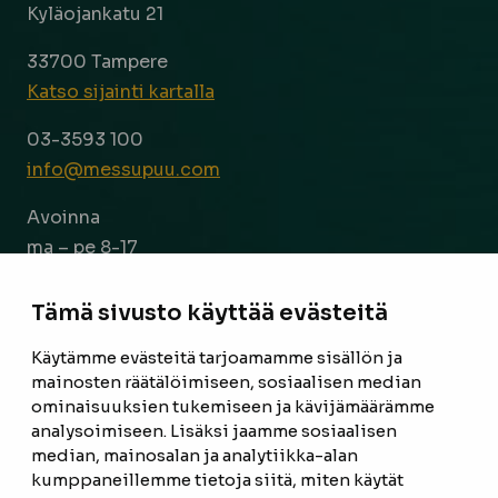
Kyläojankatu 21
33700 Tampere
Katso sijainti kartalla
03-3593 100
info@messupuu.com
Avoinna
ma – pe 8-17
la 9-14
Tämä sivusto käyttää evästeitä
Facebook
Instagram
Käytämme evästeitä tarjoamamme sisällön ja
mainosten räätälöimiseen, sosiaalisen median
ominaisuuksien tukemiseen ja kävijämäärämme
ETUSIVU
analysoimiseen. Lisäksi jaamme sosiaalisen
median, mainosalan ja analytiikka-alan
TUOTTEET
kumppaneillemme tietoja siitä, miten käytät