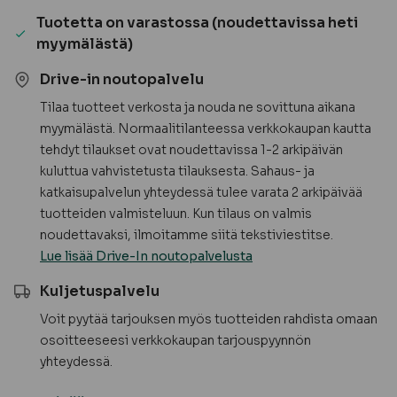
johtoura
Tuotetta on varastossa (noudettavissa heti
määrä
myymälästä)
Drive-in noutopalvelu
Tilaa tuotteet verkosta ja nouda ne sovittuna aikana
myymälästä. Normaalitilanteessa verkkokaupan kautta
tehdyt tilaukset ovat noudettavissa 1-2 arkipäivän
kuluttua vahvistetusta tilauksesta. Sahaus- ja
katkaisupalvelun yhteydessä tulee varata 2 arkipäivää
tuotteiden valmisteluun. Kun tilaus on valmis
noudettavaksi, ilmoitamme siitä tekstiviestitse.
Lue lisää Drive-In noutopalvelusta
Kuljetuspalvelu
Voit pyytää tarjouksen myös tuotteiden rahdista omaan
osoitteeseesi verkkokaupan tarjouspyynnön
yhteydessä.