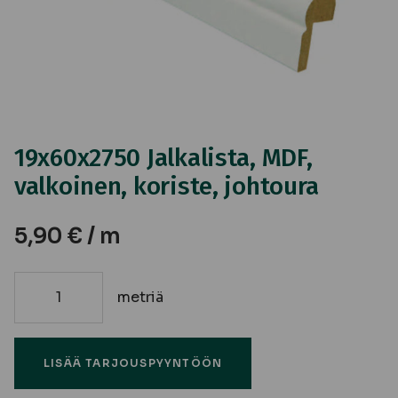
19x60x2750 Jalkalista, MDF,
valkoinen, koriste, johtoura
5,90
€
/ m
metriä
19x60x2750
Jalkalista,
MDF,
LISÄÄ TARJOUSPYYNTÖÖN
valkoinen,
koriste,