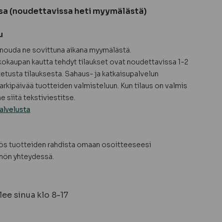
sa (noudettavissa heti myymälästä)
u
a nouda ne sovittuna aikana myymälästä.
okaupan kautta tehdyt tilaukset ovat noudettavissa 1-2
tetusta tilauksesta. Sahaus- ja katkaisupalvelun
arkipäivää tuotteiden valmisteluun. Kun tilaus on valmis
 siitä tekstiviestitse.
alvelusta
yös tuotteiden rahdista omaan osoitteeseesi
nön yhteydessä.
ee sinua klo 8-17