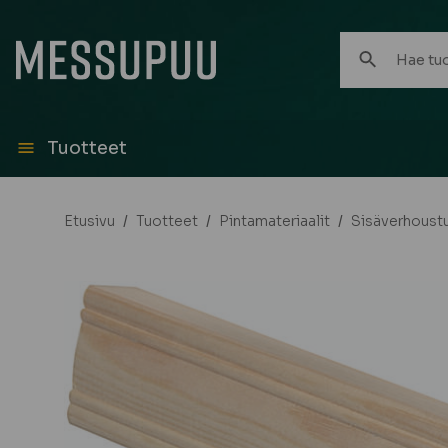
Hae
tuotteita:
Tuotteet
Etusivu
/
Tuotteet
/
Pintamateriaalit
/
Sisäverhoust