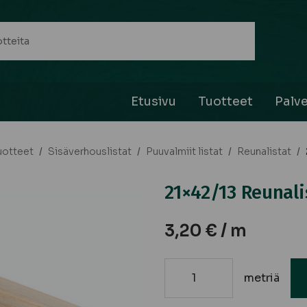
Etusivu
Tuotteet
Palve
uotteet
/
Sisäverhouslistat
/
Puuvalmiit listat
/
Reunalistat
/
21×42/13 Reunali
3,20
€
/ m
metriä
21x42/13
Reunalista,