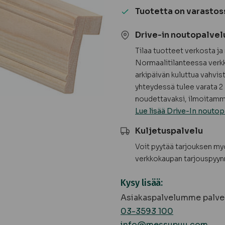
koriste,
Tuotetta on varastos
mänty,
puuvalmis
Drive-in noutopalvel
määrä
Tilaa tuotteet verkosta j
Normaalitilanteessa verkk
arkipäivän kuluttua vahvis
yhteydessä tulee varata 2 
noudettavaksi, ilmoitamme
Lue lisää Drive-In noutop
Kuljetuspalvelu
Voit pyytää tarjouksen m
verkkokaupan tarjouspyyn
Kysy lisää:
Asiakaspalvelumme palvel
03-3593 100
info@messupuu.com