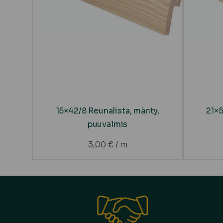
15×42/8 Reunalista, mänty,
21×5
puuvalmis
3,00
€
/ m