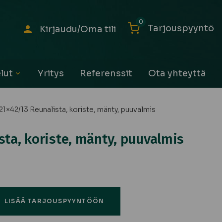
0
Tarjouspyyntö
Kirjaudu/Oma tili
lut
Yritys
Referenssit
Ota yhteyttä
Avaa
alavalikko
21×42/13 Reunalista, koriste, mänty, puuvalmis
sta, koriste, mänty, puuvalmis
LISÄÄ TARJOUSPYYNTÖÖN