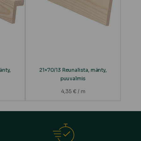
änty,
21×70/13 Reunalista, mänty,
puuvalmis
4,35
€
/ m