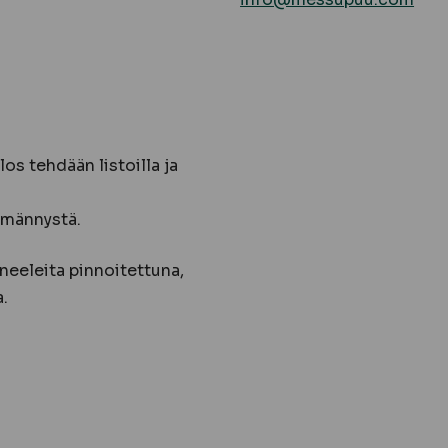
os tehdään listoilla ja
 männystä.
neeleita pinnoitettuna,
.