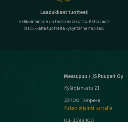
Laadukkaat tuotteet
Valikoimamme on tarkkaan laadittu. Kattavasti
laadukkaita tuotteita kysyntänne mukaan.
Messupuu / JS Puupari Oy
Kyläojankatu 21
33700 Tampere
Katso sijainti kartalla
03-3593 100