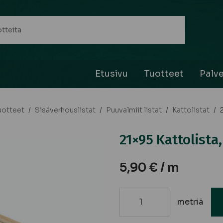
Etusivu
Tuotteet
Palve
uotteet
/
Sisäverhouslistat
/
Puuvalmiit listat
/
Kattolistat
/
21×95 Kattolista
5,90
€
/ m
metriä
21x95
Kattolista,