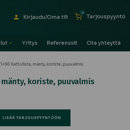
0
Tarjouspyyntö
Kirjaudu/Oma tili
lut
Yritys
Referenssit
Ota yhteyttä
Avaa
alavalikko
21×95 Kattolista, mänty, koriste, puuvalmis
, mänty, koriste, puuvalmis
LISÄÄ TARJOUSPYYNTÖÖN