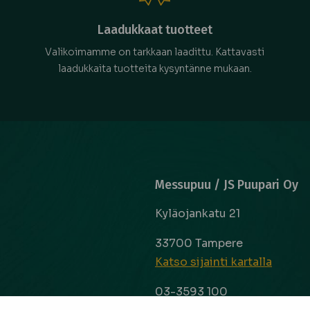
Laadukkaat tuotteet
Valikoimamme on tarkkaan laadittu. Kattavasti
laadukkaita tuotteita kysyntänne mukaan.
Messupuu / JS Puupari Oy
Kyläojankatu 21
33700 Tampere
Katso sijainti kartalla
03-3593 100