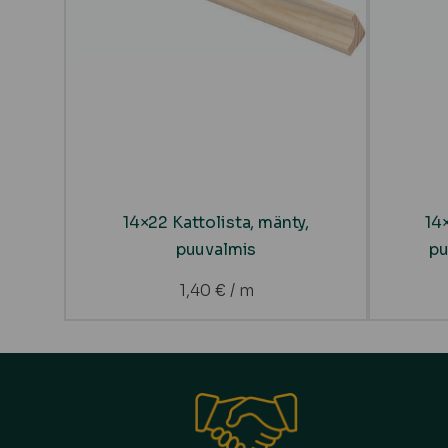
14×22 Kattolista, mänty,
14
puuvalmis
pu
1,40
€
/ m