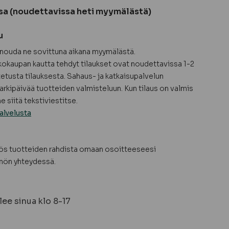
sa (noudettavissa heti myymälästä)
u
a nouda ne sovittuna aikana myymälästä.
okaupan kautta tehdyt tilaukset ovat noudettavissa 1-2
tetusta tilauksesta. Sahaus- ja katkaisupalvelun
arkipäivää tuotteiden valmisteluun. Kun tilaus on valmis
 siitä tekstiviestitse.
alvelusta
yös tuotteiden rahdista omaan osoitteeseesi
nön yhteydessä.
ee sinua klo 8-17