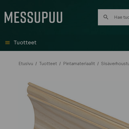
Hae
tuotteita:
Tuotteet
Etusivu
/
Tuotteet
/
Pintamateriaalit
/
Sisäverhoust