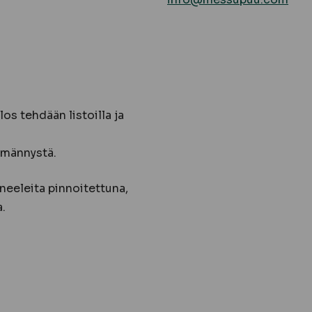
os tehdään listoilla ja
 männystä.
neeleita pinnoitettuna,
.