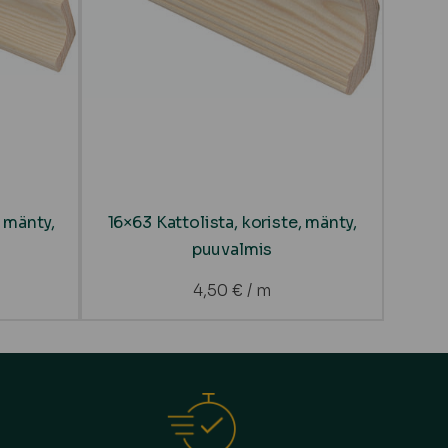
 mänty,
16×63 Kattolista, koriste, mänty,
puuvalmis
4,50
€
/ m