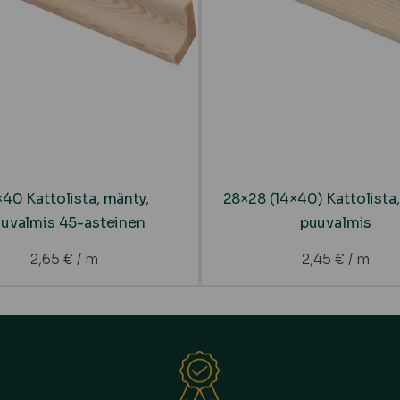
×40 Kattolista, mänty,
28×28 (14×40) Kattolista,
uvalmis 45-asteinen
puuvalmis
2,65
€
/ m
2,45
€
/ m