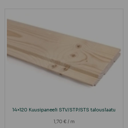
14×120 Kuusipaneeli STV/STP/STS talouslaatu
1,70
€
/ m