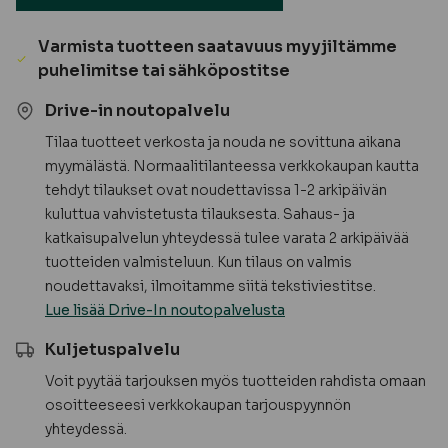
Varmista tuotteen saatavuus myyjiltämme
puhelimitse tai sähköpostitse
Drive-in noutopalvelu
Tilaa tuotteet verkosta ja nouda ne sovittuna aikana
myymälästä. Normaalitilanteessa verkkokaupan kautta
tehdyt tilaukset ovat noudettavissa 1-2 arkipäivän
kuluttua vahvistetusta tilauksesta. Sahaus- ja
katkaisupalvelun yhteydessä tulee varata 2 arkipäivää
tuotteiden valmisteluun. Kun tilaus on valmis
noudettavaksi, ilmoitamme siitä tekstiviestitse.
Lue lisää Drive-In noutopalvelusta
Kuljetuspalvelu
Voit pyytää tarjouksen myös tuotteiden rahdista omaan
osoitteeseesi verkkokaupan tarjouspyynnön
yhteydessä.