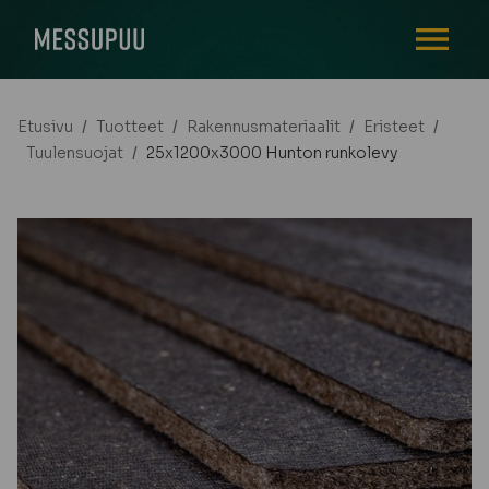
AVAA VALI
Etusivu
/
Tuotteet
/
Rakennusmateriaalit
/
Eristeet
/
Tuulensuojat
/
25x1200x3000 Hunton runkolevy