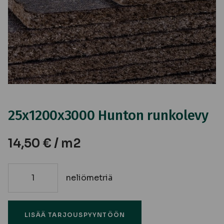
25x1200x3000 Hunton runkolevy
14,50
€
/ m2
neliömetriä
25x1200x3000
Hunton
runkolevy
LISÄÄ TARJOUSPYYNTÖÖN
määrä