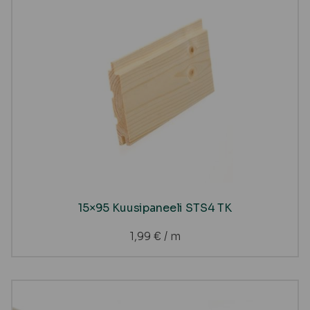
15×95 Kuusipaneeli STS4 TK
1,99
€
/ m