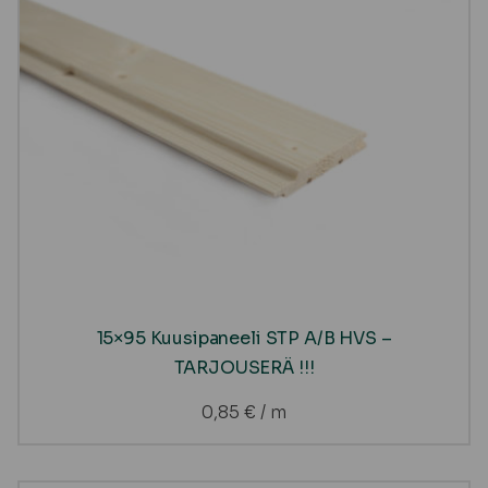
15×95 Kuusipaneeli STP A/B HVS –
TARJOUSERÄ !!!
0,85
€
/ m