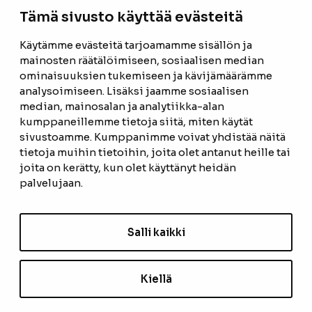
Tämä sivusto käyttää evästeitä
Facebook
Instagram
Käytämme evästeitä tarjoamamme sisällön ja
mainosten räätälöimiseen, sosiaalisen median
ominaisuuksien tukemiseen ja kävijämäärämme
ETUSIVU
analysoimiseen. Lisäksi jaamme sosiaalisen
median, mainosalan ja analytiikka-alan
TUOTTEET
kumppaneillemme tietoja siitä, miten käytät
REFERENSSIT
sivustoamme. Kumppanimme voivat yhdistää näitä
tietoja muihin tietoihin, joita olet antanut heille tai
OTA YHTEYTTÄ
joita on kerätty, kun olet käyttänyt heidän
palvelujaan.
TIETOSUOJASELOSTE
TILAUS- JA TOIMITUSEHDOT
Salli kaikki
EVÄSTEASETUKSET
Kiellä
TILAA UUTISKIRJE