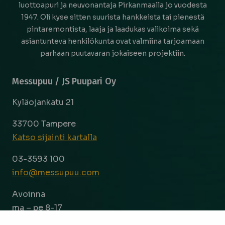
luottoapuri ja neuvonantaja Pirkanmaalla jo vuodesta
1947. Oli kyse sitten suurista hankkeista tai pienestä
pintaremontista, laaja ja laadukas valikoima sekä
asiantunteva henkilökunta ovat valmiina tarjoamaan
parhaan puutavaran jokaiseen projektiin.
Messupuu / JS Puupari Oy
Kyläojankatu 21
33700 Tampere
Katso sijainti kartalla
03-3593 100
info@messupuu.com
Avoinna
ma – pe 8-17
la 9-14