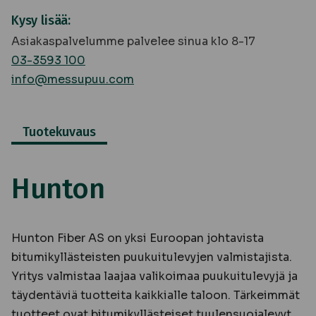
Kysy lisää:
Asiakaspalvelumme palvelee sinua klo 8-17
03-3593 100
info@messupuu.com
Tuotekuvaus
Hunton
Hunton Fiber AS on yksi Euroopan johtavista
bitumikyllästeisten puukuitulevyjen valmistajista.
Yritys valmistaa laajaa valikoimaa puukuitulevyjä ja
täydentäviä tuotteita kaikkialle taloon. Tärkeimmät
tuotteet ovat bitumikyllästeiset tuulensuojalevyt