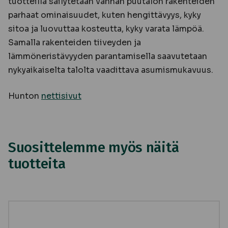
tuotteilla säilytetään vanhan puutalon rakenteiden
parhaat ominaisuudet, kuten hengittävyys, kyky
sitoa ja luovuttaa kosteutta, kyky varata lämpöä.
Samalla rakenteiden tiiveyden ja
lämmöneristävyyden parantamisella saavutetaan
nykyaikaiselta talolta vaadittava asumismukavuus.
Hunton
nettisivut
Suosittelemme myös näitä
tuotteita