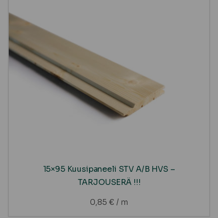
15×95 Kuusipaneeli STV A/B HVS –
TARJOUSERÄ !!!
0,85
€
/ m