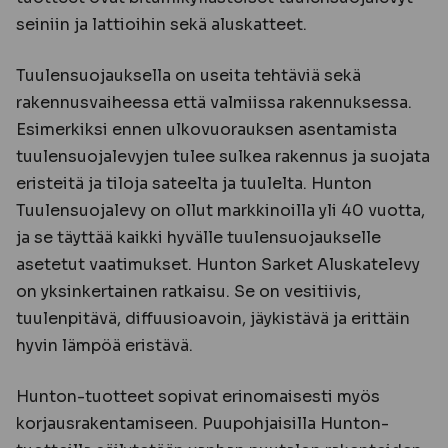
seiniin ja lattioihin sekä aluskatteet.
Tuulensuojauksella on useita tehtäviä sekä
rakennusvaiheessa että valmiissa rakennuksessa.
Esimerkiksi ennen ulkovuorauksen asentamista
tuulensuojalevyjen tulee sulkea rakennus ja suojata
eristeitä ja tiloja sateelta ja tuulelta. Hunton
Tuulensuojalevy on ollut markkinoilla yli 40 vuotta,
ja se täyttää kaikki hyvälle tuulensuojaukselle
asetetut vaatimukset. Hunton Sarket Aluskatelevy
on yksinkertainen ratkaisu. Se on vesitiivis,
tuulenpitävä, diffuusioavoin, jäykistävä ja erittäin
hyvin lämpöä eristävä.
Hunton-tuotteet sopivat erinomaisesti myös
korjausrakentamiseen. Puupohjaisilla Hunton-