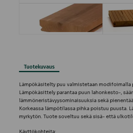
Tuotekuvaus
Lämpökäsitelty puu valmistetaan modifoimalla p
Lämpökäsittely parantaa puun lahonkesto-, sää
lämmöneristävyysominaisuuksia sekä pienentää
Korkeassa lämpötilassa pihka poistuu puusta. 
myrkytön. Tuote soveltuu sekä sisä- että ulkotil
Käyttökohteita: