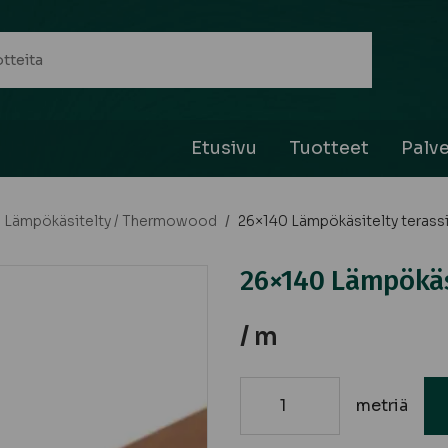
Etusivu
Tuotteet
Palve
Lämpökäsitelty / Thermowood
/
26×140 Lämpökäsitelty terassi
26×140 Lämpökäsi
/ m
metriä
26x140
Lämpökäsitelty