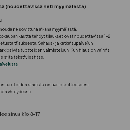
sa (noudettavissa heti myymälästä)
u
a nouda ne sovittuna aikana myymälästä.
okaupan kautta tehdyt tilaukset ovat noudettavissa 1-2
tetusta tilauksesta. Sahaus- ja katkaisupalvelun
arkipäivää tuotteiden valmisteluun. Kun tilaus on valmis
 siitä tekstiviestitse.
alvelusta
yös tuotteiden rahdista omaan osoitteeseesi
nön yhteydessä.
ee sinua klo 8-17