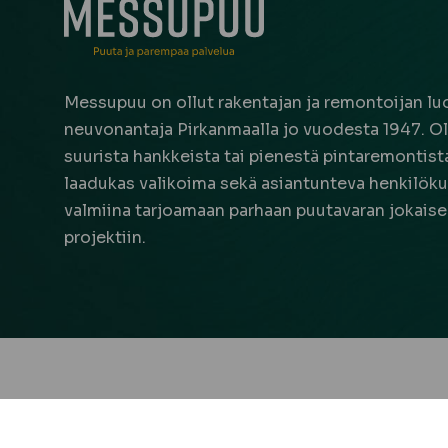
Messupuu on ollut rakentajan ja remontoijan luo
neuvonantaja Pirkanmaalla jo vuodesta 1947. Oli
suurista hankkeista tai pienestä pintaremontista,
laadukas valikoima sekä asiantunteva henkilöku
valmiina tarjoamaan parhaan puutavaran jokais
projektiin.