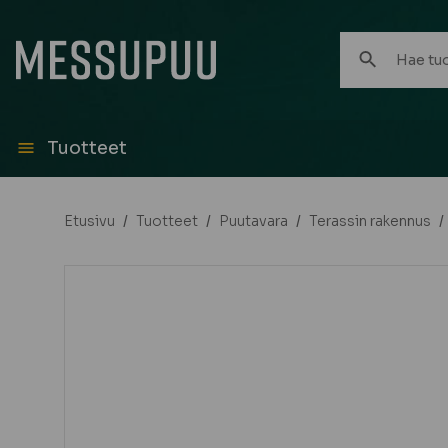
Hae
tuotteita:
Tuotteet
Etusivu
/
Tuotteet
/
Puutavara
/
Terassin rakennus
/