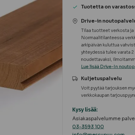
terassilauta
Tuotetta on varastos
B-
laatu
Drive-in noutopalvel
määrä
Tilaa tuotteet verkosta j
Normaalitilanteessa verkk
arkipäivän kuluttua vahvis
yhteydessä tulee varata 2 
noudettavaksi, ilmoitamme
Lue lisää Drive-In noutop
Kuljetuspalvelu
Voit pyytää tarjouksen m
verkkokaupan tarjouspyyn
Kysy lisää:
Asiakaspalvelumme palvel
03-3593 100
info@messupuu.com