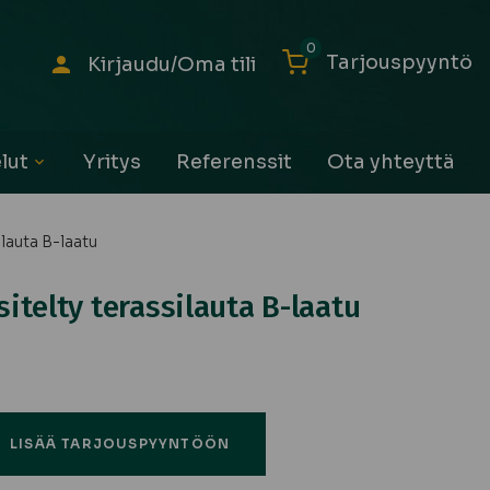
0
Tarjouspyyntö
Kirjaudu/Oma tili
lut
Yritys
Referenssit
Ota yhteyttä
Avaa
alavalikko
lauta B-laatu
telty terassilauta B-laatu
LISÄÄ TARJOUSPYYNTÖÖN