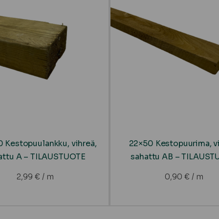
 Kestopuulankku, vihreä,
22×50 Kestopuurima, vi
attu A – TILAUSTUOTE
sahattu AB – TILAUS
2,99
€
/ m
0,90
€
/ m