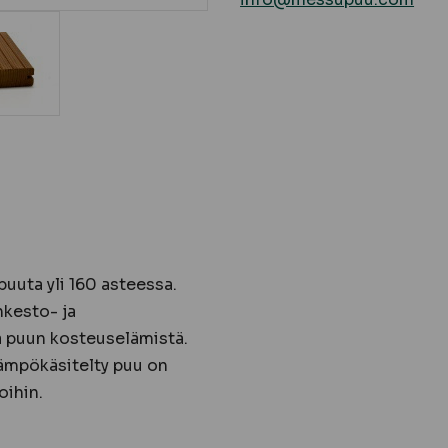
uuta yli 160 asteessa.
nkesto- ja
 puun kosteuselämistä.
Lämpökäsitelty puu on
oihin.