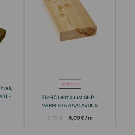
TARJOUS
hreä,
TUOTE
28×95 Lehtikuusi SHP –
VARMISTA SAATAVUUS
6,79
€
6,09
€
/ m