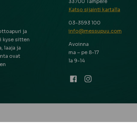
33700 Tampere
Katso sijainti kartalla
03-3593 100
info@messupuu.com
ttoapuri ja
 kyse sitten
Avoinna
 laaja ja
ma – pe 8-17
nta ovat
la 9-14
een
Facebook
Instagram