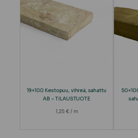
19×100 Kestopuu, vihreä, sahattu
50×100
AB – TILAUSTUOTE
sah
1,25
€
/ m