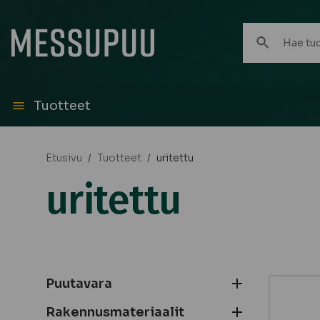
Hae
tuotteita:
Tuotteet
Etusivu
/
Tuotteet
/
uritettu
uritettu
Puutavara
Rakennusmateriaalit