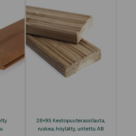
lty
28×95 Kestopuuterassilauta,
tu
ruskea, höylätty, uritettu AB