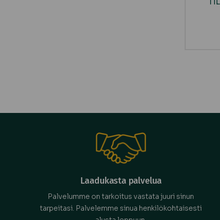
TI
Laadukasta palvelua
Palvelumme on tarkoitus vastata juuri sinun
tarpeitasi. Palvelemme sinua henkilökohtaisesti
alusta loppuun.