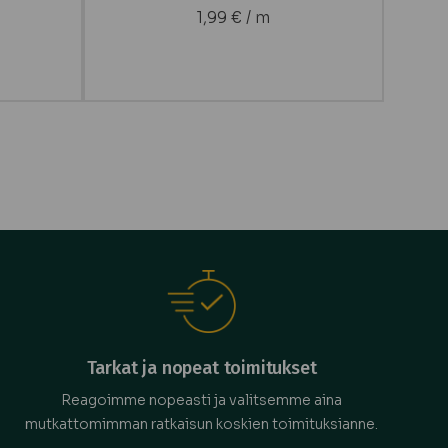
1,99
€
/ m
Tarkat ja nopeat toimitukset
Reagoimme nopeasti ja valitsemme aina
mutkattomimman ratkaisun koskien toimituksianne.