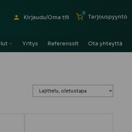
0
Tarjouspyyntö
Kirjaudu/Oma tili
lut
Yritys
Referenssit
Ota yhteyttä
Avaa
alavalikko