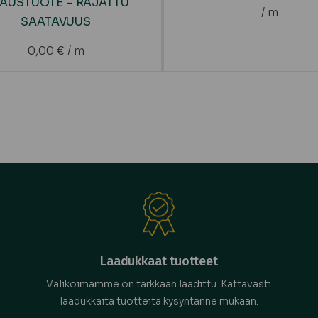
LAUSTUOTE – RAJATTU
/ m
SAATAVUUS
0,00
€
/ m
Laadukkaat tuotteet
Valikoimamme on tarkkaan laadittu. Kattavasti
laadukkaita tuotteita kysyntänne mukaan.