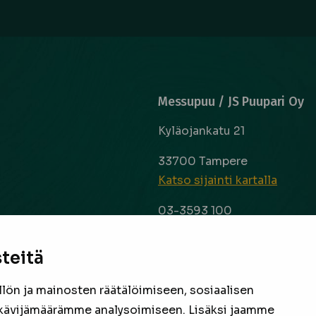
Messupuu / JS Puupari Oy
Kyläojankatu 21
33700 Tampere
Katso sijainti kartalla
03-3593 100
info@messupuu.com
ttoapuri ja
 kyse sitten
teitä
Avoinna
 laaja ja
ma – pe 8-17
nta ovat
ön ja mainosten räätälöimiseen, sosiaalisen
la 9-14
een
kävijämäärämme analysoimiseen. Lisäksi jaamme