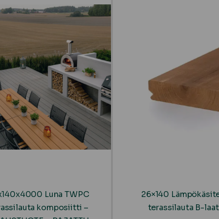
x140x4000 Luna TWPC
26×140 Lämpökäsite
assilauta komposiitti –
terassilauta B-laa